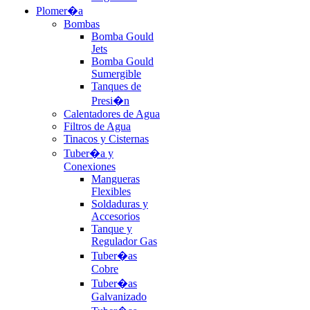
Plomer�a
Bombas
Bomba Gould
Jets
Bomba Gould
Sumergible
Tanques de
Presi�n
Calentadores de Agua
Filtros de Agua
Tinacos y Cisternas
Tuber�a y
Conexiones
Mangueras
Flexibles
Soldaduras y
Accesorios
Tanque y
Regulador Gas
Tuber�as
Cobre
Tuber�as
Galvanizado