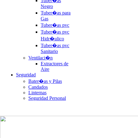
Tuber�as
Negro
Tuber�as para
Gas
Tuber�as pvc
Tuber�as pvc
Hidr�ulico
Tuber�as pvc
Sanitario
Ventilaci�n
Extractores de
Aire
Seguridad
Bater�as y Pilas
Candados
Linternas
Seguridad Personal