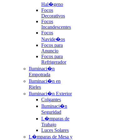
Hal�geno
Focos
Decorativos
Focos
Incandescentes
Focos
Navide�os
Focos para
Anuncio
Focos para
Refrigerador
Iluminaci�n
Empotrada
Iluminaci�n en
Rieles
Iluminaci�n Exterior
Colgantes
Iluminaci�n
Seguridad
L�mparas de
Trabajo
Luces Solares
L�mparas de Mesa y