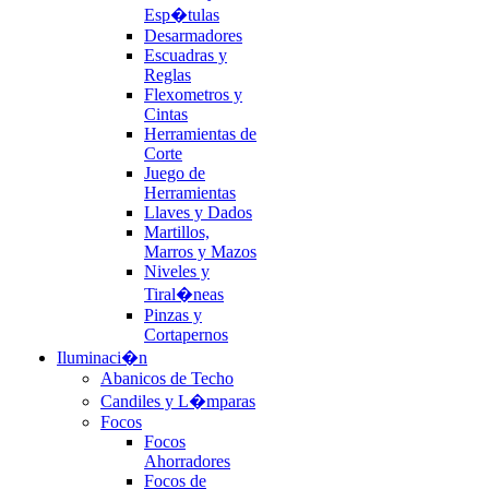
Esp�tulas
Desarmadores
Escuadras y
Reglas
Flexometros y
Cintas
Herramientas de
Corte
Juego de
Herramientas
Llaves y Dados
Martillos,
Marros y Mazos
Niveles y
Tiral�neas
Pinzas y
Cortapernos
Iluminaci�n
Abanicos de Techo
Candiles y L�mparas
Focos
Focos
Ahorradores
Focos de