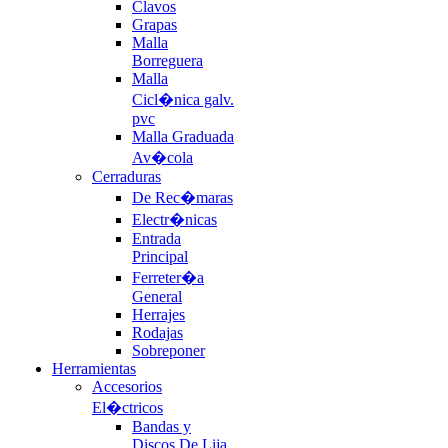
Clavos
Grapas
Malla
Borreguera
Malla
Cicl�nica galv.
pvc
Malla Graduada
Av�cola
Cerraduras
De Rec�maras
Electr�nicas
Entrada
Principal
Ferreter�a
General
Herrajes
Rodajas
Sobreponer
Herramientas
Accesorios
El�ctricos
Bandas y
Discos De Lija