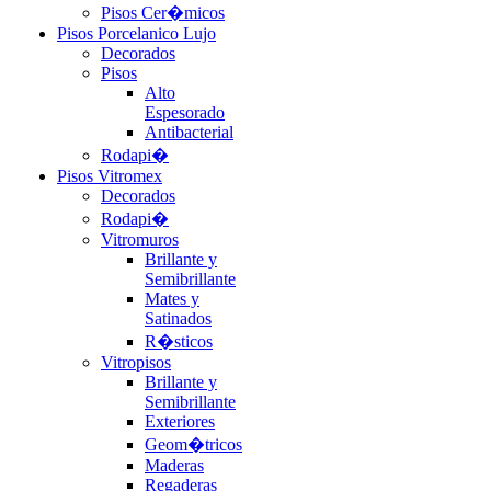
Pisos Cer�micos
Pisos Porcelanico Lujo
Decorados
Pisos
Alto
Espesorado
Antibacterial
Rodapi�
Pisos Vitromex
Decorados
Rodapi�
Vitromuros
Brillante y
Semibrillante
Mates y
Satinados
R�sticos
Vitropisos
Brillante y
Semibrillante
Exteriores
Geom�tricos
Maderas
Regaderas