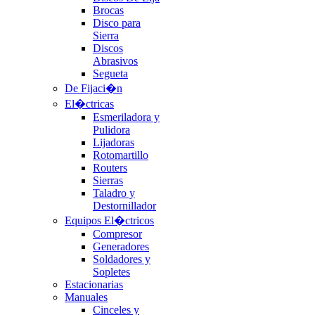
Brocas
Disco para
Sierra
Discos
Abrasivos
Segueta
De Fijaci�n
El�ctricas
Esmeriladora y
Pulidora
Lijadoras
Rotomartillo
Routers
Sierras
Taladro y
Destornillador
Equipos El�ctricos
Compresor
Generadores
Soldadores y
Sopletes
Estacionarias
Manuales
Cinceles y