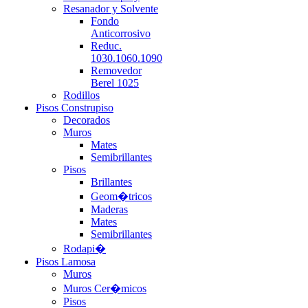
Resanador y Solvente
Fondo
Anticorrosivo
Reduc.
1030.1060.1090
Removedor
Berel 1025
Rodillos
Pisos Construpiso
Decorados
Muros
Mates
Semibrillantes
Pisos
Brillantes
Geom�tricos
Maderas
Mates
Semibrillantes
Rodapi�
Pisos Lamosa
Muros
Muros Cer�micos
Pisos