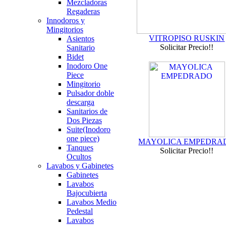
Mezcladoras
Regaderas
Innodoros y
Mingitorios
VITROPISO RUSKIN
Asientos
Solicitar Precio!!
Sanitario
Bidet
Inodoro One
Piece
Mingitorio
Pulsador doble
descarga
Sanitarios de
Dos Piezas
Suite(Inodoro
one piece)
MAYOLICA EMPEDRA
Tanques
Solicitar Precio!!
Ocultos
Lavabos y Gabinetes
Gabinetes
Lavabos
Bajocubierta
Lavabos Medio
Pedestal
Lavabos