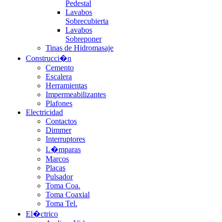
Pedestal
Lavabos
Sobrecubierta
Lavabos
Sobreponer
Tinas de Hidromasaje
Construcci�n
Cemento
Escalera
Herramientas
Impermeabilizantes
Plafones
Electricidad
Contactos
Dimmer
Interruptores
L�mparas
Marcos
Placas
Pulsador
Toma Coa.
Toma Coaxial
Toma Tel.
El�ctrico