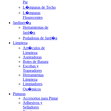
Pie
L�mparas de Techo
L�mparas
Flourecentes
Jardiner�a
Herramientas de
Jard�n
Podadoras de Jard�n
Limpieza
Art�culos de
Limpieza
Aspiradoras
Botes de Basura
Escobas y
Trapeadores
Herramientas
Limpieza
Limpiadores
Qu�micos
Pinturas
Accesorios para Pintar
Adhesivos y
Selladores