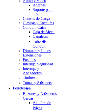
Audio y Video
Antenas
Soporte para
T.V.
Centros de Carga
Clavijas y Enchufes
Conduit, Cajas
Caja de Metal
Canaletas
Tuber�a
Conduit
Dimmers y Luces
Extensiones
Fusibles
Interrup. Seguridad
Interrup. y
Apagadores
Timbres
Tomas y S�quets
Ferreter�a
Buzones y N�meros
Cercas
Alambre de
P�as