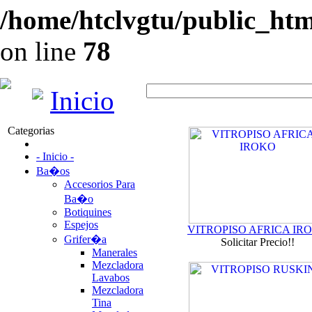
/home/htclvgtu/public_html
on line
78
Inicio
Categorias
- Inicio -
Ba�os
Accesorios Para
Ba�o
Botiquines
Espejos
VITROPISO AFRICA IR
Grifer�a
Solicitar Precio!!
Manerales
Mezcladora
Lavabos
Mezcladora
Tina