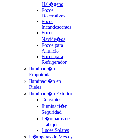
Hal�geno
Focos
Decorativos
Focos
Incandescentes
Focos
Navide�os
Focos para
Anuncio
Focos para
Refrigerador
Iluminaci�n
Empotrada
Iluminaci�n en
Rieles
Iluminaci�n Exterior
Colgantes
Iluminaci�n
Seguridad
L�mparas de
Trabajo
Luces Solares
L�mparas de Mesa y