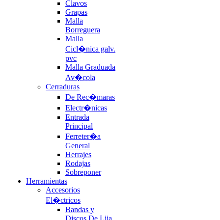
Clavos
Grapas
Malla
Borreguera
Malla
Cicl�nica galv.
pvc
Malla Graduada
Av�cola
Cerraduras
De Rec�maras
Electr�nicas
Entrada
Principal
Ferreter�a
General
Herrajes
Rodajas
Sobreponer
Herramientas
Accesorios
El�ctricos
Bandas y
Discos De Lija