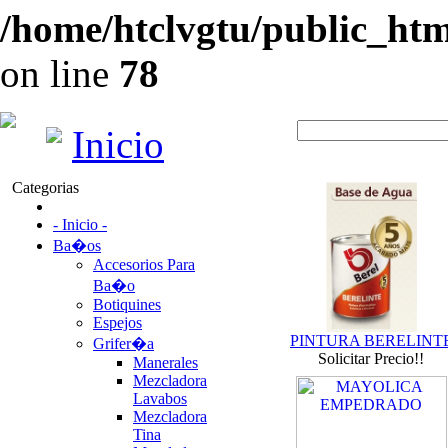
/home/htclvgtu/public_html
on line
78
Inicio
Categorias
- Inicio -
Ba�os
Accesorios Para
Ba�o
Botiquines
Espejos
PINTURA BERELINT
Grifer�a
Solicitar Precio!!
Manerales
Mezcladora
Lavabos
Mezcladora
Tina