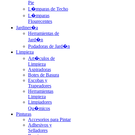
Pie
L�mparas de Techo
L�mparas
Flourecentes
Jardiner�a
Herramientas de
Jard�n
Podadoras de Jard�n
Limpieza
Art�culos de
Limpieza
Aspiradoras
Botes de Basura
Escobas y
Trapeadores
Herramientas
Limpieza
Limpiadores
Qu�micos
Pinturas
Accesorios para Pintar
Adhesivos y
Selladores