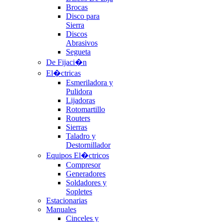
Brocas
Disco para
Sierra
Discos
Abrasivos
Segueta
De Fijaci�n
El�ctricas
Esmeriladora y
Pulidora
Lijadoras
Rotomartillo
Routers
Sierras
Taladro y
Destornillador
Equipos El�ctricos
Compresor
Generadores
Soldadores y
Sopletes
Estacionarias
Manuales
Cinceles y