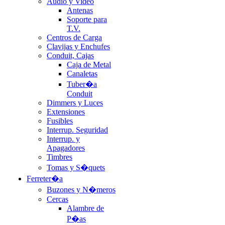
Audio y Video
Antenas
Soporte para
T.V.
Centros de Carga
Clavijas y Enchufes
Conduit, Cajas
Caja de Metal
Canaletas
Tuber�a
Conduit
Dimmers y Luces
Extensiones
Fusibles
Interrup. Seguridad
Interrup. y
Apagadores
Timbres
Tomas y S�quets
Ferreter�a
Buzones y N�meros
Cercas
Alambre de
P�as