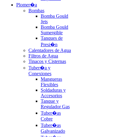
Plomer�a
Bombas
Bomba Gould
Jets
Bomba Gould
Sumergible
Tanques de
Presi�n
Calentadores de Agua
Filtros de Agua
Tinacos y Cisternas
Tuber�a y
Conexiones
Mangueras
Flexibles
Soldaduras y
Accesorios
Tanque y
Regulador Gas
Tuber�as
Cobre
Tuber�as
Galvanizado