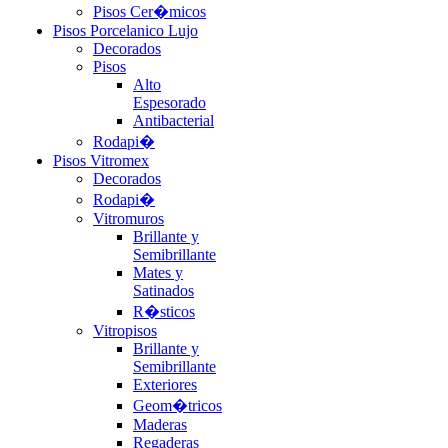
Pisos Cer�micos
Pisos Porcelanico Lujo
Decorados
Pisos
Alto
Espesorado
Antibacterial
Rodapi�
Pisos Vitromex
Decorados
Rodapi�
Vitromuros
Brillante y
Semibrillante
Mates y
Satinados
R�sticos
Vitropisos
Brillante y
Semibrillante
Exteriores
Geom�tricos
Maderas
Regaderas