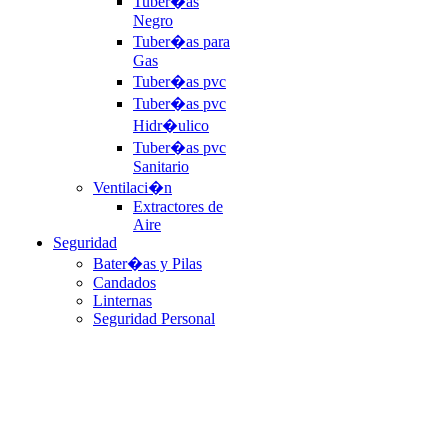
Tuber�as
Negro
Tuber�as para
Gas
Tuber�as pvc
Tuber�as pvc
Hidr�ulico
Tuber�as pvc
Sanitario
Ventilaci�n
Extractores de
Aire
Seguridad
Bater�as y Pilas
Candados
Linternas
Seguridad Personal