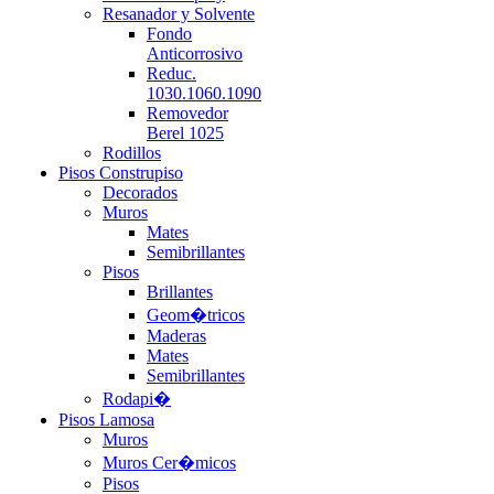
Resanador y Solvente
Fondo
Anticorrosivo
Reduc.
1030.1060.1090
Removedor
Berel 1025
Rodillos
Pisos Construpiso
Decorados
Muros
Mates
Semibrillantes
Pisos
Brillantes
Geom�tricos
Maderas
Mates
Semibrillantes
Rodapi�
Pisos Lamosa
Muros
Muros Cer�micos
Pisos