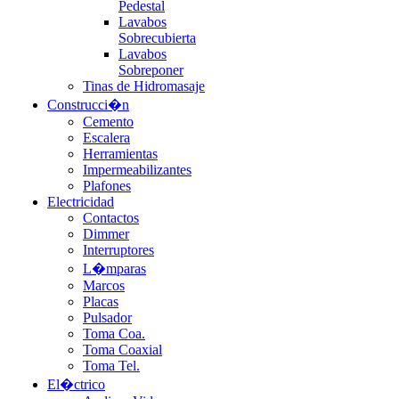
Pedestal
Lavabos
Sobrecubierta
Lavabos
Sobreponer
Tinas de Hidromasaje
Construcci�n
Cemento
Escalera
Herramientas
Impermeabilizantes
Plafones
Electricidad
Contactos
Dimmer
Interruptores
L�mparas
Marcos
Placas
Pulsador
Toma Coa.
Toma Coaxial
Toma Tel.
El�ctrico