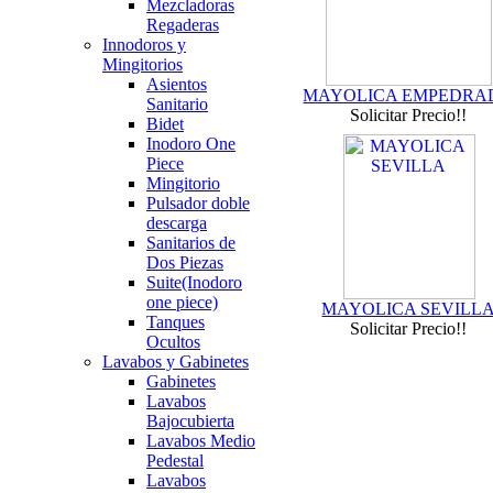
Mezcladoras
Regaderas
Innodoros y
Mingitorios
Asientos
MAYOLICA EMPEDRA
Sanitario
Solicitar Precio!!
Bidet
Inodoro One
Piece
Mingitorio
Pulsador doble
descarga
Sanitarios de
Dos Piezas
Suite(Inodoro
one piece)
MAYOLICA SEVILL
Tanques
Solicitar Precio!!
Ocultos
Lavabos y Gabinetes
Gabinetes
Lavabos
Bajocubierta
Lavabos Medio
Pedestal
Lavabos