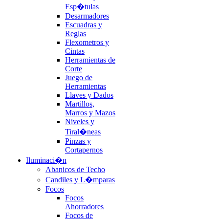
Esp�tulas
Desarmadores
Escuadras y
Reglas
Flexometros y
Cintas
Herramientas de
Corte
Juego de
Herramientas
Llaves y Dados
Martillos,
Marros y Mazos
Niveles y
Tiral�neas
Pinzas y
Cortapernos
Iluminaci�n
Abanicos de Techo
Candiles y L�mparas
Focos
Focos
Ahorradores
Focos de