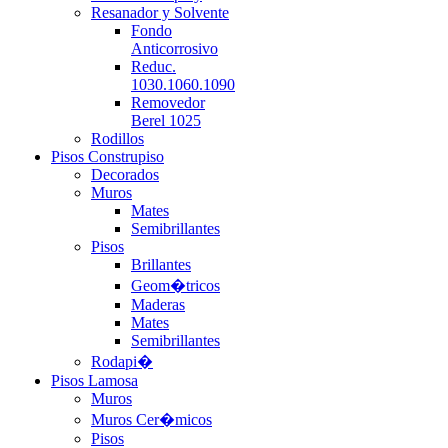
Resanador y Solvente
Fondo
Anticorrosivo
Reduc.
1030.1060.1090
Removedor
Berel 1025
Rodillos
Pisos Construpiso
Decorados
Muros
Mates
Semibrillantes
Pisos
Brillantes
Geom�tricos
Maderas
Mates
Semibrillantes
Rodapi�
Pisos Lamosa
Muros
Muros Cer�micos
Pisos