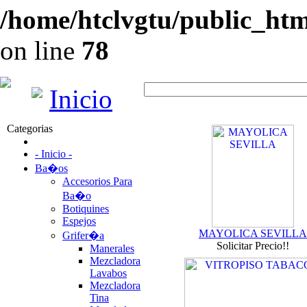
/home/htclvgtu/public_html
on line
78
Inicio
Categorias
- Inicio -
Ba�os
Accesorios Para
Ba�o
Botiquines
Espejos
MAYOLICA SEVILLA
Grifer�a
Solicitar Precio!!
Manerales
Mezcladora
Lavabos
Mezcladora
Tina