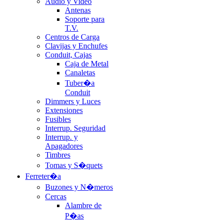
Audio y Video
Antenas
Soporte para
T.V.
Centros de Carga
Clavijas y Enchufes
Conduit, Cajas
Caja de Metal
Canaletas
Tuber�a
Conduit
Dimmers y Luces
Extensiones
Fusibles
Interrup. Seguridad
Interrup. y
Apagadores
Timbres
Tomas y S�quets
Ferreter�a
Buzones y N�meros
Cercas
Alambre de
P�as