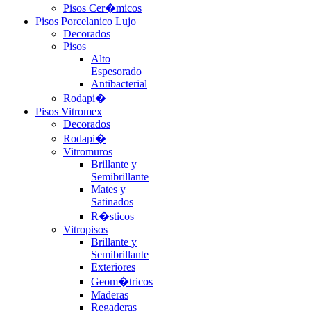
Pisos Cer�micos
Pisos Porcelanico Lujo
Decorados
Pisos
Alto
Espesorado
Antibacterial
Rodapi�
Pisos Vitromex
Decorados
Rodapi�
Vitromuros
Brillante y
Semibrillante
Mates y
Satinados
R�sticos
Vitropisos
Brillante y
Semibrillante
Exteriores
Geom�tricos
Maderas
Regaderas