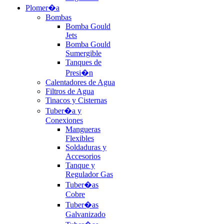
Plomer�a
Bombas
Bomba Gould
Jets
Bomba Gould
Sumergible
Tanques de
Presi�n
Calentadores de Agua
Filtros de Agua
Tinacos y Cisternas
Tuber�a y
Conexiones
Mangueras
Flexibles
Soldaduras y
Accesorios
Tanque y
Regulador Gas
Tuber�as
Cobre
Tuber�as
Galvanizado