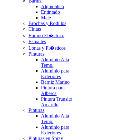
Barniz
Alquidalico
Entintado
Mate
Brochas y Rodillos
Cintas
Equipo El�ctrico
Esmaltes
Lonas y Pl�sticos
Pinturas
Aluminio Alta
Temp.
Aluminio para
Exteriores
Barniz Marino
Pintura para
Alberca
Pintura Transito
Amarillo
Pinturas
Aluminio Alta
Temp.
Aluminio para
Exteriores
Pinturas en Spray