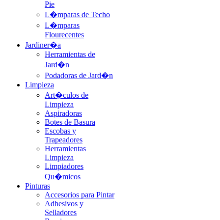
Pie
L�mparas de Techo
L�mparas
Flourecentes
Jardiner�a
Herramientas de
Jard�n
Podadoras de Jard�n
Limpieza
Art�culos de
Limpieza
Aspiradoras
Botes de Basura
Escobas y
Trapeadores
Herramientas
Limpieza
Limpiadores
Qu�micos
Pinturas
Accesorios para Pintar
Adhesivos y
Selladores