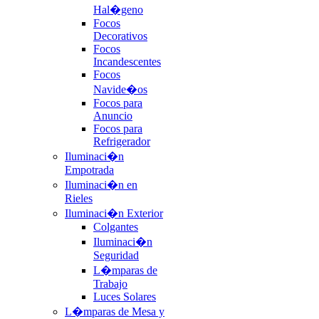
Hal�geno
Focos
Decorativos
Focos
Incandescentes
Focos
Navide�os
Focos para
Anuncio
Focos para
Refrigerador
Iluminaci�n
Empotrada
Iluminaci�n en
Rieles
Iluminaci�n Exterior
Colgantes
Iluminaci�n
Seguridad
L�mparas de
Trabajo
Luces Solares
L�mparas de Mesa y