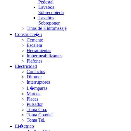
Pedestal
Lavabos
Sobrecubierta
Lavabos
Sobreponer
Tinas de Hidromasaje
Construcci�n
Cemento
Escalera
Herramientas
Impermeabilizantes
Plafones
Electricidad
Contactos
Dimmer
Interruptores
L�mparas
Marcos
Placas
Pulsador
Toma Coa.
Toma Coaxial
Toma Tel.
El�ctrico