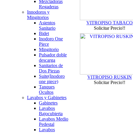
Mezcladoras
Regaderas
Innodoros y
Mingitorios
Asientos
VITROPISO TABACO
Sanitario
Solicitar Precio!!
Bidet
Inodoro One
Piece
Mingitorio
Pulsador doble
descarga
Sanitarios de
Dos Piezas
Suite(Inodoro
VITROPISO RUSKIN
one piece)
Solicitar Precio!!
Tanques
Ocultos
Lavabos y Gabinetes
Gabinetes
Lavabos
Bajocubierta
Lavabos Medio
Pedestal
Lavabos