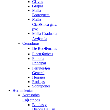
Clavos
Grapas
Malla
Borreguera
Malla
Cicl�nica galv.
pvc
Malla Graduada
Av�cola
Cerraduras
De Rec�maras
Electr�nicas
Entrada
Principal
Ferreter�a
General
Herrajes
Rodajas
Sobreponer
Herramientas
Accesorios
El�ctricos
Bandas y
Discos De Lija