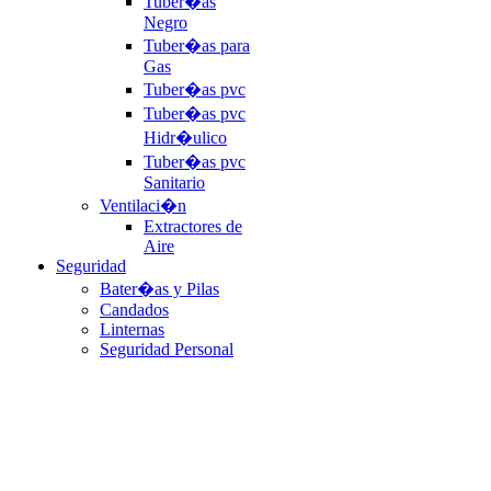
Tuber�as
Negro
Tuber�as para
Gas
Tuber�as pvc
Tuber�as pvc
Hidr�ulico
Tuber�as pvc
Sanitario
Ventilaci�n
Extractores de
Aire
Seguridad
Bater�as y Pilas
Candados
Linternas
Seguridad Personal