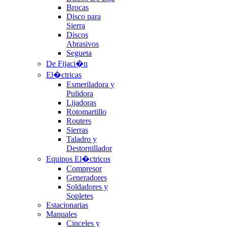
Brocas
Disco para
Sierra
Discos
Abrasivos
Segueta
De Fijaci�n
El�ctricas
Esmeriladora y
Pulidora
Lijadoras
Rotomartillo
Routers
Sierras
Taladro y
Destornillador
Equipos El�ctricos
Compresor
Generadores
Soldadores y
Sopletes
Estacionarias
Manuales
Cinceles y