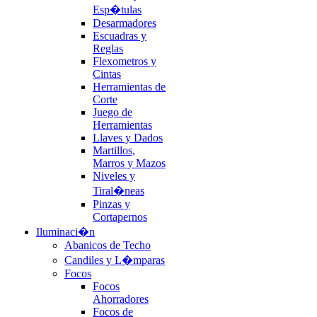
Esp�tulas
Desarmadores
Escuadras y
Reglas
Flexometros y
Cintas
Herramientas de
Corte
Juego de
Herramientas
Llaves y Dados
Martillos,
Marros y Mazos
Niveles y
Tiral�neas
Pinzas y
Cortapernos
Iluminaci�n
Abanicos de Techo
Candiles y L�mparas
Focos
Focos
Ahorradores
Focos de