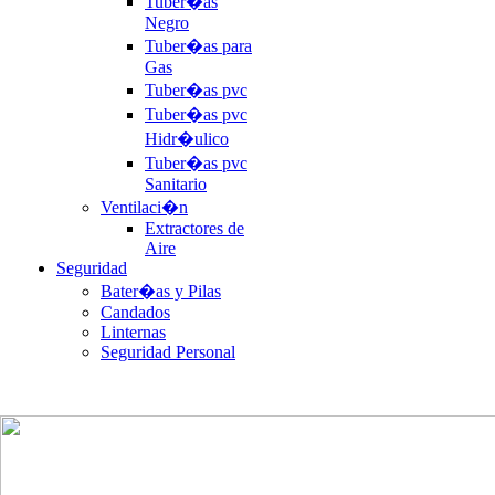
Tuber�as
Negro
Tuber�as para
Gas
Tuber�as pvc
Tuber�as pvc
Hidr�ulico
Tuber�as pvc
Sanitario
Ventilaci�n
Extractores de
Aire
Seguridad
Bater�as y Pilas
Candados
Linternas
Seguridad Personal