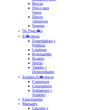
Brocas
Disco para
Sierra
Discos
Abrasivos
Segueta
De Fijaci�n
El�ctricas
Esmeriladora y
Pulidora
Lijadoras
Rotomartillo
Routers
Sierras
Taladro y
Destornillador
Equipos El�ctricos
Compresor
Generadores
Soldadores y
Sopletes
Estacionarias
Manuales
Cinceles y