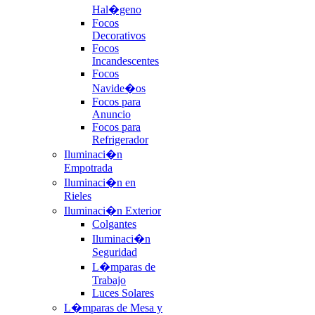
Hal�geno
Focos
Decorativos
Focos
Incandescentes
Focos
Navide�os
Focos para
Anuncio
Focos para
Refrigerador
Iluminaci�n
Empotrada
Iluminaci�n en
Rieles
Iluminaci�n Exterior
Colgantes
Iluminaci�n
Seguridad
L�mparas de
Trabajo
Luces Solares
L�mparas de Mesa y