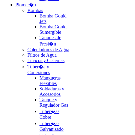
Plomer�a
Bombas
Bomba Gould
Jets
Bomba Gould
Sumergible
Tanques de
Presi�n
Calentadores de Agua
Filtros de Agua
Tinacos y Cisternas
Tuber�a y
Conexiones
Mangueras
Flexibles
Soldaduras y
Accesorios
Tanque y
Regulador Gas
Tuber�as
Cobre
Tuber�as
Galvanizado