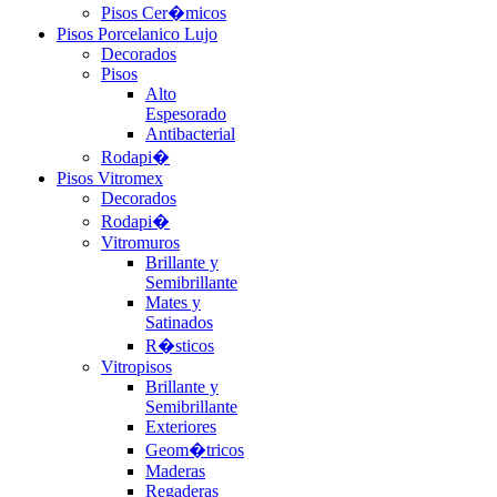
Pisos Cer�micos
Pisos Porcelanico Lujo
Decorados
Pisos
Alto
Espesorado
Antibacterial
Rodapi�
Pisos Vitromex
Decorados
Rodapi�
Vitromuros
Brillante y
Semibrillante
Mates y
Satinados
R�sticos
Vitropisos
Brillante y
Semibrillante
Exteriores
Geom�tricos
Maderas
Regaderas