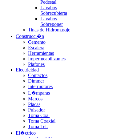
Pedestal
Lavabos
Sobrecubierta
Lavabos
Sobreponer
Tinas de Hidromasaje
Construcci�n
Cemento
Escalera
Herramientas
Impermeabilizantes
Plafones
Electricidad
Contactos
Dimmer
Interruptores
L�mparas
Marcos
Placas
Pulsador
Toma Coa.
Toma Coaxial
Toma Tel.
El�ctrico