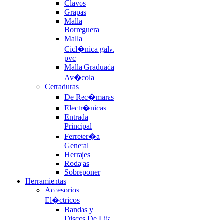
Clavos
Grapas
Malla
Borreguera
Malla
Cicl�nica galv.
pvc
Malla Graduada
Av�cola
Cerraduras
De Rec�maras
Electr�nicas
Entrada
Principal
Ferreter�a
General
Herrajes
Rodajas
Sobreponer
Herramientas
Accesorios
El�ctricos
Bandas y
Discos De Lija