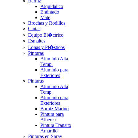
Barniz
Alquidalico
Entintado
Mate
Brochas y Rodillos
Cintas
Equipo El�ctrico
Esmaltes
Lonas y Pl�sticos
Pinturas
Aluminio Alta
Temp.
Aluminio para
Exteriores
Pinturas
Aluminio Alta
Temp.
Aluminio para
Exteriores
Barniz Marino
Pintura para
Alberca
Pintura Transito
Amarillo
Pinturas en Spray