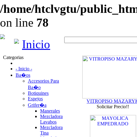
/home/htclvgtu/public_html
on line
78
Inicio
Categorias
- Inicio -
Ba�os
Accesorios Para
Ba�o
Botiquines
Espejos
VITROPISO MAZARY
Grifer�a
Solicitar Precio!!
Manerales
Mezcladora
Lavabos
Mezcladora
Tina