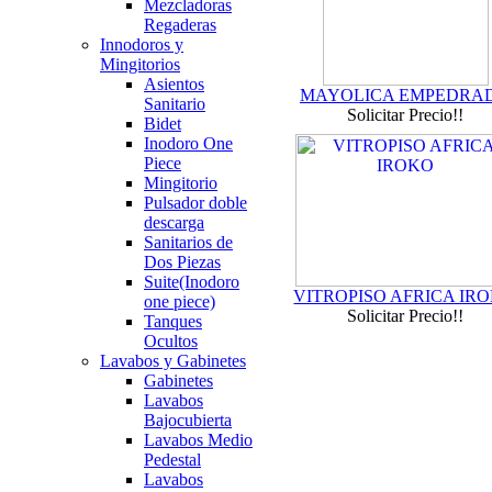
Mezcladoras
Regaderas
Innodoros y
Mingitorios
Asientos
MAYOLICA EMPEDRA
Sanitario
Solicitar Precio!!
Bidet
Inodoro One
Piece
Mingitorio
Pulsador doble
descarga
Sanitarios de
Dos Piezas
Suite(Inodoro
VITROPISO AFRICA IR
one piece)
Solicitar Precio!!
Tanques
Ocultos
Lavabos y Gabinetes
Gabinetes
Lavabos
Bajocubierta
Lavabos Medio
Pedestal
Lavabos