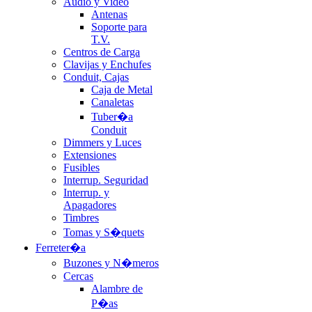
Audio y Video
Antenas
Soporte para
T.V.
Centros de Carga
Clavijas y Enchufes
Conduit, Cajas
Caja de Metal
Canaletas
Tuber�a
Conduit
Dimmers y Luces
Extensiones
Fusibles
Interrup. Seguridad
Interrup. y
Apagadores
Timbres
Tomas y S�quets
Ferreter�a
Buzones y N�meros
Cercas
Alambre de
P�as