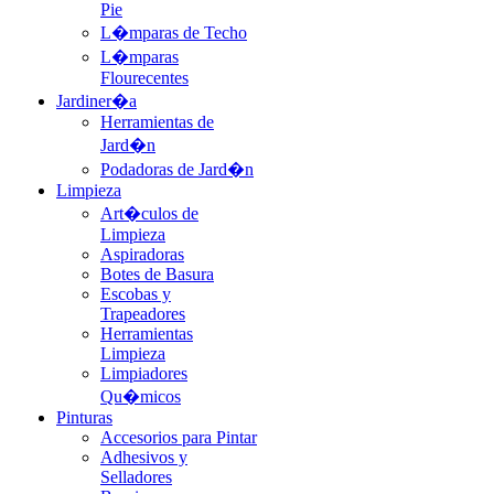
Pie
L�mparas de Techo
L�mparas
Flourecentes
Jardiner�a
Herramientas de
Jard�n
Podadoras de Jard�n
Limpieza
Art�culos de
Limpieza
Aspiradoras
Botes de Basura
Escobas y
Trapeadores
Herramientas
Limpieza
Limpiadores
Qu�micos
Pinturas
Accesorios para Pintar
Adhesivos y
Selladores