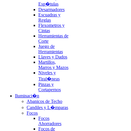
Esp�tulas
Desarmadores
Escuadras y
Reglas
Flexometros y
Cintas
Herramientas de
Corte
Juego de
Herramientas
Llaves y Dados
Martillos,
Marros y Mazos
Niveles y
Tiral�neas
Pinzas y
Cortapernos
Iluminaci�n
Abanicos de Techo
Candiles y L�mparas
Focos
Focos
Ahorradores
Focos de