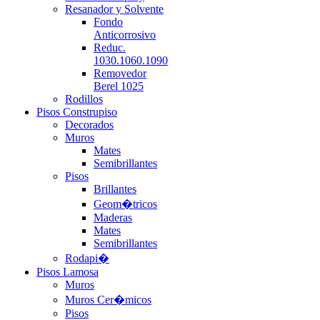
Resanador y Solvente
Fondo
Anticorrosivo
Reduc.
1030.1060.1090
Removedor
Berel 1025
Rodillos
Pisos Construpiso
Decorados
Muros
Mates
Semibrillantes
Pisos
Brillantes
Geom�tricos
Maderas
Mates
Semibrillantes
Rodapi�
Pisos Lamosa
Muros
Muros Cer�micos
Pisos