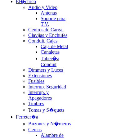
El�ctrico
Audio y Video
Antenas
Soporte para
T.V.
Centros de Carga
Clavijas y Enchufes
Conduit, Cajas
Caja de Metal
Canaletas
Tuber�a
Conduit
Dimmers y Luces
Extensiones
Fusibles
Interrup. Seguridad
Interrup. y
Apagadores
Timbres
Tomas y S�quets
Ferreter�a
Buzones y N�meros
Cercas
Alambre de