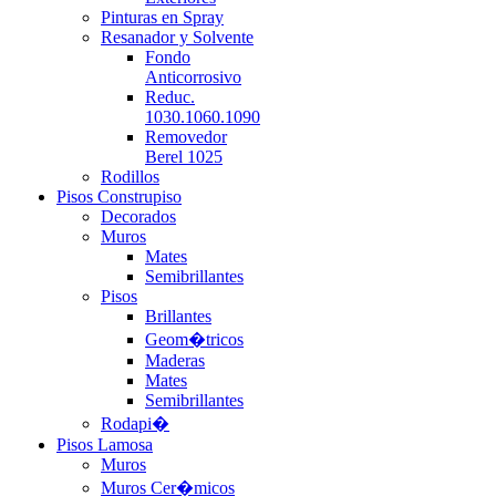
Pinturas en Spray
Resanador y Solvente
Fondo
Anticorrosivo
Reduc.
1030.1060.1090
Removedor
Berel 1025
Rodillos
Pisos Construpiso
Decorados
Muros
Mates
Semibrillantes
Pisos
Brillantes
Geom�tricos
Maderas
Mates
Semibrillantes
Rodapi�
Pisos Lamosa
Muros
Muros Cer�micos