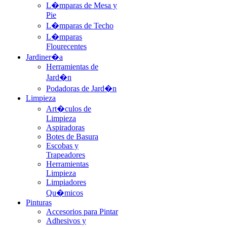
L�mparas de Mesa y
Pie
L�mparas de Techo
L�mparas
Flourecentes
Jardiner�a
Herramientas de
Jard�n
Podadoras de Jard�n
Limpieza
Art�culos de
Limpieza
Aspiradoras
Botes de Basura
Escobas y
Trapeadores
Herramientas
Limpieza
Limpiadores
Qu�micos
Pinturas
Accesorios para Pintar
Adhesivos y