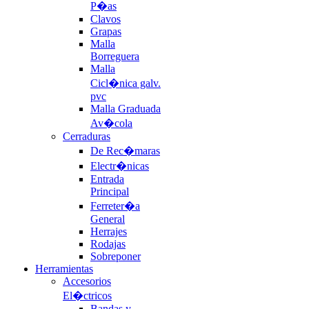
P�as
Clavos
Grapas
Malla
Borreguera
Malla
Cicl�nica galv.
pvc
Malla Graduada
Av�cola
Cerraduras
De Rec�maras
Electr�nicas
Entrada
Principal
Ferreter�a
General
Herrajes
Rodajas
Sobreponer
Herramientas
Accesorios
El�ctricos
Bandas y