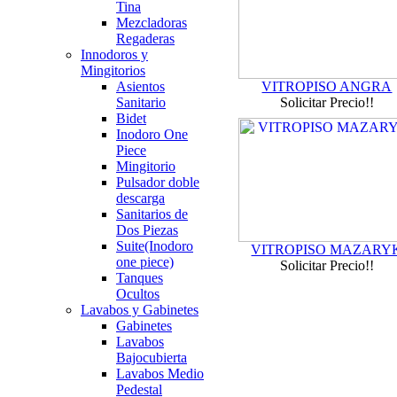
Tina
Mezcladoras
Regaderas
Innodoros y
Mingitorios
Asientos
VITROPISO ANGRA
Sanitario
Solicitar Precio!!
Bidet
Inodoro One
Piece
Mingitorio
Pulsador doble
descarga
Sanitarios de
Dos Piezas
Suite(Inodoro
VITROPISO MAZARY
one piece)
Solicitar Precio!!
Tanques
Ocultos
Lavabos y Gabinetes
Gabinetes
Lavabos
Bajocubierta
Lavabos Medio
Pedestal