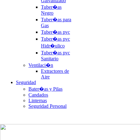
Galvanizado
Tuber�as
Negro
Tuber�as para
Gas
Tuber�as pvc
Tuber�as pvc
Hidr�ulico
Tuber�as pvc
Sanitario
Ventilaci�n
Extractores de
Aire
Seguridad
Bater�as y Pilas
Candados
Linternas
Seguridad Personal