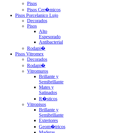
Pisos
Pisos Cer�micos
Pisos Porcelanico Lujo
Decorados
Pisos
Alto
Espesorado
Antibacterial
Rodapi�
Pisos Vitromex
Decorados
Rodapi�
Vitromuros
Brillante y
Semibrillante
Mates y
Satinados
R�sticos
Vitropisos
Brillante y
Semibrillante
Exteriores
Geom�tricos
Maderas