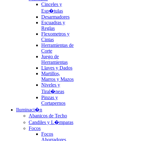
Cinceles y
Esp�tulas
Desarmadores
Escuadras y
Reglas
Flexometros y
Cintas
Herramientas de
Corte
Juego de
Herramientas
Llaves y Dados
Martillos,
Marros y Mazos
Niveles y
Tiral�neas
Pinzas y
Cortapernos
Iluminaci�n
Abanicos de Techo
Candiles y L�mparas
Focos
Focos
Ahorradores