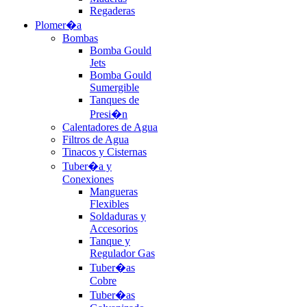
Regaderas
Plomer�a
Bombas
Bomba Gould
Jets
Bomba Gould
Sumergible
Tanques de
Presi�n
Calentadores de Agua
Filtros de Agua
Tinacos y Cisternas
Tuber�a y
Conexiones
Mangueras
Flexibles
Soldaduras y
Accesorios
Tanque y
Regulador Gas
Tuber�as
Cobre
Tuber�as