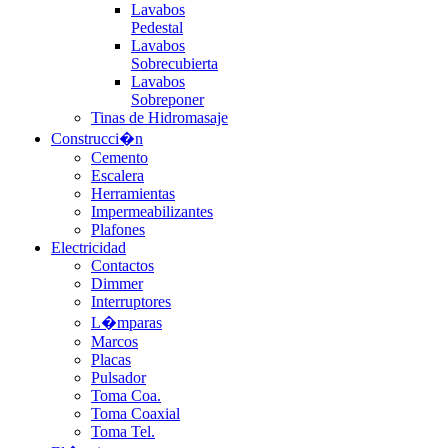
Lavabos
Pedestal
Lavabos
Sobrecubierta
Lavabos
Sobreponer
Tinas de Hidromasaje
Construcci�n
Cemento
Escalera
Herramientas
Impermeabilizantes
Plafones
Electricidad
Contactos
Dimmer
Interruptores
L�mparas
Marcos
Placas
Pulsador
Toma Coa.
Toma Coaxial
Toma Tel.