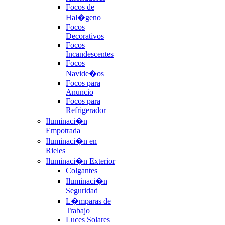
Focos de
Hal�geno
Focos
Decorativos
Focos
Incandescentes
Focos
Navide�os
Focos para
Anuncio
Focos para
Refrigerador
Iluminaci�n
Empotrada
Iluminaci�n en
Rieles
Iluminaci�n Exterior
Colgantes
Iluminaci�n
Seguridad
L�mparas de
Trabajo
Luces Solares