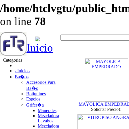
/home/htclvgtu/public_html
on line
78
Inicio
Categorias
- Inicio -
Ba�os
Accesorios Para
Ba�o
Botiquines
Espejos
MAYOLICA EMPEDRA
Grifer�a
Solicitar Precio!!
Manerales
Mezcladora
Lavabos
Mezcladora