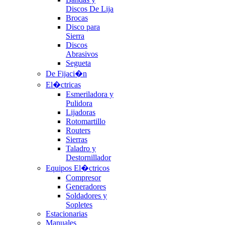
Discos De Lija
Brocas
Disco para
Sierra
Discos
Abrasivos
Segueta
De Fijaci�n
El�ctricas
Esmeriladora y
Pulidora
Lijadoras
Rotomartillo
Routers
Sierras
Taladro y
Destornillador
Equipos El�ctricos
Compresor
Generadores
Soldadores y
Sopletes
Estacionarias
Manuales