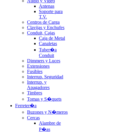
Audio y Video
Antenas
Soporte para
T.V.
Centros de Carga
Clavijas y Enchufes
Conduit, Cajas
Caja de Metal
Canaletas
Tuber�a
Conduit
Dimmers y Luces
Extensiones
Fusibles
Interrup. Seguridad
Interrup. y
Apagadores
Timbres
Tomas y S�quets
Ferreter�a
Buzones y N�meros
Cercas
Alambre de
P�as