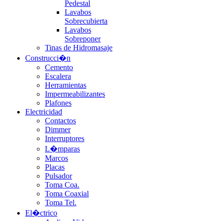
Pedestal
Lavabos
Sobrecubierta
Lavabos
Sobreponer
Tinas de Hidromasaje
Construcci�n
Cemento
Escalera
Herramientas
Impermeabilizantes
Plafones
Electricidad
Contactos
Dimmer
Interruptores
L�mparas
Marcos
Placas
Pulsador
Toma Coa.
Toma Coaxial
Toma Tel.
El�ctrico