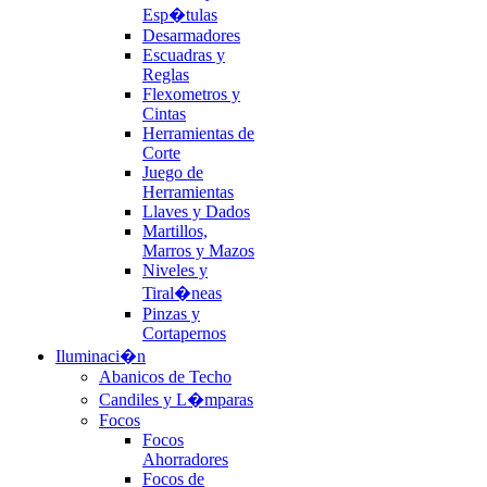
Esp�tulas
Desarmadores
Escuadras y
Reglas
Flexometros y
Cintas
Herramientas de
Corte
Juego de
Herramientas
Llaves y Dados
Martillos,
Marros y Mazos
Niveles y
Tiral�neas
Pinzas y
Cortapernos
Iluminaci�n
Abanicos de Techo
Candiles y L�mparas
Focos
Focos
Ahorradores
Focos de