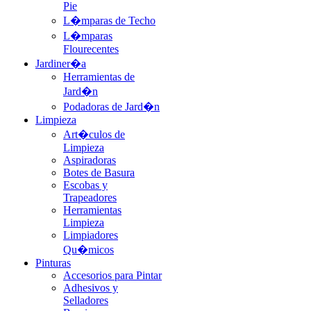
Pie
L�mparas de Techo
L�mparas
Flourecentes
Jardiner�a
Herramientas de
Jard�n
Podadoras de Jard�n
Limpieza
Art�culos de
Limpieza
Aspiradoras
Botes de Basura
Escobas y
Trapeadores
Herramientas
Limpieza
Limpiadores
Qu�micos
Pinturas
Accesorios para Pintar
Adhesivos y
Selladores