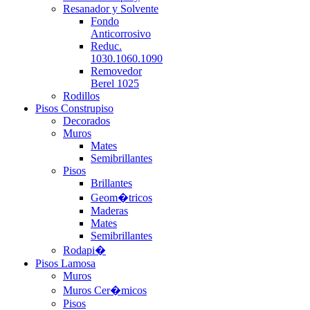
Resanador y Solvente
Fondo
Anticorrosivo
Reduc.
1030.1060.1090
Removedor
Berel 1025
Rodillos
Pisos Construpiso
Decorados
Muros
Mates
Semibrillantes
Pisos
Brillantes
Geom�tricos
Maderas
Mates
Semibrillantes
Rodapi�
Pisos Lamosa
Muros
Muros Cer�micos
Pisos