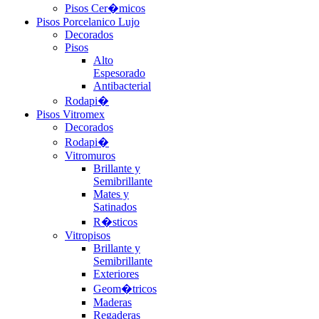
Pisos Cer�micos
Pisos Porcelanico Lujo
Decorados
Pisos
Alto
Espesorado
Antibacterial
Rodapi�
Pisos Vitromex
Decorados
Rodapi�
Vitromuros
Brillante y
Semibrillante
Mates y
Satinados
R�sticos
Vitropisos
Brillante y
Semibrillante
Exteriores
Geom�tricos
Maderas
Regaderas