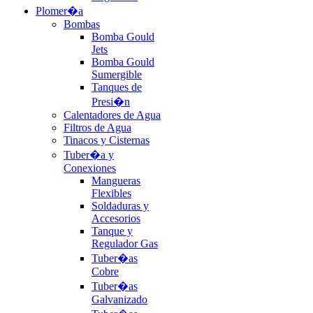
Plomer�a
Bombas
Bomba Gould
Jets
Bomba Gould
Sumergible
Tanques de
Presi�n
Calentadores de Agua
Filtros de Agua
Tinacos y Cisternas
Tuber�a y
Conexiones
Mangueras
Flexibles
Soldaduras y
Accesorios
Tanque y
Regulador Gas
Tuber�as
Cobre
Tuber�as
Galvanizado