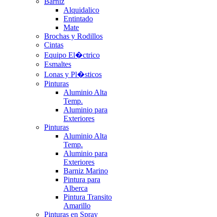
Barniz
Alquidalico
Entintado
Mate
Brochas y Rodillos
Cintas
Equipo El�ctrico
Esmaltes
Lonas y Pl�sticos
Pinturas
Aluminio Alta
Temp.
Aluminio para
Exteriores
Pinturas
Aluminio Alta
Temp.
Aluminio para
Exteriores
Barniz Marino
Pintura para
Alberca
Pintura Transito
Amarillo
Pinturas en Spray