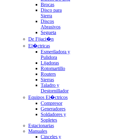
Brocas
Disco para
Sierra
Discos
Abrasivos
Segueta
De Fijaci�n
El�ctricas
Esmeriladora y
Pulidora
Lijadoras
Rotomartillo
Routers
Sierras
Taladro y
Destornillador
Equipos El�ctricos
Compresor
Generadores
Soldadores y
Sopletes
Estacionarias
Manuales
Cinceles y