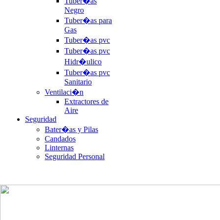
Tuber�as
Negro
Tuber�as para
Gas
Tuber�as pvc
Tuber�as pvc
Hidr�ulico
Tuber�as pvc
Sanitario
Ventilaci�n
Extractores de
Aire
Seguridad
Bater�as y Pilas
Candados
Linternas
Seguridad Personal