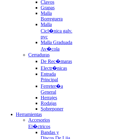
Clavos
Grapas
Malla
Borreguera
Malla
Cicl�nica galv.
pvc
Malla Graduada
Av�cola
Cerraduras
De Rec�maras
Electr�nicas
Entrada
Principal
Ferreter�a
General
Herrajes
Rodajas
Sobreponer
Herramientas
Accesorios
El�ctricos
Bandas y
Discos De Lija