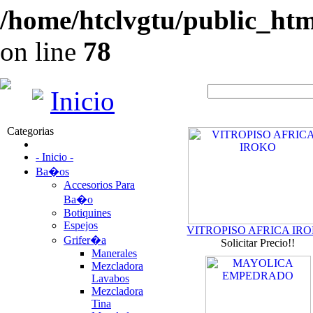
/home/htclvgtu/public_html
on line
78
Inicio
Categorias
- Inicio -
Ba�os
Accesorios Para
Ba�o
Botiquines
Espejos
VITROPISO AFRICA IR
Grifer�a
Solicitar Precio!!
Manerales
Mezcladora
Lavabos
Mezcladora
Tina