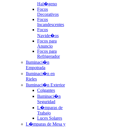
Hal�geno
Focos
Decorativos
Focos
Incandescentes
Focos
Navide�os
Focos para
Anuncio
Focos para
Refrigerador
Iluminaci�n
Empotrada
Iluminaci�n en
Rieles
Iluminaci�n Exterior
Colgantes
Iluminaci�n
Seguridad
L�mparas de
Trabajo
Luces Solares
L�mparas de Mesa y