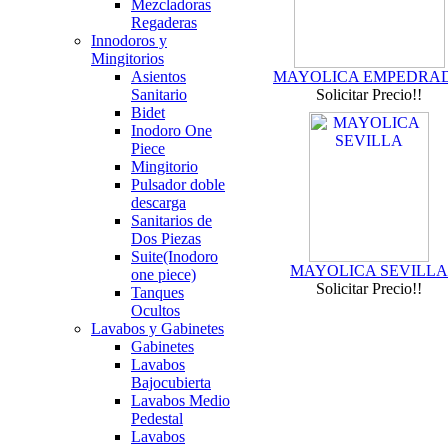
Mezcladoras
Regaderas
Innodoros y
Mingitorios
Asientos
MAYOLICA EMPEDRA
Sanitario
Solicitar Precio!!
Bidet
Inodoro One
Piece
Mingitorio
Pulsador doble
descarga
Sanitarios de
Dos Piezas
Suite(Inodoro
MAYOLICA SEVILLA
one piece)
Solicitar Precio!!
Tanques
Ocultos
Lavabos y Gabinetes
Gabinetes
Lavabos
Bajocubierta
Lavabos Medio
Pedestal
Lavabos