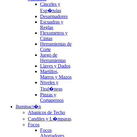
Cinceles y
Esp�tulas
Desarmadores
Escuadras y
Reglas
Flexometros y
Cintas
Herramientas de
Corte
Juego de
Herramientas
Llaves y Dados
Martillos,
Marros y Mazos
Niveles y
Tiral�neas
Pinzas y
Cortapernos
Iluminaci�n
Abanicos de Techo
Candiles y L�mparas
Focos
Focos
Ahorradores