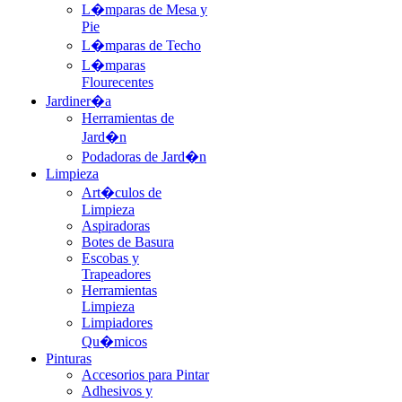
L�mparas de Mesa y
Pie
L�mparas de Techo
L�mparas
Flourecentes
Jardiner�a
Herramientas de
Jard�n
Podadoras de Jard�n
Limpieza
Art�culos de
Limpieza
Aspiradoras
Botes de Basura
Escobas y
Trapeadores
Herramientas
Limpieza
Limpiadores
Qu�micos
Pinturas
Accesorios para Pintar
Adhesivos y