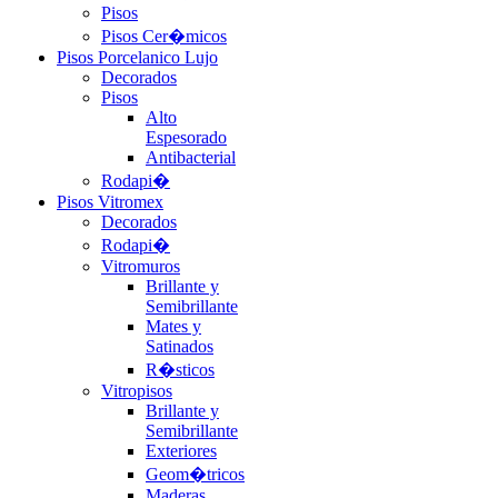
Pisos
Pisos Cer�micos
Pisos Porcelanico Lujo
Decorados
Pisos
Alto
Espesorado
Antibacterial
Rodapi�
Pisos Vitromex
Decorados
Rodapi�
Vitromuros
Brillante y
Semibrillante
Mates y
Satinados
R�sticos
Vitropisos
Brillante y
Semibrillante
Exteriores
Geom�tricos
Maderas