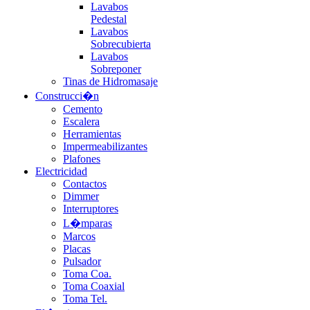
Lavabos
Pedestal
Lavabos
Sobrecubierta
Lavabos
Sobreponer
Tinas de Hidromasaje
Construcci�n
Cemento
Escalera
Herramientas
Impermeabilizantes
Plafones
Electricidad
Contactos
Dimmer
Interruptores
L�mparas
Marcos
Placas
Pulsador
Toma Coa.
Toma Coaxial
Toma Tel.