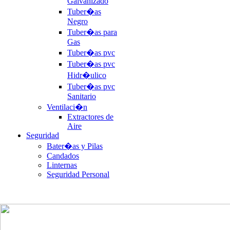
Galvanizado
Tuber�as
Negro
Tuber�as para
Gas
Tuber�as pvc
Tuber�as pvc
Hidr�ulico
Tuber�as pvc
Sanitario
Ventilaci�n
Extractores de
Aire
Seguridad
Bater�as y Pilas
Candados
Linternas
Seguridad Personal