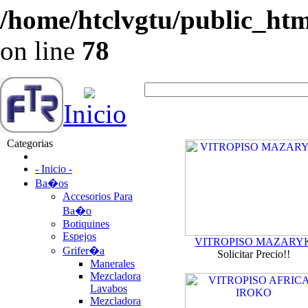
/home/htclvgtu/public_html
on line
78
Inicio
Categorias
- Inicio -
Ba�os
Accesorios Para
Ba�o
Botiquines
Espejos
VITROPISO MAZARY
Grifer�a
Solicitar Precio!!
Manerales
Mezcladora
Lavabos
Mezcladora