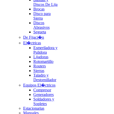
Discos De Lija
Brocas
Disco para
Sierra
Discos
Abrasivos
Segueta
De Fijaci�n
El�ctricas
Esmeriladora y
Pulidora
Lijadoras
Rotomartillo
Routers
Sierras
Taladro y
Destornillador
Equipos El�ctricos
Compresor
Generadores
Soldadores y
Sopletes
Estacionarias
Manuales