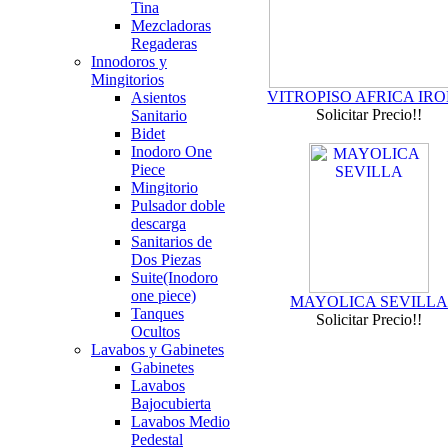
Tina
Mezcladoras
Regaderas
Innodoros y
Mingitorios
VITROPISO AFRICA IR
Asientos
Solicitar Precio!!
Sanitario
Bidet
Inodoro One
Piece
Mingitorio
Pulsador doble
descarga
Sanitarios de
Dos Piezas
Suite(Inodoro
one piece)
MAYOLICA SEVILLA
Tanques
Solicitar Precio!!
Ocultos
Lavabos y Gabinetes
Gabinetes
Lavabos
Bajocubierta
Lavabos Medio
Pedestal