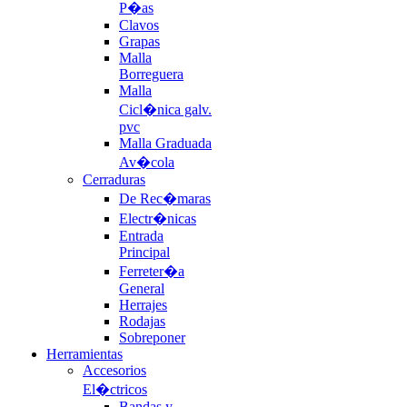
P�as
Clavos
Grapas
Malla
Borreguera
Malla
Cicl�nica galv.
pvc
Malla Graduada
Av�cola
Cerraduras
De Rec�maras
Electr�nicas
Entrada
Principal
Ferreter�a
General
Herrajes
Rodajas
Sobreponer
Herramientas
Accesorios
El�ctricos
Bandas y