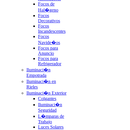
Focos de
Hal�geno
Focos
Decorativos
Focos
Incandescentes
Focos
Navide�os
Focos para
Anuncio
Focos para
Refrigerador
Iluminaci�n
Empotrada
Iluminaci�n en
Rieles
Iluminaci�n Exterior
Colgantes
Iluminaci�n
Seguridad
L�mparas de
Trabajo
Luces Solares