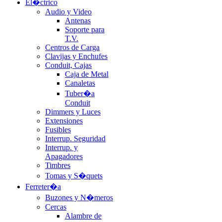
El�ctrico
Audio y Video
Antenas
Soporte para
T.V.
Centros de Carga
Clavijas y Enchufes
Conduit, Cajas
Caja de Metal
Canaletas
Tuber�a
Conduit
Dimmers y Luces
Extensiones
Fusibles
Interrup. Seguridad
Interrup. y
Apagadores
Timbres
Tomas y S�quets
Ferreter�a
Buzones y N�meros
Cercas
Alambre de