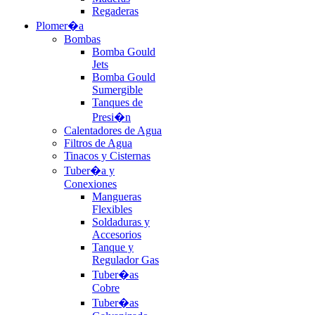
Regaderas
Plomer�a
Bombas
Bomba Gould
Jets
Bomba Gould
Sumergible
Tanques de
Presi�n
Calentadores de Agua
Filtros de Agua
Tinacos y Cisternas
Tuber�a y
Conexiones
Mangueras
Flexibles
Soldaduras y
Accesorios
Tanque y
Regulador Gas
Tuber�as
Cobre
Tuber�as