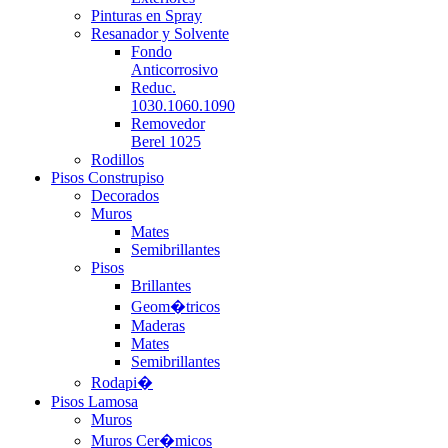
Pinturas en Spray
Resanador y Solvente
Fondo
Anticorrosivo
Reduc.
1030.1060.1090
Removedor
Berel 1025
Rodillos
Pisos Construpiso
Decorados
Muros
Mates
Semibrillantes
Pisos
Brillantes
Geom�tricos
Maderas
Mates
Semibrillantes
Rodapi�
Pisos Lamosa
Muros
Muros Cer�micos