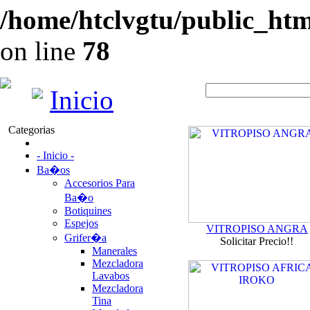
/home/htclvgtu/public_html
on line
78
Inicio
Categorias
- Inicio -
Ba�os
Accesorios Para
Ba�o
Botiquines
Espejos
VITROPISO ANGRA
Grifer�a
Solicitar Precio!!
Manerales
Mezcladora
Lavabos
Mezcladora
Tina