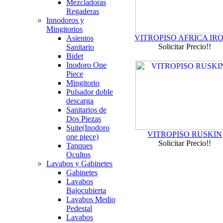
Mezcladoras
Regaderas
Innodoros y
Mingitorios
VITROPISO AFRICA IR
Asientos
Solicitar Precio!!
Sanitario
Bidet
Inodoro One
Piece
Mingitorio
Pulsador doble
descarga
Sanitarios de
Dos Piezas
Suite(Inodoro
VITROPISO RUSKIN
one piece)
Solicitar Precio!!
Tanques
Ocultos
Lavabos y Gabinetes
Gabinetes
Lavabos
Bajocubierta
Lavabos Medio
Pedestal
Lavabos