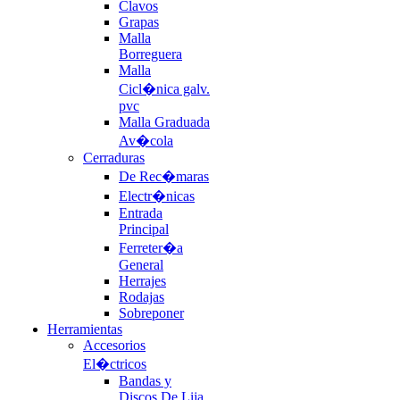
Clavos
Grapas
Malla
Borreguera
Malla
Cicl�nica galv.
pvc
Malla Graduada
Av�cola
Cerraduras
De Rec�maras
Electr�nicas
Entrada
Principal
Ferreter�a
General
Herrajes
Rodajas
Sobreponer
Herramientas
Accesorios
El�ctricos
Bandas y
Discos De Lija