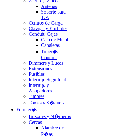
Audio y Video
Antenas
Soporte para
T.V.
Centros de Carga
Clavijas y Enchufes
Conduit, Cajas
Caja de Metal
Canaletas
Tuber�a
Conduit
Dimmers y Luces
Extensiones
Fusibles
Interrup. Seguridad
Interrup. y
Apagadores
Timbres
Tomas y S�quets
Ferreter�a
Buzones y N�meros
Cercas
Alambre de
P�as