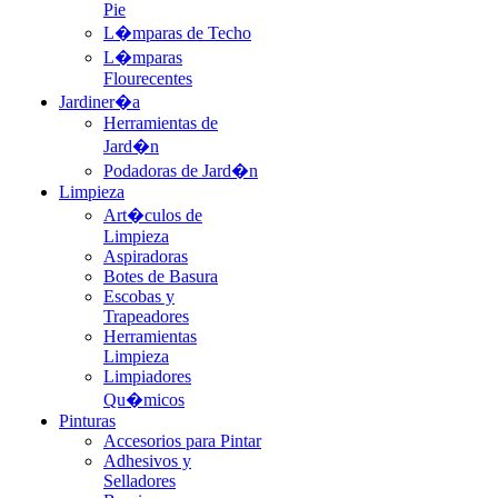
Pie
L�mparas de Techo
L�mparas
Flourecentes
Jardiner�a
Herramientas de
Jard�n
Podadoras de Jard�n
Limpieza
Art�culos de
Limpieza
Aspiradoras
Botes de Basura
Escobas y
Trapeadores
Herramientas
Limpieza
Limpiadores
Qu�micos
Pinturas
Accesorios para Pintar
Adhesivos y
Selladores