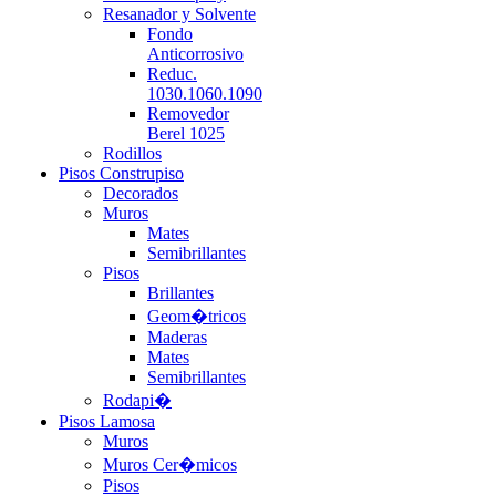
Resanador y Solvente
Fondo
Anticorrosivo
Reduc.
1030.1060.1090
Removedor
Berel 1025
Rodillos
Pisos Construpiso
Decorados
Muros
Mates
Semibrillantes
Pisos
Brillantes
Geom�tricos
Maderas
Mates
Semibrillantes
Rodapi�
Pisos Lamosa
Muros
Muros Cer�micos
Pisos