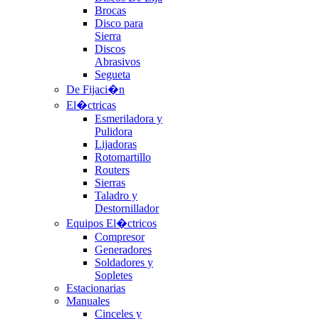
Brocas
Disco para
Sierra
Discos
Abrasivos
Segueta
De Fijaci�n
El�ctricas
Esmeriladora y
Pulidora
Lijadoras
Rotomartillo
Routers
Sierras
Taladro y
Destornillador
Equipos El�ctricos
Compresor
Generadores
Soldadores y
Sopletes
Estacionarias
Manuales
Cinceles y