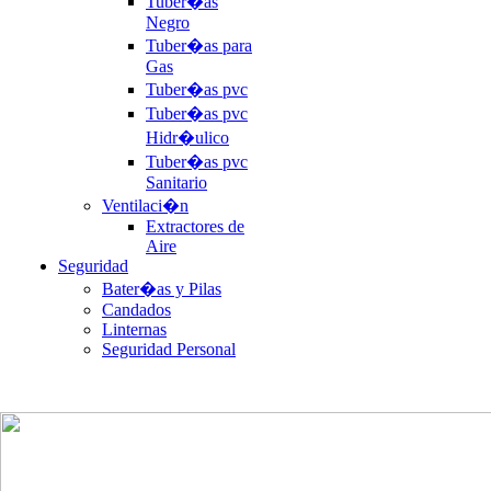
Tuber�as
Negro
Tuber�as para
Gas
Tuber�as pvc
Tuber�as pvc
Hidr�ulico
Tuber�as pvc
Sanitario
Ventilaci�n
Extractores de
Aire
Seguridad
Bater�as y Pilas
Candados
Linternas
Seguridad Personal