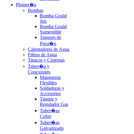
Plomer�a
Bombas
Bomba Gould
Jets
Bomba Gould
Sumergible
Tanques de
Presi�n
Calentadores de Agua
Filtros de Agua
Tinacos y Cisternas
Tuber�a y
Conexiones
Mangueras
Flexibles
Soldaduras y
Accesorios
Tanque y
Regulador Gas
Tuber�as
Cobre
Tuber�as
Galvanizado