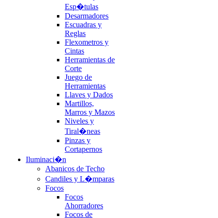
Esp�tulas
Desarmadores
Escuadras y
Reglas
Flexometros y
Cintas
Herramientas de
Corte
Juego de
Herramientas
Llaves y Dados
Martillos,
Marros y Mazos
Niveles y
Tiral�neas
Pinzas y
Cortapernos
Iluminaci�n
Abanicos de Techo
Candiles y L�mparas
Focos
Focos
Ahorradores
Focos de