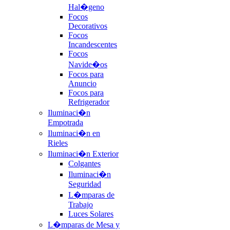
Hal�geno
Focos
Decorativos
Focos
Incandescentes
Focos
Navide�os
Focos para
Anuncio
Focos para
Refrigerador
Iluminaci�n
Empotrada
Iluminaci�n en
Rieles
Iluminaci�n Exterior
Colgantes
Iluminaci�n
Seguridad
L�mparas de
Trabajo
Luces Solares
L�mparas de Mesa y