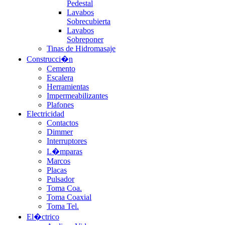
Pedestal
Lavabos
Sobrecubierta
Lavabos
Sobreponer
Tinas de Hidromasaje
Construcci�n
Cemento
Escalera
Herramientas
Impermeabilizantes
Plafones
Electricidad
Contactos
Dimmer
Interruptores
L�mparas
Marcos
Placas
Pulsador
Toma Coa.
Toma Coaxial
Toma Tel.
El�ctrico