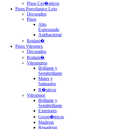
Pisos Cer�micos
Pisos Porcelanico Lujo
Decorados
Pisos
Alto
Espesorado
Antibacterial
Rodapi�
Pisos Vitromex
Decorados
Rodapi�
Vitromuros
Brillante y
Semibrillante
Mates y
Satinados
R�sticos
Vitropisos
Brillante y
Semibrillante
Exteriores
Geom�tricos
Maderas
Regaderas