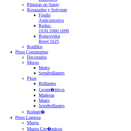
Pinturas en Spray
Resanador y Solvente
Fondo
Anticorrosivo
Reduc.
1030.1060.1090
Removedor
Berel 1025
Rodillos
Pisos Construpiso
Decorados
Muros
Mates
Semibrillantes
Pisos
Brillantes
Geom�tricos
Maderas
Mates
Semibrillantes
Rodapi�
Pisos Lamosa
Muros
Muros Cer�micos