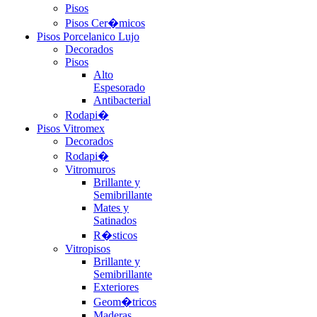
Pisos
Pisos Cer�micos
Pisos Porcelanico Lujo
Decorados
Pisos
Alto
Espesorado
Antibacterial
Rodapi�
Pisos Vitromex
Decorados
Rodapi�
Vitromuros
Brillante y
Semibrillante
Mates y
Satinados
R�sticos
Vitropisos
Brillante y
Semibrillante
Exteriores
Geom�tricos
Maderas