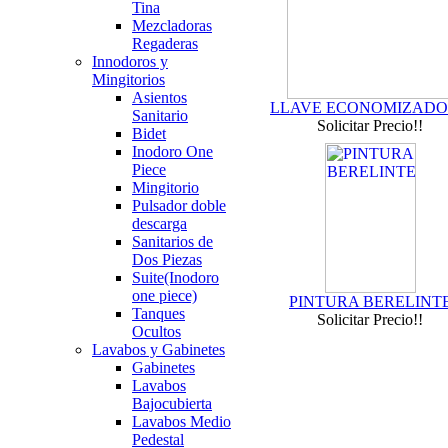
Tina
Mezcladoras
Regaderas
Innodoros y
Mingitorios
Asientos
LLAVE ECONOMIZAD
Sanitario
Solicitar Precio!!
Bidet
Inodoro One
Piece
Mingitorio
Pulsador doble
descarga
Sanitarios de
Dos Piezas
Suite(Inodoro
one piece)
PINTURA BERELINT
Tanques
Solicitar Precio!!
Ocultos
Lavabos y Gabinetes
Gabinetes
Lavabos
Bajocubierta
Lavabos Medio
Pedestal