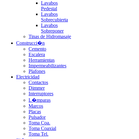
Lavabos
Pedestal
Lavabos
Sobrecubierta
Lavabos
Sobreponer
Tinas de Hidromasaje
Construcci�n
Cemento
Escalera
Herramientas
Impermeabilizantes
Plafones
Electricidad
Contactos
Dimmer
Interruptores
L�mparas
Marcos
Placas
Pulsador
Toma Coa.
Toma Coaxial
Toma Tel.