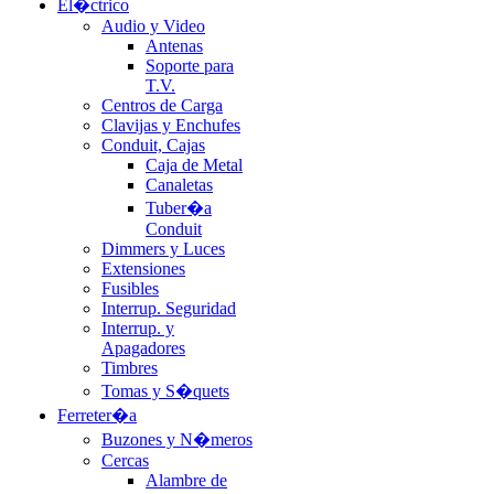
El�ctrico
Audio y Video
Antenas
Soporte para
T.V.
Centros de Carga
Clavijas y Enchufes
Conduit, Cajas
Caja de Metal
Canaletas
Tuber�a
Conduit
Dimmers y Luces
Extensiones
Fusibles
Interrup. Seguridad
Interrup. y
Apagadores
Timbres
Tomas y S�quets
Ferreter�a
Buzones y N�meros
Cercas
Alambre de