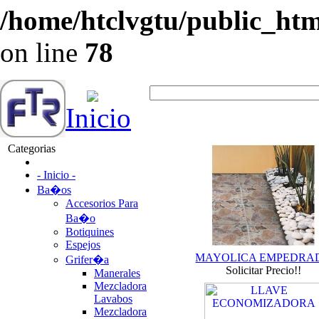
/home/htclvgtu/public_html
on line
78
Inicio
Categorias
- Inicio -
Ba�os
Accesorios Para
Ba�o
Botiquines
Espejos
MAYOLICA EMPEDRA
Grifer�a
Solicitar Precio!!
Manerales
Mezcladora
Lavabos
Mezcladora