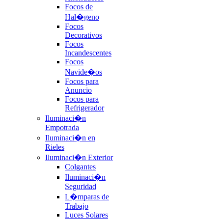
Focos de
Hal�geno
Focos
Decorativos
Focos
Incandescentes
Focos
Navide�os
Focos para
Anuncio
Focos para
Refrigerador
Iluminaci�n
Empotrada
Iluminaci�n en
Rieles
Iluminaci�n Exterior
Colgantes
Iluminaci�n
Seguridad
L�mparas de
Trabajo
Luces Solares