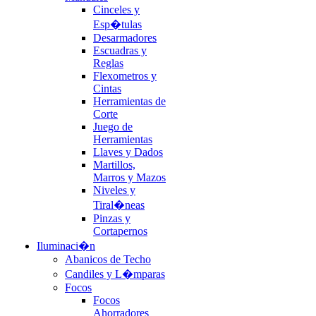
Cinceles y
Esp�tulas
Desarmadores
Escuadras y
Reglas
Flexometros y
Cintas
Herramientas de
Corte
Juego de
Herramientas
Llaves y Dados
Martillos,
Marros y Mazos
Niveles y
Tiral�neas
Pinzas y
Cortapernos
Iluminaci�n
Abanicos de Techo
Candiles y L�mparas
Focos
Focos
Ahorradores