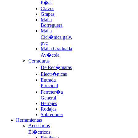
P�as
Clavos
Grapas
Malla
Borreguera
Malla
Cicl�nica galv.
pvc
Malla Graduada
Av�cola
Cerraduras
De Rec�maras
Electr�nicas
Entrada
Principal
Ferreter�a
General
Herrajes
Rodajas
Sobreponer
Herramientas
Accesorios
El�ctricos
Bandas y