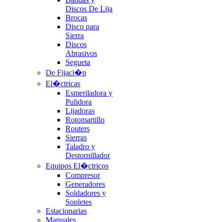
Discos De Lija
Brocas
Disco para
Sierra
Discos
Abrasivos
Segueta
De Fijaci�n
El�ctricas
Esmeriladora y
Pulidora
Lijadoras
Rotomartillo
Routers
Sierras
Taladro y
Destornillador
Equipos El�ctricos
Compresor
Generadores
Soldadores y
Sopletes
Estacionarias
Manuales