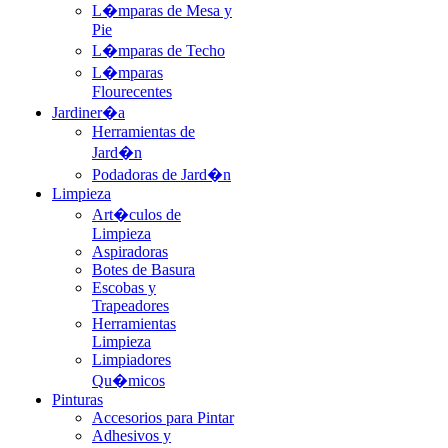
L�mparas de Mesa y
Pie
L�mparas de Techo
L�mparas
Flourecentes
Jardiner�a
Herramientas de
Jard�n
Podadoras de Jard�n
Limpieza
Art�culos de
Limpieza
Aspiradoras
Botes de Basura
Escobas y
Trapeadores
Herramientas
Limpieza
Limpiadores
Qu�micos
Pinturas
Accesorios para Pintar
Adhesivos y