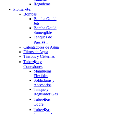
Regaderas
Plomer�a
Bombas
Bomba Gould
Jets
Bomba Gould
Sumergible
Tanques de
Presi�n
Calentadores de Agua
Filtros de Agua
Tinacos y Cisternas
Tuber�a y
Conexiones
Mangueras
Flexibles
Soldaduras y
Accesorios
Tanque y
Regulador Gas
Tuber�as
Cobre
Tuber�as