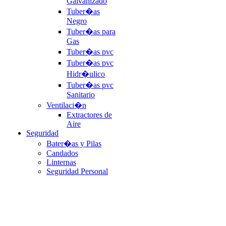
Galvanizado
Tuber�as
Negro
Tuber�as para
Gas
Tuber�as pvc
Tuber�as pvc
Hidr�ulico
Tuber�as pvc
Sanitario
Ventilaci�n
Extractores de
Aire
Seguridad
Bater�as y Pilas
Candados
Linternas
Seguridad Personal