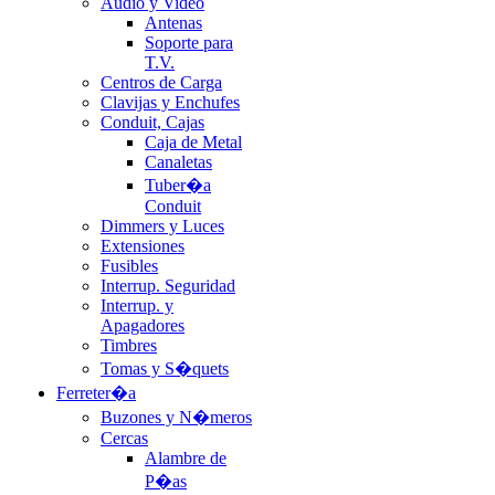
Audio y Video
Antenas
Soporte para
T.V.
Centros de Carga
Clavijas y Enchufes
Conduit, Cajas
Caja de Metal
Canaletas
Tuber�a
Conduit
Dimmers y Luces
Extensiones
Fusibles
Interrup. Seguridad
Interrup. y
Apagadores
Timbres
Tomas y S�quets
Ferreter�a
Buzones y N�meros
Cercas
Alambre de
P�as