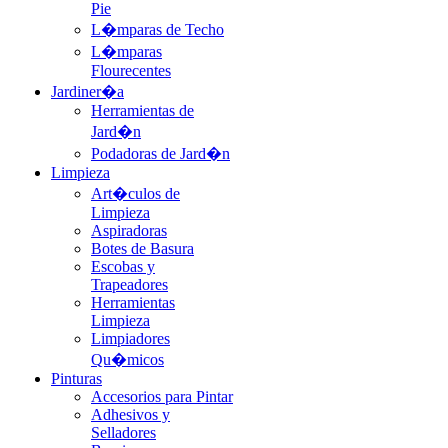
Pie
L�mparas de Techo
L�mparas
Flourecentes
Jardiner�a
Herramientas de
Jard�n
Podadoras de Jard�n
Limpieza
Art�culos de
Limpieza
Aspiradoras
Botes de Basura
Escobas y
Trapeadores
Herramientas
Limpieza
Limpiadores
Qu�micos
Pinturas
Accesorios para Pintar
Adhesivos y
Selladores