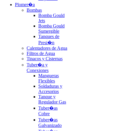
Plomer�a
Bombas
Bomba Gould
Jets
Bomba Gould
Sumergible
Tanques de
Presi�n
Calentadores de Agua
Filtros de Agua
Tinacos y Cisternas
Tuber�a y
Conexiones
Mangueras
Flexibles
Soldaduras y
Accesorios
Tanque y
Regulador Gas
Tuber�as
Cobre
Tuber�as
Galvanizado