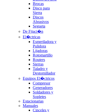
Brocas
Disco para
Sierra
Discos
Abrasivos
Segueta
De Fijaci�n
El�ctricas
Esmeriladora y
Pulidora
Lijadoras
Rotomartillo
Routers
Sierras
Taladro y
Destornillador
Equipos El�ctricos
Compresor
Generadores
Soldadores y
Sopletes
Estacionarias
Manuales
Cinceles y