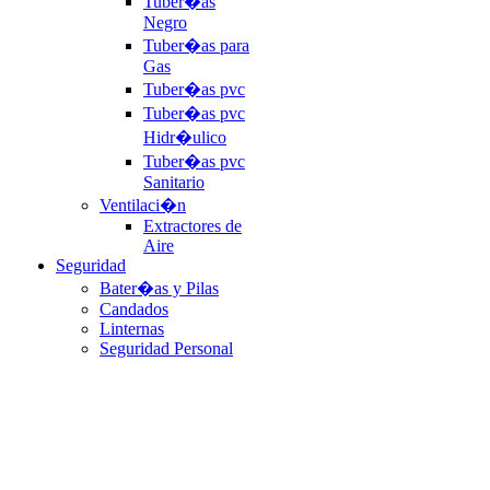
Tuber�as
Negro
Tuber�as para
Gas
Tuber�as pvc
Tuber�as pvc
Hidr�ulico
Tuber�as pvc
Sanitario
Ventilaci�n
Extractores de
Aire
Seguridad
Bater�as y Pilas
Candados
Linternas
Seguridad Personal