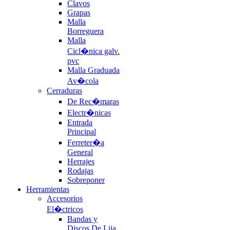
Clavos
Grapas
Malla
Borreguera
Malla
Cicl�nica galv.
pvc
Malla Graduada
Av�cola
Cerraduras
De Rec�maras
Electr�nicas
Entrada
Principal
Ferreter�a
General
Herrajes
Rodajas
Sobreponer
Herramientas
Accesorios
El�ctricos
Bandas y
Discos De Lija