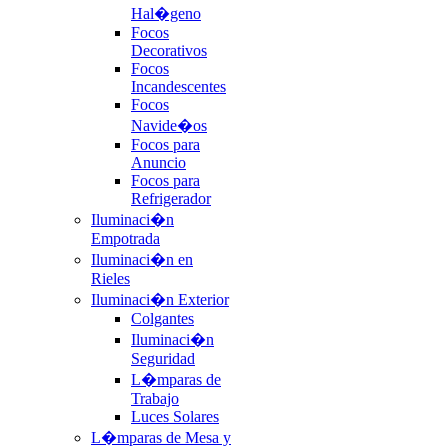
Hal�geno
Focos
Decorativos
Focos
Incandescentes
Focos
Navide�os
Focos para
Anuncio
Focos para
Refrigerador
Iluminaci�n
Empotrada
Iluminaci�n en
Rieles
Iluminaci�n Exterior
Colgantes
Iluminaci�n
Seguridad
L�mparas de
Trabajo
Luces Solares
L�mparas de Mesa y