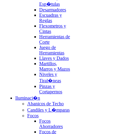
Esp�tulas
Desarmadores
Escuadras y
Reglas
Flexometros y
Cintas
Herramientas de
Corte
Juego de
Herramientas
Llaves y Dados
Martillos,
Marros y Mazos
Niveles y
Tiral�neas
Pinzas y
Cortapernos
Iluminaci�n
Abanicos de Techo
Candiles y L�mparas
Focos
Focos
Ahorradores
Focos de