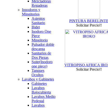
Mezcladoras
Regaderas
Innodoros y
Mingitorios
Asientos
PINTURA BERELINT
Sanitario
Solicitar Precio!!
Bidet
Inodoro One
Piece
Mingitorio
Pulsador doble
descarga
Sanitarios de
Dos Piezas
Suite(Inodoro
VITROPISO AFRICA IR
one piece)
Solicitar Precio!!
Tanques
Ocultos
Lavabos y Gabinetes
Gabinetes
Lavabos
Bajocubierta
Lavabos Medio
Pedestal
Lavabos