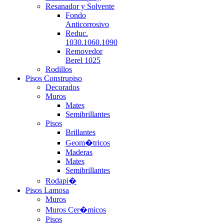
Resanador y Solvente
Fondo
Anticorrosivo
Reduc.
1030.1060.1090
Removedor
Berel 1025
Rodillos
Pisos Construpiso
Decorados
Muros
Mates
Semibrillantes
Pisos
Brillantes
Geom�tricos
Maderas
Mates
Semibrillantes
Rodapi�
Pisos Lamosa
Muros
Muros Cer�micos
Pisos