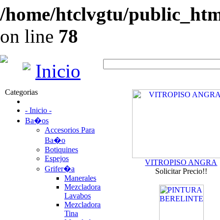
/home/htclvgtu/public_html
on line
78
Inicio
Categorias
- Inicio -
Ba�os
Accesorios Para
Ba�o
Botiquines
Espejos
VITROPISO ANGRA
Grifer�a
Solicitar Precio!!
Manerales
Mezcladora
Lavabos
Mezcladora
Tina