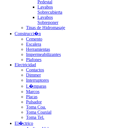
Pedestal
Lavabos
Sobrecubierta
Lavabos
Sobreponer
Tinas de Hidromasaje
Construcci�n
Cemento
Escalera
Herramientas
Impermeabilizantes
Plafones
Electricidad
Contactos
Dimmer
Interruptores
L�mparas
Marcos
Placas
Pulsador
Toma Coa.
Toma Coaxial
Toma Tel.
El�ctrico