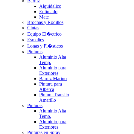
Barniz
Alquidalico
Entintado
Mate
Brochas y Rodillos
Cintas
Equipo El�ctrico
Esmaltes
Lonas y Pl�sticos
Pinturas
Aluminio Alta
Temp.
Aluminio para
Exteriores
Barniz Marino
Pintura para
Alberca
Pintura Transito
Amarillo
Pinturas
Aluminio Alta
Temp.
Aluminio para
Exteriores
Pinturas en Spray