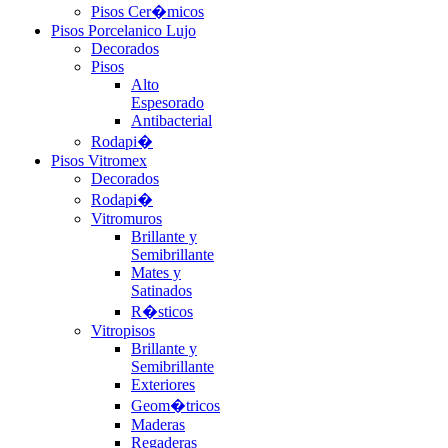
Pisos Cer�micos
Pisos Porcelanico Lujo
Decorados
Pisos
Alto
Espesorado
Antibacterial
Rodapi�
Pisos Vitromex
Decorados
Rodapi�
Vitromuros
Brillante y
Semibrillante
Mates y
Satinados
R�sticos
Vitropisos
Brillante y
Semibrillante
Exteriores
Geom�tricos
Maderas
Regaderas