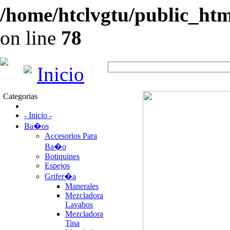
/home/htclvgtu/public_html
on line
78
Inicio
Categorias
- Inicio -
Ba�os
Accesorios Para
Ba�o
Botiquines
Espejos
Grifer�a
Manerales
Mezcladora
Lavabos
Mezcladora
Tina