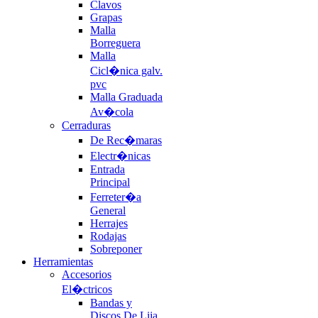
Clavos
Grapas
Malla
Borreguera
Malla
Cicl�nica galv.
pvc
Malla Graduada
Av�cola
Cerraduras
De Rec�maras
Electr�nicas
Entrada
Principal
Ferreter�a
General
Herrajes
Rodajas
Sobreponer
Herramientas
Accesorios
El�ctricos
Bandas y
Discos De Lija