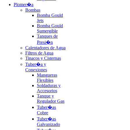
Plomer�a
Bombas
Bomba Gould
Jets
Bomba Gould
Sumergible
Tanques de
Presi�n
Calentadores de Agua
Filtros de Agua
Tinacos y Cisternas
Tuber�a y
Conexiones
Mangueras
Flexibles
Soldaduras y
Accesorios
Tanque y
Regulador Gas
Tuber�as
Cobre
Tuber�as
Galvanizado