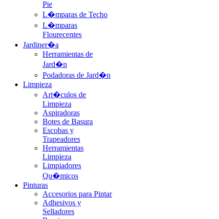
Pie
L�mparas de Techo
L�mparas
Flourecentes
Jardiner�a
Herramientas de
Jard�n
Podadoras de Jard�n
Limpieza
Art�culos de
Limpieza
Aspiradoras
Botes de Basura
Escobas y
Trapeadores
Herramientas
Limpieza
Limpiadores
Qu�micos
Pinturas
Accesorios para Pintar
Adhesivos y
Selladores