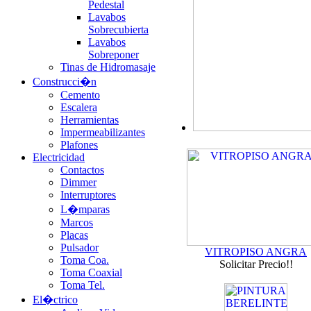
Pedestal
Lavabos
Sobrecubierta
Lavabos
Sobreponer
Tinas de Hidromasaje
Construcci�n
Cemento
Escalera
Herramientas
Impermeabilizantes
Plafones
Electricidad
Contactos
Dimmer
Interruptores
L�mparas
Marcos
Placas
Pulsador
VITROPISO ANGRA
Toma Coa.
Solicitar Precio!!
Toma Coaxial
Toma Tel.
El�ctrico