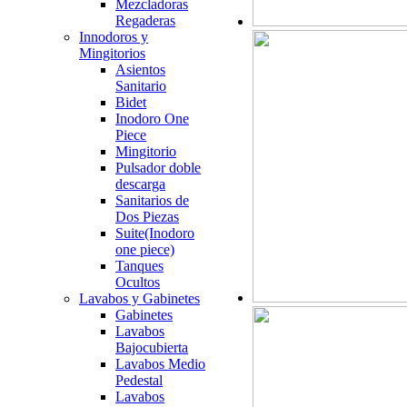
Mezcladoras
Regaderas
Innodoros y
Mingitorios
Asientos
Sanitario
Bidet
Inodoro One
Piece
Mingitorio
Pulsador doble
descarga
Sanitarios de
Dos Piezas
Suite(Inodoro
one piece)
Tanques
Ocultos
Lavabos y Gabinetes
Gabinetes
Lavabos
Bajocubierta
Lavabos Medio
Pedestal
Lavabos