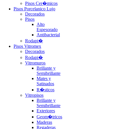
Pisos Cer�micos
Pisos Porcelanico Lujo
Decorados
Pisos
Alto
Espesorado
Antibacterial
Rodapi�
Pisos Vitromex
Decorados
Rodapi�
Vitromuros
Brillante y
Semibrillante
Mates y
Satinados
R�sticos
Vitropisos
Brillante y
Semibrillante
Exteriores
Geom�tricos
Maderas
Regaderas