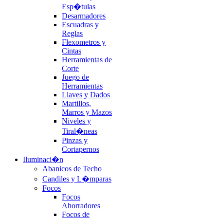
Esp�tulas
Desarmadores
Escuadras y
Reglas
Flexometros y
Cintas
Herramientas de
Corte
Juego de
Herramientas
Llaves y Dados
Martillos,
Marros y Mazos
Niveles y
Tiral�neas
Pinzas y
Cortapernos
Iluminaci�n
Abanicos de Techo
Candiles y L�mparas
Focos
Focos
Ahorradores
Focos de