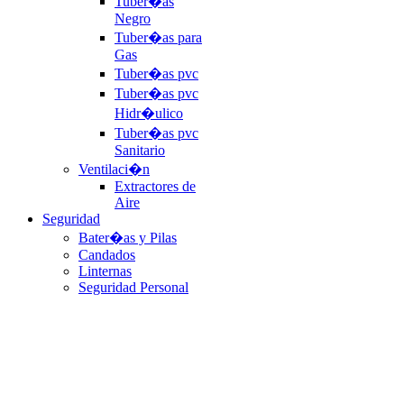
Tuber�as
Negro
Tuber�as para
Gas
Tuber�as pvc
Tuber�as pvc
Hidr�ulico
Tuber�as pvc
Sanitario
Ventilaci�n
Extractores de
Aire
Seguridad
Bater�as y Pilas
Candados
Linternas
Seguridad Personal