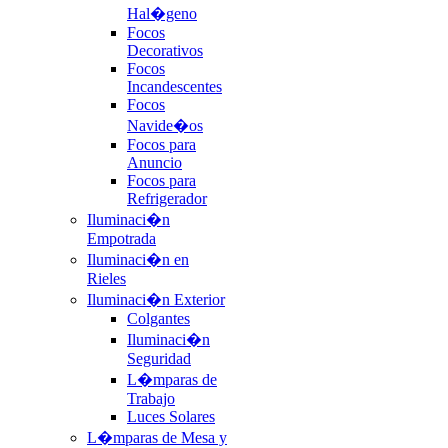
Hal�geno
Focos
Decorativos
Focos
Incandescentes
Focos
Navide�os
Focos para
Anuncio
Focos para
Refrigerador
Iluminaci�n
Empotrada
Iluminaci�n en
Rieles
Iluminaci�n Exterior
Colgantes
Iluminaci�n
Seguridad
L�mparas de
Trabajo
Luces Solares
L�mparas de Mesa y