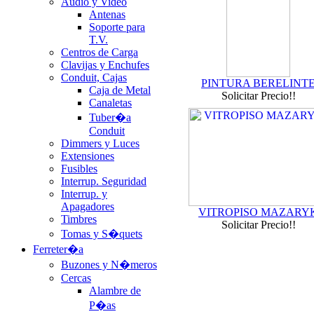
Audio y Video
Antenas
Soporte para
T.V.
Centros de Carga
Clavijas y Enchufes
Conduit, Cajas
PINTURA BERELINT
Caja de Metal
Solicitar Precio!!
Canaletas
Tuber�a
Conduit
Dimmers y Luces
Extensiones
Fusibles
Interrup. Seguridad
Interrup. y
Apagadores
VITROPISO MAZARY
Timbres
Solicitar Precio!!
Tomas y S�quets
Ferreter�a
Buzones y N�meros
Cercas
Alambre de
P�as