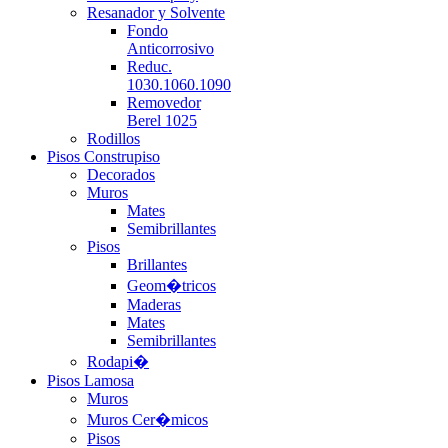
Resanador y Solvente
Fondo
Anticorrosivo
Reduc.
1030.1060.1090
Removedor
Berel 1025
Rodillos
Pisos Construpiso
Decorados
Muros
Mates
Semibrillantes
Pisos
Brillantes
Geom�tricos
Maderas
Mates
Semibrillantes
Rodapi�
Pisos Lamosa
Muros
Muros Cer�micos
Pisos