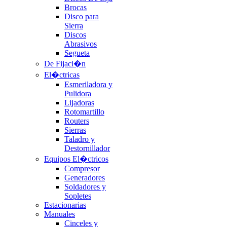
Brocas
Disco para
Sierra
Discos
Abrasivos
Segueta
De Fijaci�n
El�ctricas
Esmeriladora y
Pulidora
Lijadoras
Rotomartillo
Routers
Sierras
Taladro y
Destornillador
Equipos El�ctricos
Compresor
Generadores
Soldadores y
Sopletes
Estacionarias
Manuales
Cinceles y