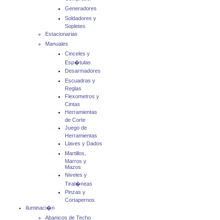
Generadores
Soldadores y
Sopletes
Estacionarias
Manuales
Cinceles y
Esp�tulas
Desarmadores
Escuadras y
Reglas
Flexometros y
Cintas
Herramientas
de Corte
Juego de
Herramientas
Llaves y Dados
Martillos,
Marros y
Mazos
Niveles y
Tiral�neas
Pinzas y
Cortapernos
Iluminaci�n
Abanicos de Techo