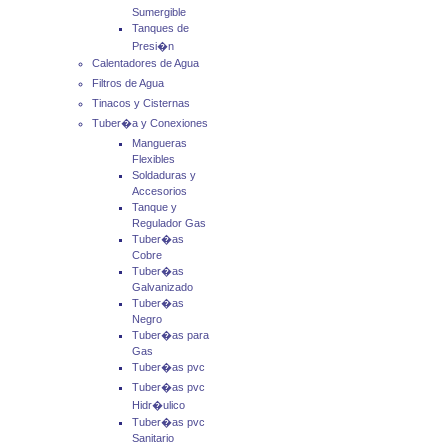
Sumergible
Tanques de
Presi�n
Calentadores de Agua
Filtros de Agua
Tinacos y Cisternas
Tuber�a y Conexiones
Mangueras
Flexibles
Soldaduras y
Accesorios
Tanque y
Regulador Gas
Tuber�as
Cobre
Tuber�as
Galvanizado
Tuber�as
Negro
Tuber�as para
Gas
Tuber�as pvc
Tuber�as pvc
Hidr�ulico
Tuber�as pvc
Sanitario