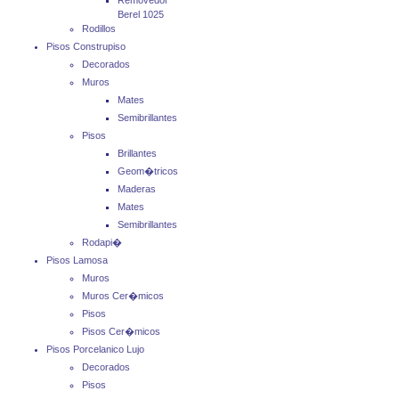
Removedor
Berel 1025
Rodillos
Pisos Construpiso
Decorados
Muros
Mates
Semibrillantes
Pisos
Brillantes
Geom�tricos
Maderas
Mates
Semibrillantes
Rodapi�
Pisos Lamosa
Muros
Muros Cer�micos
Pisos
Pisos Cer�micos
Pisos Porcelanico Lujo
Decorados
Pisos