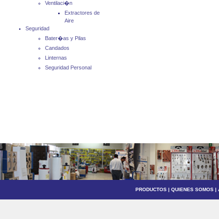
Ventilaci�n
Extractores de
Aire
Seguridad
Bater�as y Pilas
Candados
Linternas
Seguridad Personal
PRODUCTOS
|
QUIENES SOMOS
|