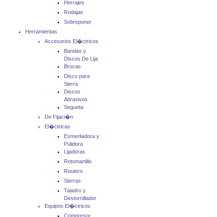
Herrajes
Rodajas
Sobreponer
Herramientas
Accesorios El�ctricos
Bandas y
Discos De Lija
Brocas
Disco para
Sierra
Discos
Abrasivos
Segueta
De Fijaci�n
El�ctricas
Esmeriladora y
Pulidora
Lijadoras
Rotomartillo
Routers
Sierras
Taladro y
Destornillador
Equipos El�ctricos
Compresor