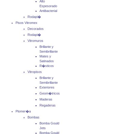
Alto
Espesorado
Antibacterial
Rodapi�
Pisos Vitromex
Decorados
Rodapi�
Vitromuros
Brillante y
Semibrillante
Mates y
Satinados
R�sticos
Vitropisos
Brillante y
Semibrillante
Exteriores
Geom�tricos
Maderas
Regaderas
Plomer�a
Bombas
Bomba Gould
Jets
Bomba Gould