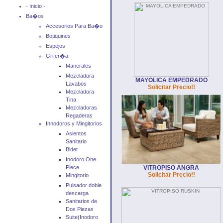
- Inicio -
Ba�os
Accesorios Para Ba�o
Botiquines
Espejos
Grifer�a
Manerales
Mezcladora
MAYOLICA EMPEDRADO
Lavabos
Solicitar Precio!!
Mezcladora
Tina
Mezcladoras
Regaderas
Innodoros y Mingitorios
Asientos
Sanitario
Bidet
Inodoro One
Piece
VITROPISO ANGRA
Solicitar Precio!!
Mingitorio
Pulsador doble
descarga
Sanitarios de
Dos Piezas
Suite(Inodoro