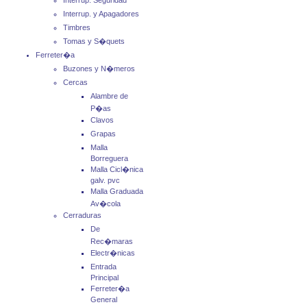
Interrup. Seguridad
Interrup. y Apagadores
Timbres
Tomas y S�quets
Ferreter�a
Buzones y N�meros
Cercas
Alambre de
P�as
Clavos
Grapas
Malla
Borreguera
Malla Cicl�nica
galv. pvc
Malla Graduada
Av�cola
Cerraduras
De
Rec�maras
Electr�nicas
Entrada
Principal
Ferreter�a
General