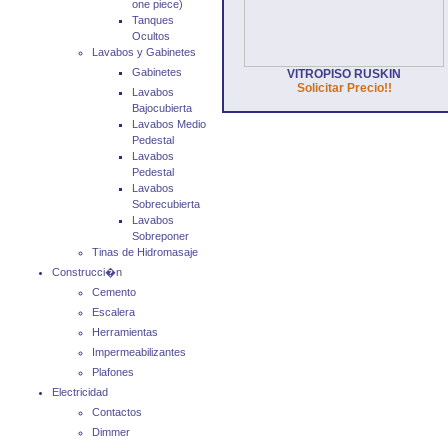
one piece)
Tanques
Ocultos
Lavabos y Gabinetes
Gabinetes
VITROPISO RUSKIN
Solicitar Precio!!
Lavabos
Bajocubierta
Lavabos Medio
Pedestal
Lavabos
Pedestal
Lavabos
Sobrecubierta
Lavabos
Sobreponer
Tinas de Hidromasaje
Construcci�n
Cemento
Escalera
Herramientas
Impermeabilizantes
Plafones
Electricidad
Contactos
Dimmer