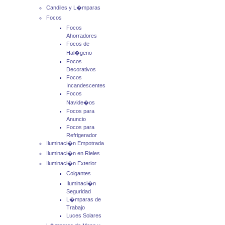
Candiles y L�mparas
Focos
Focos
Ahorradores
Focos de
Hal�geno
Focos
Decorativos
Focos
Incandescentes
Focos
Navide�os
Focos para
Anuncio
Focos para
Refrigerador
Iluminaci�n Empotrada
Iluminaci�n en Rieles
Iluminaci�n Exterior
Colgantes
Iluminaci�n
Seguridad
L�mparas de
Trabajo
Luces Solares