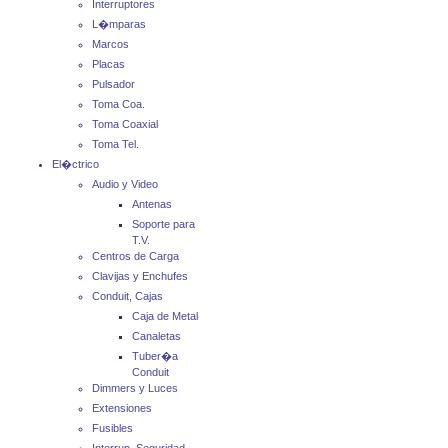
Interruptores
L�mparas
Marcos
Placas
Pulsador
Toma Coa.
Toma Coaxial
Toma Tel.
El�ctrico
Audio y Video
Antenas
Soporte para
T.V.
Centros de Carga
Clavijas y Enchufes
Conduit, Cajas
Caja de Metal
Canaletas
Tuber�a
Conduit
Dimmers y Luces
Extensiones
Fusibles