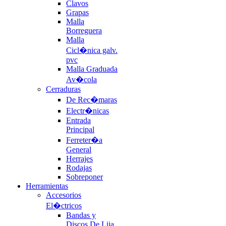
Clavos
Grapas
Malla
Borreguera
Malla
Cicl�nica galv.
pvc
Malla Graduada
Av�cola
Cerraduras
De Rec�maras
Electr�nicas
Entrada
Principal
Ferreter�a
General
Herrajes
Rodajas
Sobreponer
Herramientas
Accesorios
El�ctricos
Bandas y
Discos De Lija