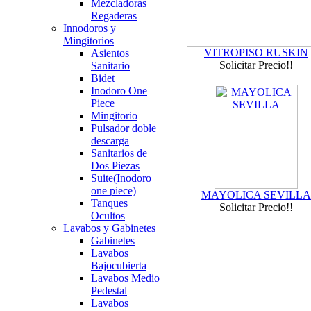
Mezcladoras
Regaderas
Innodoros y
Mingitorios
VITROPISO RUSKIN
Asientos
Solicitar Precio!!
Sanitario
Bidet
Inodoro One
Piece
Mingitorio
Pulsador doble
descarga
Sanitarios de
Dos Piezas
Suite(Inodoro
one piece)
MAYOLICA SEVILLA
Tanques
Solicitar Precio!!
Ocultos
Lavabos y Gabinetes
Gabinetes
Lavabos
Bajocubierta
Lavabos Medio
Pedestal
Lavabos