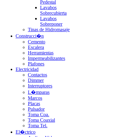
Pedestal
Lavabos
Sobrecubierta
Lavabos
Sobreponer
Tinas de Hidromasaje
Construcci�n
Cemento
Escalera
Herramientas
Impermeabilizantes
Plafones
Electricidad
Contactos
Dimmer
Interruptores
L�mparas
Marcos
Placas
Pulsador
Toma Coa.
Toma Coaxial
Toma Tel.
El�ctrico