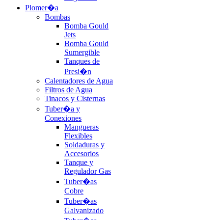
Plomer�a
Bombas
Bomba Gould
Jets
Bomba Gould
Sumergible
Tanques de
Presi�n
Calentadores de Agua
Filtros de Agua
Tinacos y Cisternas
Tuber�a y
Conexiones
Mangueras
Flexibles
Soldaduras y
Accesorios
Tanque y
Regulador Gas
Tuber�as
Cobre
Tuber�as
Galvanizado