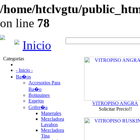
/home/htclvgtu/public_html
on line
78
Inicio
Categorias
- Inicio -
Ba�os
Accesorios Para
Ba�o
Botiquines
Espejos
VITROPISO ANGRA
Grifer�a
Solicitar Precio!!
Manerales
Mezcladora
Lavabos
Mezcladora
Tina