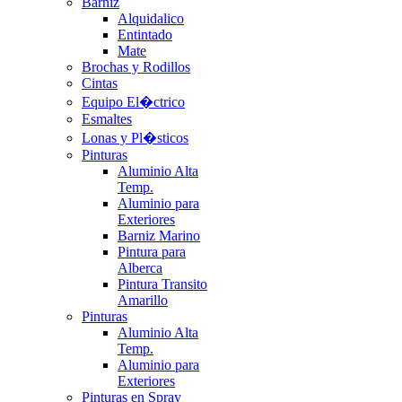
Barniz
Alquidalico
Entintado
Mate
Brochas y Rodillos
Cintas
Equipo El�ctrico
Esmaltes
Lonas y Pl�sticos
Pinturas
Aluminio Alta
Temp.
Aluminio para
Exteriores
Barniz Marino
Pintura para
Alberca
Pintura Transito
Amarillo
Pinturas
Aluminio Alta
Temp.
Aluminio para
Exteriores
Pinturas en Spray