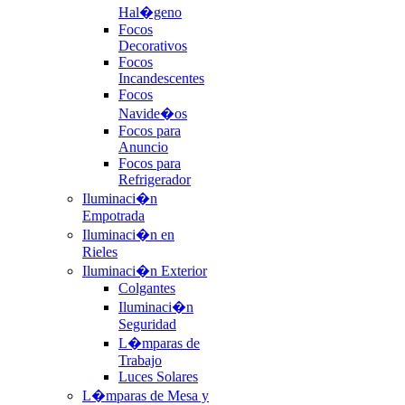
Hal�geno
Focos
Decorativos
Focos
Incandescentes
Focos
Navide�os
Focos para
Anuncio
Focos para
Refrigerador
Iluminaci�n
Empotrada
Iluminaci�n en
Rieles
Iluminaci�n Exterior
Colgantes
Iluminaci�n
Seguridad
L�mparas de
Trabajo
Luces Solares
L�mparas de Mesa y