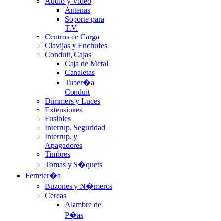
Audio y Video
Antenas
Soporte para
T.V.
Centros de Carga
Clavijas y Enchufes
Conduit, Cajas
Caja de Metal
Canaletas
Tuber�a
Conduit
Dimmers y Luces
Extensiones
Fusibles
Interrup. Seguridad
Interrup. y
Apagadores
Timbres
Tomas y S�quets
Ferreter�a
Buzones y N�meros
Cercas
Alambre de
P�as