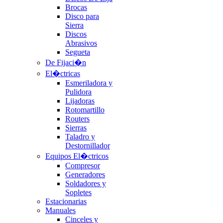
Brocas
Disco para
Sierra
Discos
Abrasivos
Segueta
De Fijaci�n
El�ctricas
Esmeriladora y
Pulidora
Lijadoras
Rotomartillo
Routers
Sierras
Taladro y
Destornillador
Equipos El�ctricos
Compresor
Generadores
Soldadores y
Sopletes
Estacionarias
Manuales
Cinceles y