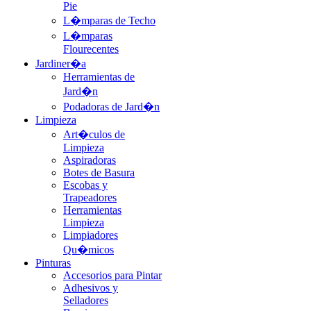
Pie
L�mparas de Techo
L�mparas
Flourecentes
Jardiner�a
Herramientas de
Jard�n
Podadoras de Jard�n
Limpieza
Art�culos de
Limpieza
Aspiradoras
Botes de Basura
Escobas y
Trapeadores
Herramientas
Limpieza
Limpiadores
Qu�micos
Pinturas
Accesorios para Pintar
Adhesivos y
Selladores