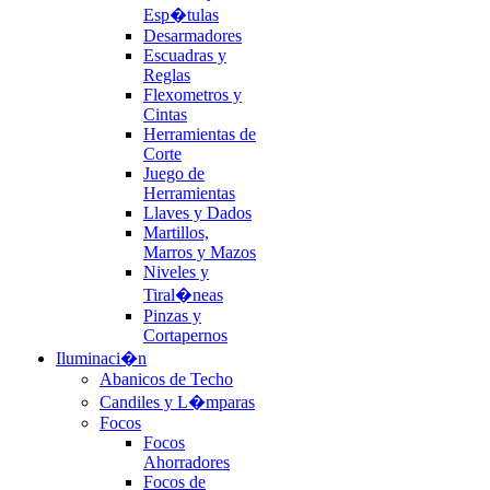
Esp�tulas
Desarmadores
Escuadras y
Reglas
Flexometros y
Cintas
Herramientas de
Corte
Juego de
Herramientas
Llaves y Dados
Martillos,
Marros y Mazos
Niveles y
Tiral�neas
Pinzas y
Cortapernos
Iluminaci�n
Abanicos de Techo
Candiles y L�mparas
Focos
Focos
Ahorradores
Focos de