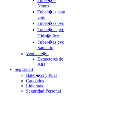
Tuber�as
Negro
Tuber�as para
Gas
Tuber�as pvc
Tuber�as pvc
Hidr�ulico
Tuber�as pvc
Sanitario
Ventilaci�n
Extractores de
Aire
Seguridad
Bater�as y Pilas
Candados
Linternas
Seguridad Personal