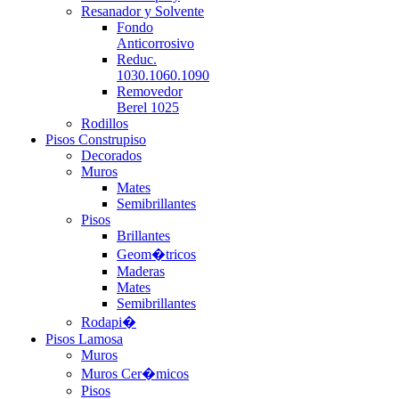
Resanador y Solvente
Fondo
Anticorrosivo
Reduc.
1030.1060.1090
Removedor
Berel 1025
Rodillos
Pisos Construpiso
Decorados
Muros
Mates
Semibrillantes
Pisos
Brillantes
Geom�tricos
Maderas
Mates
Semibrillantes
Rodapi�
Pisos Lamosa
Muros
Muros Cer�micos
Pisos