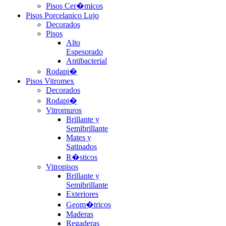
Pisos Cer�micos
Pisos Porcelanico Lujo
Decorados
Pisos
Alto
Espesorado
Antibacterial
Rodapi�
Pisos Vitromex
Decorados
Rodapi�
Vitromuros
Brillante y
Semibrillante
Mates y
Satinados
R�sticos
Vitropisos
Brillante y
Semibrillante
Exteriores
Geom�tricos
Maderas
Regaderas