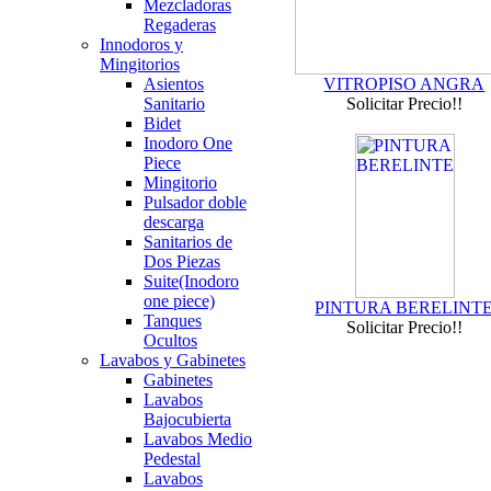
Mezcladoras
Regaderas
Innodoros y
Mingitorios
Asientos
VITROPISO ANGRA
Sanitario
Solicitar Precio!!
Bidet
Inodoro One
Piece
Mingitorio
Pulsador doble
descarga
Sanitarios de
Dos Piezas
Suite(Inodoro
one piece)
PINTURA BERELINT
Tanques
Solicitar Precio!!
Ocultos
Lavabos y Gabinetes
Gabinetes
Lavabos
Bajocubierta
Lavabos Medio
Pedestal
Lavabos