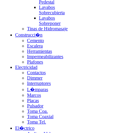
Pedestal
Lavabos
Sobrecubierta
Lavabos
Sobreponer
Tinas de Hidromasaje
Construcci�n
Cemento
Escalera
Herramientas
Impermeabilizantes
Plafones
Electricidad
Contactos
Dimmer
Interruptores
L�mparas
Marcos
Placas
Pulsador
Toma Coa.
Toma Coaxial
Toma Tel.
El�ctrico