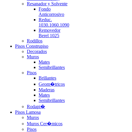
Resanador y Solvente
Fondo
Anticorrosivo
Reduc.
1030.1060.1090
Removedor
Berel 1025
Rodillos
Pisos Construpiso
Decorados
Muros
Mates
Semibrillantes
Pisos
Brillantes
Geom�tricos
Maderas
Mates
Semibrillantes
Rodapi�
Pisos Lamosa
Muros
Muros Cer�micos
Pisos