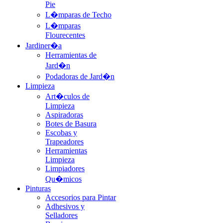
Pie
L�mparas de Techo
L�mparas
Flourecentes
Jardiner�a
Herramientas de
Jard�n
Podadoras de Jard�n
Limpieza
Art�culos de
Limpieza
Aspiradoras
Botes de Basura
Escobas y
Trapeadores
Herramientas
Limpieza
Limpiadores
Qu�micos
Pinturas
Accesorios para Pintar
Adhesivos y
Selladores