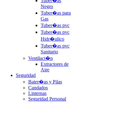
Tuber�as
Negro
Tuber�as para
Gas
Tuber�as pvc
Tuber�as pvc
Hidr�ulico
Tuber�as pvc
Sanitario
Ventilaci�n
Extractores de
Aire
Seguridad
Bater�as y Pilas
Candados
Linternas
Seguridad Personal