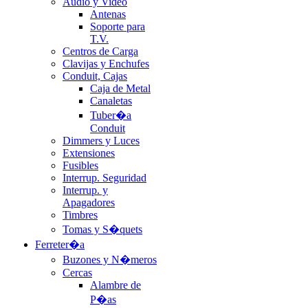
Audio y Video
Antenas
Soporte para
T.V.
Centros de Carga
Clavijas y Enchufes
Conduit, Cajas
Caja de Metal
Canaletas
Tuber�a
Conduit
Dimmers y Luces
Extensiones
Fusibles
Interrup. Seguridad
Interrup. y
Apagadores
Timbres
Tomas y S�quets
Ferreter�a
Buzones y N�meros
Cercas
Alambre de
P�as