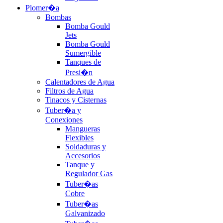
Plomer�a
Bombas
Bomba Gould
Jets
Bomba Gould
Sumergible
Tanques de
Presi�n
Calentadores de Agua
Filtros de Agua
Tinacos y Cisternas
Tuber�a y
Conexiones
Mangueras
Flexibles
Soldaduras y
Accesorios
Tanque y
Regulador Gas
Tuber�as
Cobre
Tuber�as
Galvanizado