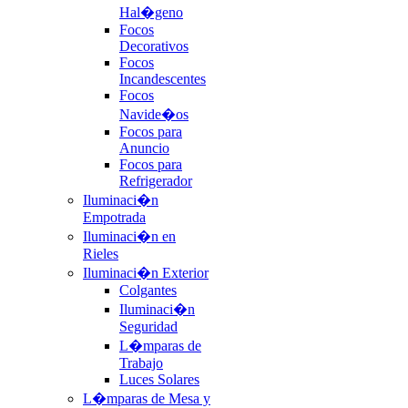
Hal�geno
Focos
Decorativos
Focos
Incandescentes
Focos
Navide�os
Focos para
Anuncio
Focos para
Refrigerador
Iluminaci�n
Empotrada
Iluminaci�n en
Rieles
Iluminaci�n Exterior
Colgantes
Iluminaci�n
Seguridad
L�mparas de
Trabajo
Luces Solares
L�mparas de Mesa y