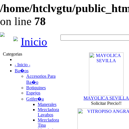
/home/htclvgtu/public_html
on line
78
Inicio
Categorias
- Inicio -
Ba�os
Accesorios Para
Ba�o
Botiquines
Espejos
MAYOLICA SEVILLA
Grifer�a
Solicitar Precio!!
Manerales
Mezcladora
Lavabos
Mezcladora
Tina