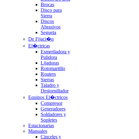
Brocas
Disco para
Sierra
Discos
Abrasivos
Segueta
De Fijaci�n
El�ctricas
Esmeriladora y
Pulidora
Lijadoras
Rotomartillo
Routers
Sierras
Taladro y
Destornillador
Equipos El�ctricos
Compresor
Generadores
Soldadores y
Sopletes
Estacionarias
Manuales
Cinceles y