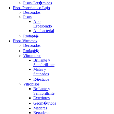
Pisos Cer�micos
Pisos Porcelanico Lujo
Decorados
Pisos
Alto
Espesorado
Antibacterial
Rodapi�
Pisos Vitromex
Decorados
Rodapi�
Vitromuros
Brillante y
Semibrillante
Mates y
Satinados
R�sticos
Vitropisos
Brillante y
Semibrillante
Exteriores
Geom�tricos
Maderas
Regaderas