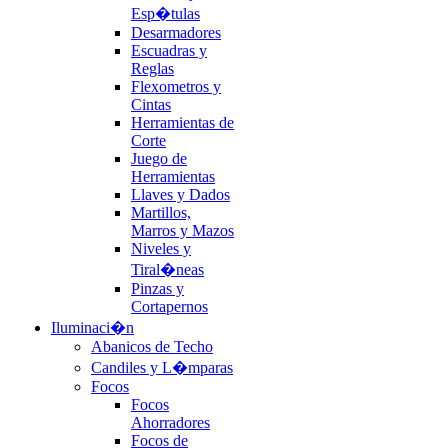
Esp�tulas
Desarmadores
Escuadras y
Reglas
Flexometros y
Cintas
Herramientas de
Corte
Juego de
Herramientas
Llaves y Dados
Martillos,
Marros y Mazos
Niveles y
Tiral�neas
Pinzas y
Cortapernos
Iluminaci�n
Abanicos de Techo
Candiles y L�mparas
Focos
Focos
Ahorradores
Focos de