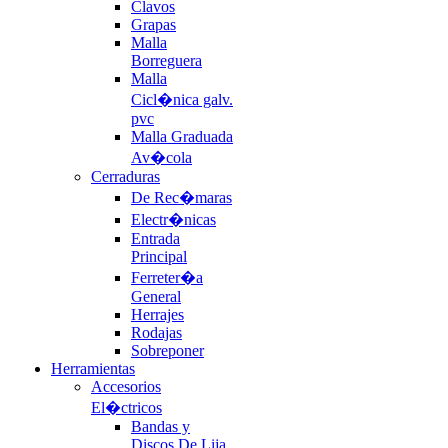
Clavos
Grapas
Malla
Borreguera
Malla
Cicl�nica galv.
pvc
Malla Graduada
Av�cola
Cerraduras
De Rec�maras
Electr�nicas
Entrada
Principal
Ferreter�a
General
Herrajes
Rodajas
Sobreponer
Herramientas
Accesorios
El�ctricos
Bandas y
Discos De Lija