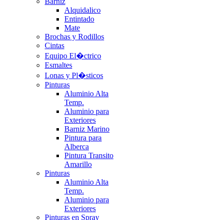
Barniz
Alquidalico
Entintado
Mate
Brochas y Rodillos
Cintas
Equipo El�ctrico
Esmaltes
Lonas y Pl�sticos
Pinturas
Aluminio Alta
Temp.
Aluminio para
Exteriores
Barniz Marino
Pintura para
Alberca
Pintura Transito
Amarillo
Pinturas
Aluminio Alta
Temp.
Aluminio para
Exteriores
Pinturas en Spray