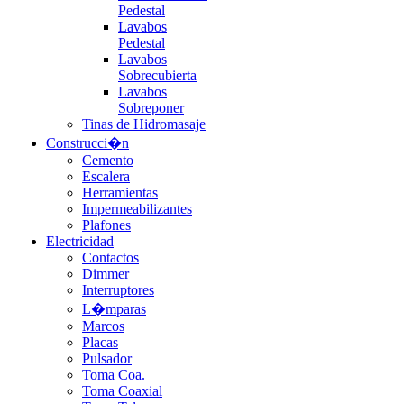
Pedestal
Lavabos
Pedestal
Lavabos
Sobrecubierta
Lavabos
Sobreponer
Tinas de Hidromasaje
Construcci�n
Cemento
Escalera
Herramientas
Impermeabilizantes
Plafones
Electricidad
Contactos
Dimmer
Interruptores
L�mparas
Marcos
Placas
Pulsador
Toma Coa.
Toma Coaxial