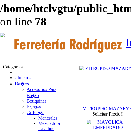
/home/htclvgtu/public_html
on line
78
I
Categorias
- Inicio -
Ba�os
Accesorios Para
Ba�o
Botiquines
Espejos
VITROPISO MAZARY
Grifer�a
Solicitar Precio!!
Manerales
Mezcladora
Lavabos