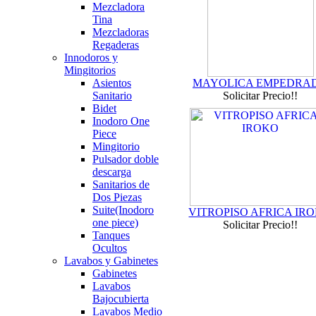
Mezcladora
Tina
Mezcladoras
Regaderas
Innodoros y
Mingitorios
Asientos
MAYOLICA EMPEDRA
Sanitario
Solicitar Precio!!
Bidet
Inodoro One
Piece
Mingitorio
Pulsador doble
descarga
Sanitarios de
Dos Piezas
Suite(Inodoro
VITROPISO AFRICA IR
one piece)
Solicitar Precio!!
Tanques
Ocultos
Lavabos y Gabinetes
Gabinetes
Lavabos
Bajocubierta
Lavabos Medio