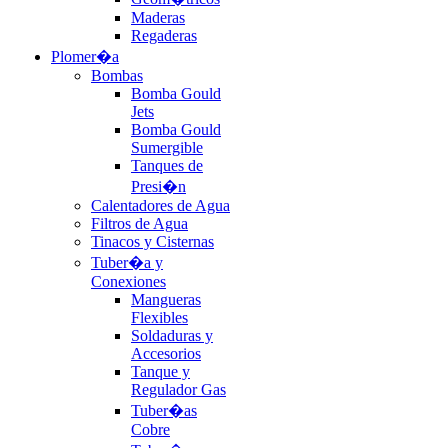
Maderas
Regaderas
Plomer�a
Bombas
Bomba Gould
Jets
Bomba Gould
Sumergible
Tanques de
Presi�n
Calentadores de Agua
Filtros de Agua
Tinacos y Cisternas
Tuber�a y
Conexiones
Mangueras
Flexibles
Soldaduras y
Accesorios
Tanque y
Regulador Gas
Tuber�as
Cobre