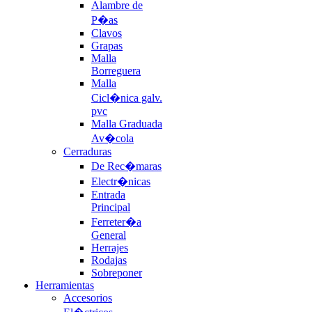
Alambre de
P�as
Clavos
Grapas
Malla
Borreguera
Malla
Cicl�nica galv.
pvc
Malla Graduada
Av�cola
Cerraduras
De Rec�maras
Electr�nicas
Entrada
Principal
Ferreter�a
General
Herrajes
Rodajas
Sobreponer
Herramientas
Accesorios