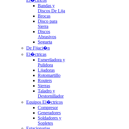
El�ctricos
Bandas y
Discos De Lija
Brocas
Disco para
Sierra
Discos
Abrasivos
Segueta
De Fijaci�n
El�ctricas
Esmeriladora y
Pulidora
Lijadoras
Rotomartillo
Routers
Sierras
Taladro y
Destornillador
Equipos El�ctricos
Compresor
Generadores
Soldadores y
Sopletes
Estacionarias