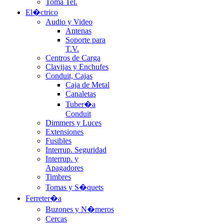
Toma Tel.
El�ctrico
Audio y Video
Antenas
Soporte para
T.V.
Centros de Carga
Clavijas y Enchufes
Conduit, Cajas
Caja de Metal
Canaletas
Tuber�a
Conduit
Dimmers y Luces
Extensiones
Fusibles
Interrup. Seguridad
Interrup. y
Apagadores
Timbres
Tomas y S�quets
Ferreter�a
Buzones y N�meros
Cercas