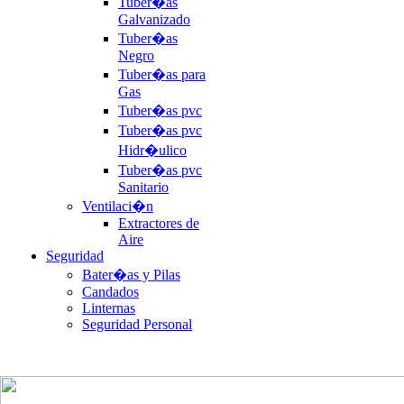
Tuber�as
Galvanizado
Tuber�as
Negro
Tuber�as para
Gas
Tuber�as pvc
Tuber�as pvc
Hidr�ulico
Tuber�as pvc
Sanitario
Ventilaci�n
Extractores de
Aire
Seguridad
Bater�as y Pilas
Candados
Linternas
Seguridad Personal