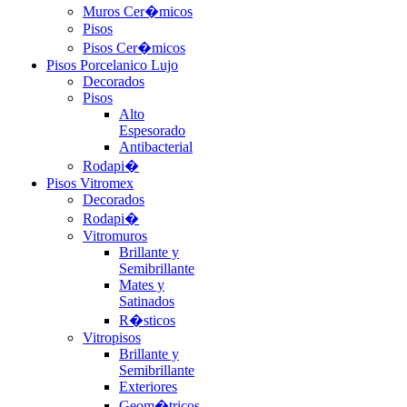
Muros Cer�micos
Pisos
Pisos Cer�micos
Pisos Porcelanico Lujo
Decorados
Pisos
Alto
Espesorado
Antibacterial
Rodapi�
Pisos Vitromex
Decorados
Rodapi�
Vitromuros
Brillante y
Semibrillante
Mates y
Satinados
R�sticos
Vitropisos
Brillante y
Semibrillante
Exteriores
Geom�tricos