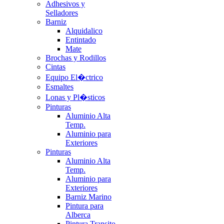
Adhesivos y
Selladores
Barniz
Alquidalico
Entintado
Mate
Brochas y Rodillos
Cintas
Equipo El�ctrico
Esmaltes
Lonas y Pl�sticos
Pinturas
Aluminio Alta
Temp.
Aluminio para
Exteriores
Pinturas
Aluminio Alta
Temp.
Aluminio para
Exteriores
Barniz Marino
Pintura para
Alberca
Pintura Transito