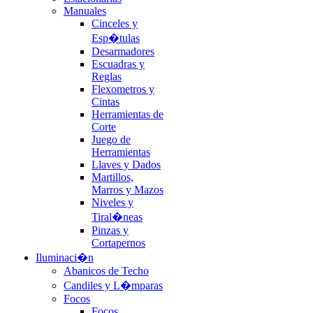
Manuales
Cinceles y
Esp�tulas
Desarmadores
Escuadras y
Reglas
Flexometros y
Cintas
Herramientas de
Corte
Juego de
Herramientas
Llaves y Dados
Martillos,
Marros y Mazos
Niveles y
Tiral�neas
Pinzas y
Cortapernos
Iluminaci�n
Abanicos de Techo
Candiles y L�mparas
Focos
Focos