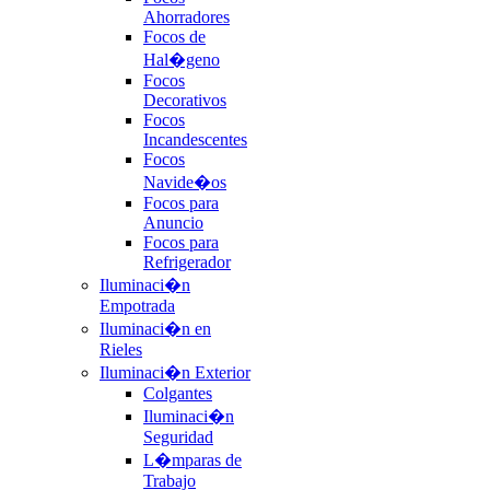
Ahorradores
Focos de
Hal�geno
Focos
Decorativos
Focos
Incandescentes
Focos
Navide�os
Focos para
Anuncio
Focos para
Refrigerador
Iluminaci�n
Empotrada
Iluminaci�n en
Rieles
Iluminaci�n Exterior
Colgantes
Iluminaci�n
Seguridad
L�mparas de
Trabajo