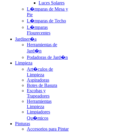
Luces Solares
L�mparas de Mesa y
Pie
L�mparas de Techo
L�mparas
Flourecentes
Jardiner�a
Herramientas de
Jard�n
Podadoras de Jard�n
Limpieza
Art�culos de
Limpieza
Aspiradoras
Botes de Basura
Escobas y
Trapeadores
Herramientas
Limpieza
Limpiadores
Qu�micos
Pinturas
Accesorios para Pintar