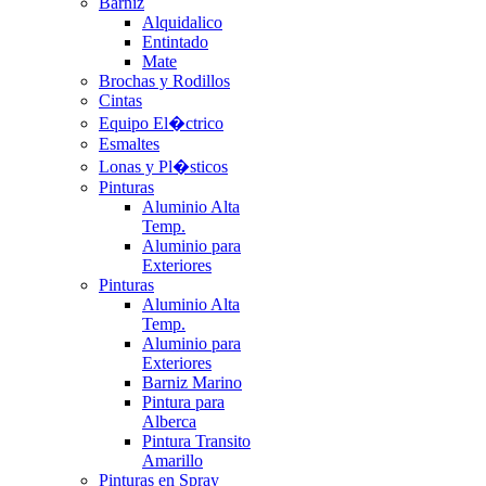
Barniz
Alquidalico
Entintado
Mate
Brochas y Rodillos
Cintas
Equipo El�ctrico
Esmaltes
Lonas y Pl�sticos
Pinturas
Aluminio Alta
Temp.
Aluminio para
Exteriores
Pinturas
Aluminio Alta
Temp.
Aluminio para
Exteriores
Barniz Marino
Pintura para
Alberca
Pintura Transito
Amarillo
Pinturas en Spray