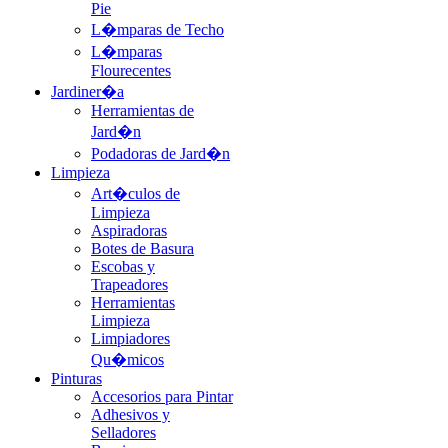
Pie
L�mparas de Techo
L�mparas
Flourecentes
Jardiner�a
Herramientas de
Jard�n
Podadoras de Jard�n
Limpieza
Art�culos de
Limpieza
Aspiradoras
Botes de Basura
Escobas y
Trapeadores
Herramientas
Limpieza
Limpiadores
Qu�micos
Pinturas
Accesorios para Pintar
Adhesivos y
Selladores