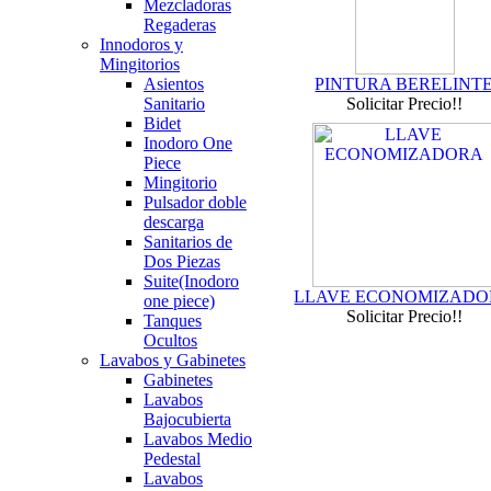
Mezcladoras
Regaderas
Innodoros y
Mingitorios
Asientos
PINTURA BERELINT
Sanitario
Solicitar Precio!!
Bidet
Inodoro One
Piece
Mingitorio
Pulsador doble
descarga
Sanitarios de
Dos Piezas
Suite(Inodoro
LLAVE ECONOMIZAD
one piece)
Solicitar Precio!!
Tanques
Ocultos
Lavabos y Gabinetes
Gabinetes
Lavabos
Bajocubierta
Lavabos Medio
Pedestal
Lavabos