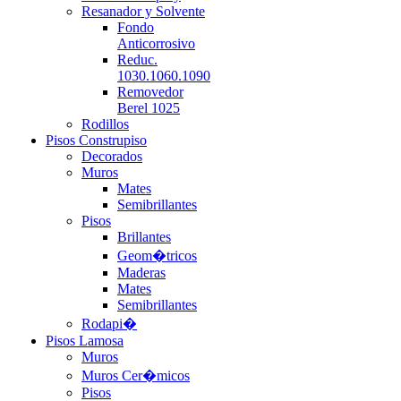
Resanador y Solvente
Fondo
Anticorrosivo
Reduc.
1030.1060.1090
Removedor
Berel 1025
Rodillos
Pisos Construpiso
Decorados
Muros
Mates
Semibrillantes
Pisos
Brillantes
Geom�tricos
Maderas
Mates
Semibrillantes
Rodapi�
Pisos Lamosa
Muros
Muros Cer�micos
Pisos