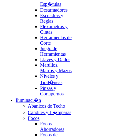
Esp�tulas
Desarmadores
Escuadras y
Reglas
Flexometros y
Cintas
Herramientas de
Corte
Juego de
Herramientas
Llaves y Dados
Martillos,
Marros y Mazos
Niveles y
Tiral�neas
Pinzas y
Cortapernos
Iluminaci�n
Abanicos de Techo
Candiles y L�mparas
Focos
Focos
Ahorradores
Focos de