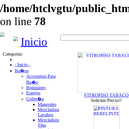
/home/htclvgtu/public_html
on line
78
Inicio
Categorias
- Inicio -
Ba�os
Accesorios Para
Ba�o
Botiquines
Espejos
VITROPISO TABACO
Grifer�a
Solicitar Precio!!
Manerales
Mezcladora
Lavabos
Mezcladora
Tina