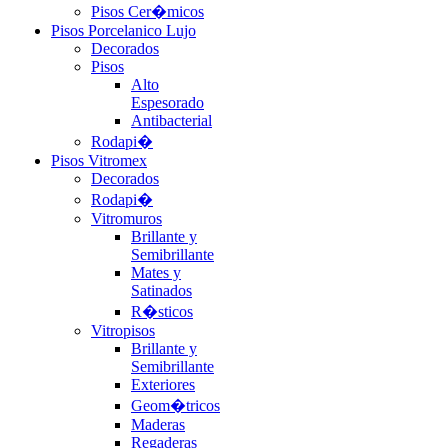
Pisos Cer�micos
Pisos Porcelanico Lujo
Decorados
Pisos
Alto
Espesorado
Antibacterial
Rodapi�
Pisos Vitromex
Decorados
Rodapi�
Vitromuros
Brillante y
Semibrillante
Mates y
Satinados
R�sticos
Vitropisos
Brillante y
Semibrillante
Exteriores
Geom�tricos
Maderas
Regaderas