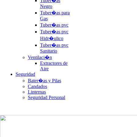
Tuber�as
Negro
Tuber�as para
Gas
Tuber�as pvc
Tuber�as pvc
Hidr�ulico
Tuber�as pvc
Sanitario
Ventilaci�n
Extractores de
Aire
Seguridad
Bater�as y Pilas
Candados
Linternas
Seguridad Personal