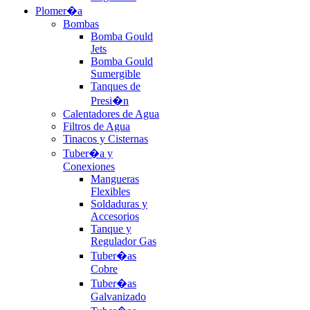
Plomer�a
Bombas
Bomba Gould
Jets
Bomba Gould
Sumergible
Tanques de
Presi�n
Calentadores de Agua
Filtros de Agua
Tinacos y Cisternas
Tuber�a y
Conexiones
Mangueras
Flexibles
Soldaduras y
Accesorios
Tanque y
Regulador Gas
Tuber�as
Cobre
Tuber�as
Galvanizado