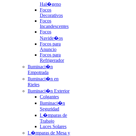
Hal�geno
Focos
Decorativos
Focos
Incandescentes
Focos
Navide�os
Focos para
Anuncio
Focos para
Refrigerador
Iluminaci�n
Empotrada
Iluminaci�n en
Rieles
Iluminaci�n Exterior
Colgantes
Iluminaci�n
Seguridad
L�mparas de
Trabajo
Luces Solares
L�mparas de Mesa y