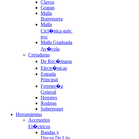
Clavos
Grapas
Malla
Borreguera
Malla
Cicl�nica galv.
pvc
Malla Graduada
Av�cola
Cerraduras
De Rec�maras
Electr�nicas
Entrada
Principal
Ferreter�a
General
Herrajes
Rodajas
Sobreponer
Herramientas
Accesorios
El�ctricos
Bandas y
Discos De Lija