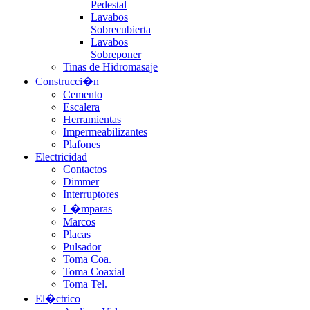
Pedestal
Lavabos
Sobrecubierta
Lavabos
Sobreponer
Tinas de Hidromasaje
Construcci�n
Cemento
Escalera
Herramientas
Impermeabilizantes
Plafones
Electricidad
Contactos
Dimmer
Interruptores
L�mparas
Marcos
Placas
Pulsador
Toma Coa.
Toma Coaxial
Toma Tel.
El�ctrico