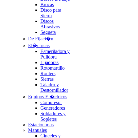
Brocas
Disco para
Sierra
Discos
Abrasivos
Segueta
De Fijaci�n
El�ctricas
Esmeriladora y
Pulidora
Lijadoras
Rotomartillo
Routers
Sierras
Taladro y
Destornillador
Equipos El�ctricos
Compresor
Generadores
Soldadores y
Sopletes
Estacionarias
Manuales
Cinceles y