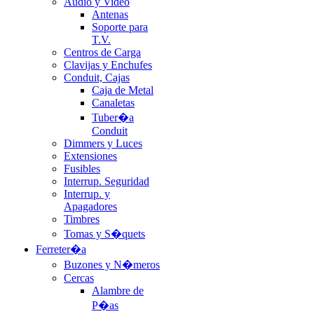
Audio y Video
Antenas
Soporte para
T.V.
Centros de Carga
Clavijas y Enchufes
Conduit, Cajas
Caja de Metal
Canaletas
Tuber�a
Conduit
Dimmers y Luces
Extensiones
Fusibles
Interrup. Seguridad
Interrup. y
Apagadores
Timbres
Tomas y S�quets
Ferreter�a
Buzones y N�meros
Cercas
Alambre de
P�as