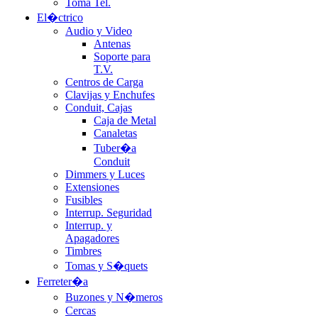
Toma Tel.
El�ctrico
Audio y Video
Antenas
Soporte para
T.V.
Centros de Carga
Clavijas y Enchufes
Conduit, Cajas
Caja de Metal
Canaletas
Tuber�a
Conduit
Dimmers y Luces
Extensiones
Fusibles
Interrup. Seguridad
Interrup. y
Apagadores
Timbres
Tomas y S�quets
Ferreter�a
Buzones y N�meros
Cercas