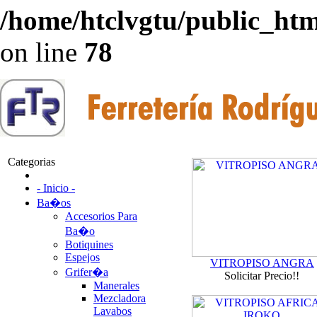
/home/htclvgtu/public_html
on line
78
Categorias
- Inicio -
Ba�os
Accesorios Para
Ba�o
Botiquines
Espejos
VITROPISO ANGRA
Grifer�a
Solicitar Precio!!
Manerales
Mezcladora
Lavabos