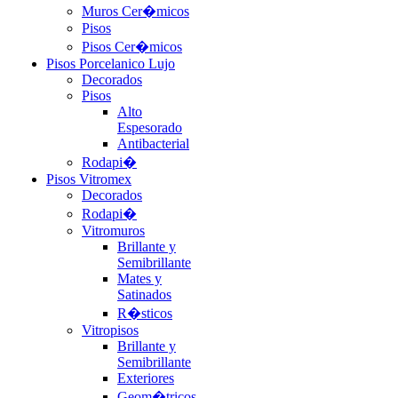
Muros Cer�micos
Pisos
Pisos Cer�micos
Pisos Porcelanico Lujo
Decorados
Pisos
Alto
Espesorado
Antibacterial
Rodapi�
Pisos Vitromex
Decorados
Rodapi�
Vitromuros
Brillante y
Semibrillante
Mates y
Satinados
R�sticos
Vitropisos
Brillante y
Semibrillante
Exteriores
Geom�tricos