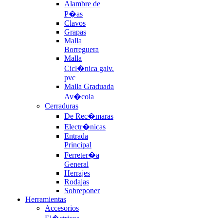
Alambre de
P�as
Clavos
Grapas
Malla
Borreguera
Malla
Cicl�nica galv.
pvc
Malla Graduada
Av�cola
Cerraduras
De Rec�maras
Electr�nicas
Entrada
Principal
Ferreter�a
General
Herrajes
Rodajas
Sobreponer
Herramientas
Accesorios