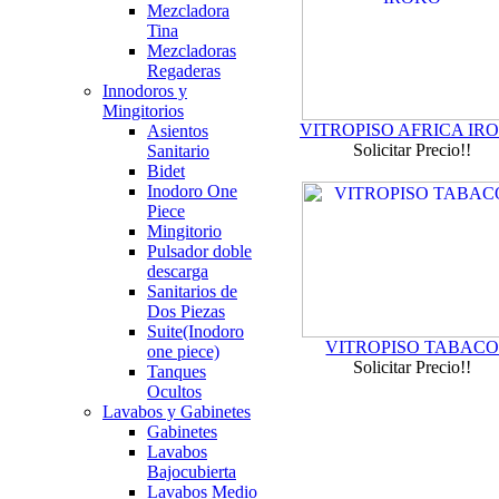
Mezcladora
Tina
Mezcladoras
Regaderas
Innodoros y
Mingitorios
VITROPISO AFRICA IR
Asientos
Solicitar Precio!!
Sanitario
Bidet
Inodoro One
Piece
Mingitorio
Pulsador doble
descarga
Sanitarios de
Dos Piezas
Suite(Inodoro
VITROPISO TABAC
one piece)
Solicitar Precio!!
Tanques
Ocultos
Lavabos y Gabinetes
Gabinetes
Lavabos
Bajocubierta
Lavabos Medio