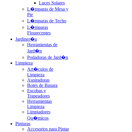
Luces Solares
L�mparas de Mesa y
Pie
L�mparas de Techo
L�mparas
Flourecentes
Jardiner�a
Herramientas de
Jard�n
Podadoras de Jard�n
Limpieza
Art�culos de
Limpieza
Aspiradoras
Botes de Basura
Escobas y
Trapeadores
Herramientas
Limpieza
Limpiadores
Qu�micos
Pinturas
Accesorios para Pintar