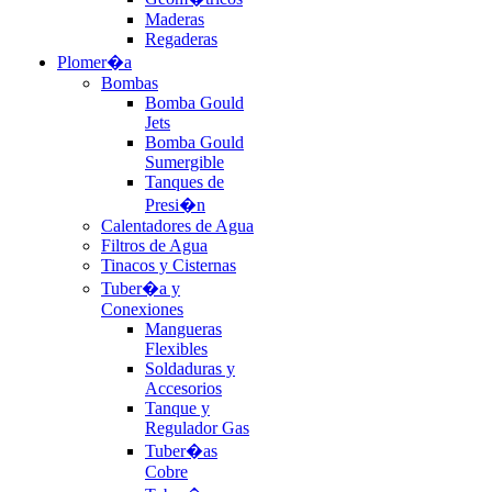
Maderas
Regaderas
Plomer�a
Bombas
Bomba Gould
Jets
Bomba Gould
Sumergible
Tanques de
Presi�n
Calentadores de Agua
Filtros de Agua
Tinacos y Cisternas
Tuber�a y
Conexiones
Mangueras
Flexibles
Soldaduras y
Accesorios
Tanque y
Regulador Gas
Tuber�as
Cobre