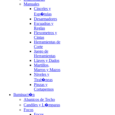
Manuales
Cinceles y
Esp�tulas
Desarmadores
Escuadras y
Reglas
Flexometros y
Cintas
Herramientas de
Corte
Juego de
Herramientas
Llaves y Dados
Martillos,
Marros y Mazos
Niveles y
Tiral�neas
Pinzas y
Cortapernos
Iluminaci�n
Abanicos de Techo
Candiles y L�mparas
Focos
Focos