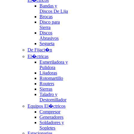
El�ctricos
Bandas y
Discos De Lija
Brocas
Disco para
Sierra
Discos
Abrasivos
Segueta
De Fijaci�n
El�ctricas
Esmeriladora y
Pulidora
Lijadoras
Rotomartillo
Routers
Sierras
Taladro y
Destornillador
Equipos El�ctricos
Compresor
Generadores
Soldadores y
Sopletes
Estacionarias