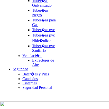
Tuber�as
Galvanizado
Tuber�as
Negro
Tuber�as para
Gas
Tuber�as pvc
Tuber�as pvc
Hidr�ulico
Tuber�as pvc
Sanitario
Ventilaci�n
Extractores de
Aire
Seguridad
Bater�as y Pilas
Candados
Linternas
Seguridad Personal