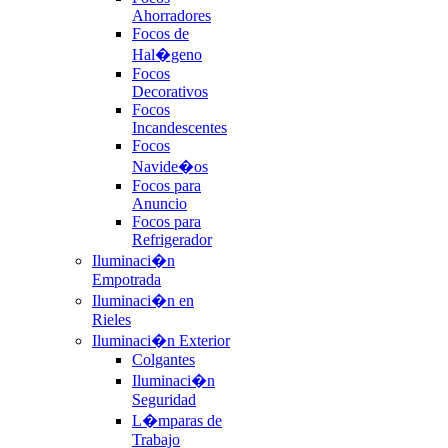
Ahorradores
Focos de
Hal�geno
Focos
Decorativos
Focos
Incandescentes
Focos
Navide�os
Focos para
Anuncio
Focos para
Refrigerador
Iluminaci�n
Empotrada
Iluminaci�n en
Rieles
Iluminaci�n Exterior
Colgantes
Iluminaci�n
Seguridad
L�mparas de
Trabajo