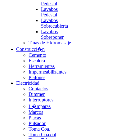
Pedestal
Lavabos
Pedestal
Lavabos
Sobrecubierta
Lavabos
Sobreponer
Tinas de Hidromasaje
Construcci�n
Cemento
Escalera
Herramientas
Impermeabilizantes
Plafones
Electricidad
Contactos
Dimmer
Interruptores
L�mparas
Marcos
Placas
Pulsador
Toma Coa.
Toma Coaxial