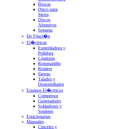
Brocas
Disco para
Sierra
Discos
Abrasivos
Segueta
De Fijaci�n
El�ctricas
Esmeriladora y
Pulidora
Lijadoras
Rotomartillo
Routers
Sierras
Taladro y
Destornillador
Equipos El�ctricos
Compresor
Generadores
Soldadores y
Sopletes
Estacionarias
Manuales
Cinceles y