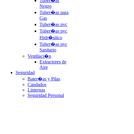
Tuber�as
Negro
Tuber�as para
Gas
Tuber�as pvc
Tuber�as pvc
Hidr�ulico
Tuber�as pvc
Sanitario
Ventilaci�n
Extractores de
Aire
Seguridad
Bater�as y Pilas
Candados
Linternas
Seguridad Personal