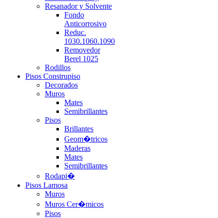
Resanador y Solvente
Fondo
Anticorrosivo
Reduc.
1030.1060.1090
Removedor
Berel 1025
Rodillos
Pisos Construpiso
Decorados
Muros
Mates
Semibrillantes
Pisos
Brillantes
Geom�tricos
Maderas
Mates
Semibrillantes
Rodapi�
Pisos Lamosa
Muros
Muros Cer�micos
Pisos