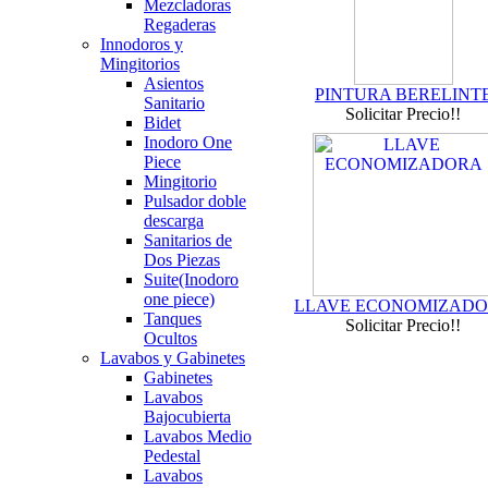
Mezcladoras
Regaderas
Innodoros y
Mingitorios
Asientos
PINTURA BERELINT
Sanitario
Solicitar Precio!!
Bidet
Inodoro One
Piece
Mingitorio
Pulsador doble
descarga
Sanitarios de
Dos Piezas
Suite(Inodoro
one piece)
LLAVE ECONOMIZAD
Tanques
Solicitar Precio!!
Ocultos
Lavabos y Gabinetes
Gabinetes
Lavabos
Bajocubierta
Lavabos Medio
Pedestal
Lavabos