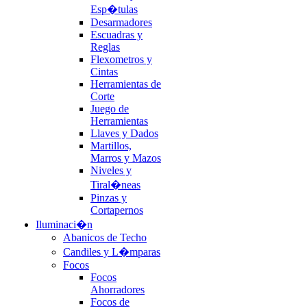
Esp�tulas
Desarmadores
Escuadras y
Reglas
Flexometros y
Cintas
Herramientas de
Corte
Juego de
Herramientas
Llaves y Dados
Martillos,
Marros y Mazos
Niveles y
Tiral�neas
Pinzas y
Cortapernos
Iluminaci�n
Abanicos de Techo
Candiles y L�mparas
Focos
Focos
Ahorradores
Focos de