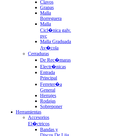
Clavos
Grapas
Malla
Borreguera
Malla
Cicl�nica galv.
pvc
Malla Graduada
Av�cola
Cerraduras
De Rec�maras
Electr�nicas
Entrada
Principal
Ferreter�a
General
Herrajes
Rodajas
Sobreponer
Herramientas
Accesorios
El�ctricos
Bandas y
Discos De Lija