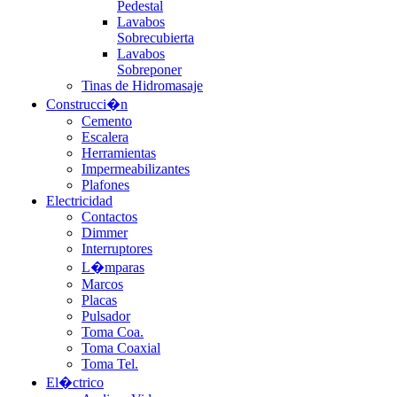
Pedestal
Lavabos
Sobrecubierta
Lavabos
Sobreponer
Tinas de Hidromasaje
Construcci�n
Cemento
Escalera
Herramientas
Impermeabilizantes
Plafones
Electricidad
Contactos
Dimmer
Interruptores
L�mparas
Marcos
Placas
Pulsador
Toma Coa.
Toma Coaxial
Toma Tel.
El�ctrico