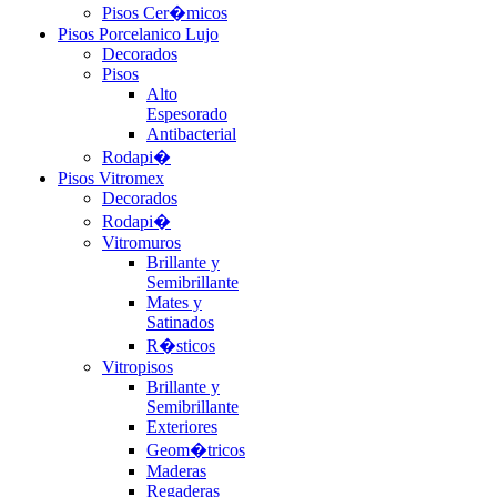
Pisos Cer�micos
Pisos Porcelanico Lujo
Decorados
Pisos
Alto
Espesorado
Antibacterial
Rodapi�
Pisos Vitromex
Decorados
Rodapi�
Vitromuros
Brillante y
Semibrillante
Mates y
Satinados
R�sticos
Vitropisos
Brillante y
Semibrillante
Exteriores
Geom�tricos
Maderas
Regaderas