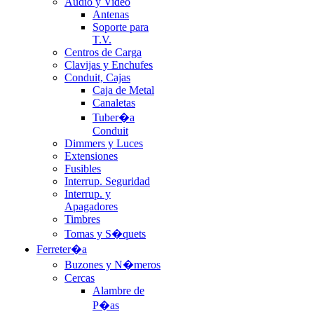
Audio y Video
Antenas
Soporte para
T.V.
Centros de Carga
Clavijas y Enchufes
Conduit, Cajas
Caja de Metal
Canaletas
Tuber�a
Conduit
Dimmers y Luces
Extensiones
Fusibles
Interrup. Seguridad
Interrup. y
Apagadores
Timbres
Tomas y S�quets
Ferreter�a
Buzones y N�meros
Cercas
Alambre de
P�as