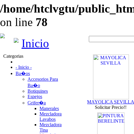
/home/htclvgtu/public_html
on line
78
Inicio
Categorias
- Inicio -
Ba�os
Accesorios Para
Ba�o
Botiquines
Espejos
MAYOLICA SEVILL
Grifer�a
Solicitar Precio!!
Manerales
Mezcladora
Lavabos
Mezcladora
Tina