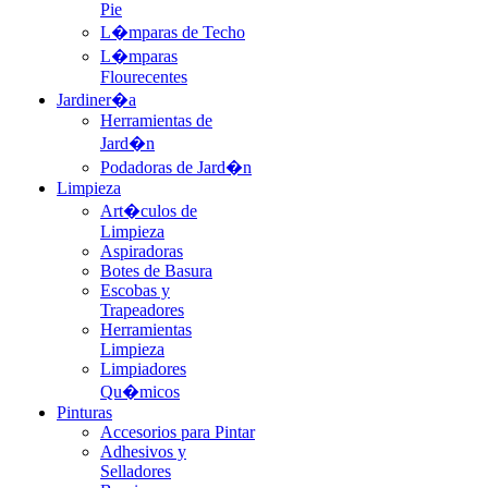
Pie
L�mparas de Techo
L�mparas
Flourecentes
Jardiner�a
Herramientas de
Jard�n
Podadoras de Jard�n
Limpieza
Art�culos de
Limpieza
Aspiradoras
Botes de Basura
Escobas y
Trapeadores
Herramientas
Limpieza
Limpiadores
Qu�micos
Pinturas
Accesorios para Pintar
Adhesivos y
Selladores