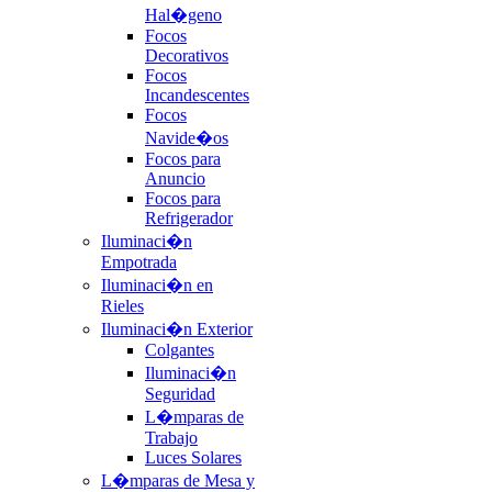
Hal�geno
Focos
Decorativos
Focos
Incandescentes
Focos
Navide�os
Focos para
Anuncio
Focos para
Refrigerador
Iluminaci�n
Empotrada
Iluminaci�n en
Rieles
Iluminaci�n Exterior
Colgantes
Iluminaci�n
Seguridad
L�mparas de
Trabajo
Luces Solares
L�mparas de Mesa y