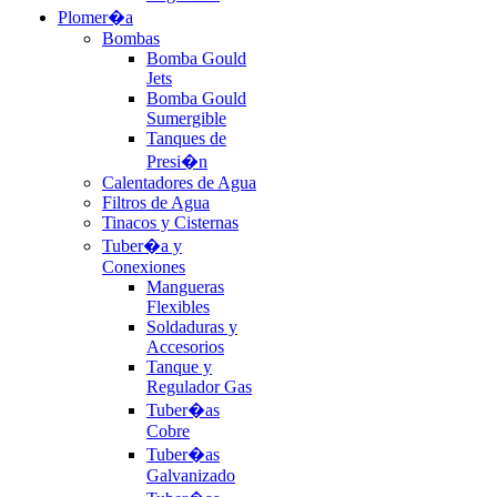
Plomer�a
Bombas
Bomba Gould
Jets
Bomba Gould
Sumergible
Tanques de
Presi�n
Calentadores de Agua
Filtros de Agua
Tinacos y Cisternas
Tuber�a y
Conexiones
Mangueras
Flexibles
Soldaduras y
Accesorios
Tanque y
Regulador Gas
Tuber�as
Cobre
Tuber�as
Galvanizado