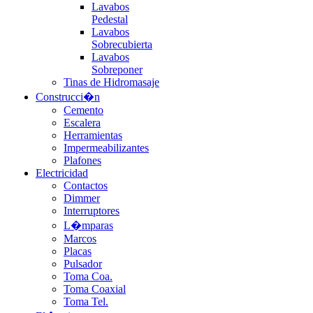
Lavabos
Pedestal
Lavabos
Sobrecubierta
Lavabos
Sobreponer
Tinas de Hidromasaje
Construcci�n
Cemento
Escalera
Herramientas
Impermeabilizantes
Plafones
Electricidad
Contactos
Dimmer
Interruptores
L�mparas
Marcos
Placas
Pulsador
Toma Coa.
Toma Coaxial
Toma Tel.