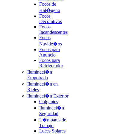
Focos de
Hal�geno
Focos
Decorativos
Focos
Incandescentes
Focos
Navide�os
Focos para
Anuncio
Focos para
Refrigerador
Iluminaci�n
Empotrada
Iluminaci�n en
Rieles
Iluminaci�n Exterior
Colgantes
Iluminaci�n
Seguridad
L�mparas de
Trabajo
Luces Solares