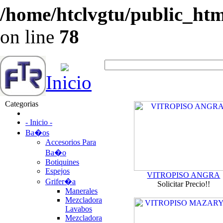
/home/htclvgtu/public_html
on line
78
Inicio
Categorias
- Inicio -
Ba�os
Accesorios Para
Ba�o
Botiquines
Espejos
VITROPISO ANGRA
Grifer�a
Solicitar Precio!!
Manerales
Mezcladora
Lavabos
Mezcladora