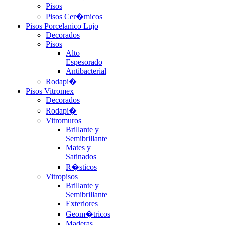
Pisos
Pisos Cer�micos
Pisos Porcelanico Lujo
Decorados
Pisos
Alto
Espesorado
Antibacterial
Rodapi�
Pisos Vitromex
Decorados
Rodapi�
Vitromuros
Brillante y
Semibrillante
Mates y
Satinados
R�sticos
Vitropisos
Brillante y
Semibrillante
Exteriores
Geom�tricos
Maderas