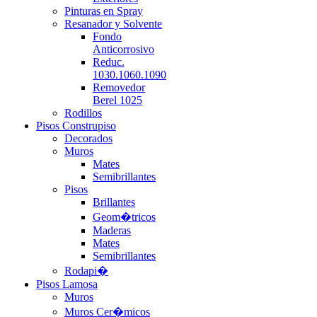
Pinturas en Spray
Resanador y Solvente
Fondo
Anticorrosivo
Reduc.
1030.1060.1090
Removedor
Berel 1025
Rodillos
Pisos Construpiso
Decorados
Muros
Mates
Semibrillantes
Pisos
Brillantes
Geom�tricos
Maderas
Mates
Semibrillantes
Rodapi�
Pisos Lamosa
Muros
Muros Cer�micos