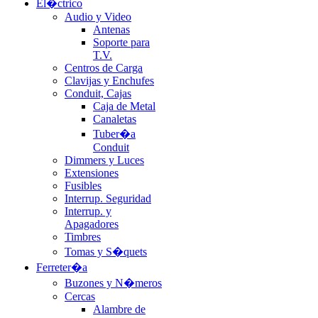
El�ctrico
Audio y Video
Antenas
Soporte para
T.V.
Centros de Carga
Clavijas y Enchufes
Conduit, Cajas
Caja de Metal
Canaletas
Tuber�a
Conduit
Dimmers y Luces
Extensiones
Fusibles
Interrup. Seguridad
Interrup. y
Apagadores
Timbres
Tomas y S�quets
Ferreter�a
Buzones y N�meros
Cercas
Alambre de