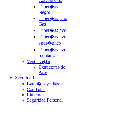
Galvanizado
Tuber�as
Negro
Tuber�as para
Gas
Tuber�as pvc
Tuber�as pvc
Hidr�ulico
Tuber�as pvc
Sanitario
Ventilaci�n
Extractores de
Aire
Seguridad
Bater�as y Pilas
Candados
Linternas
Seguridad Personal