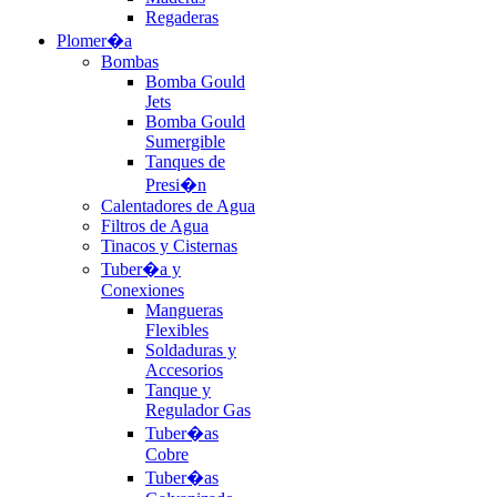
Regaderas
Plomer�a
Bombas
Bomba Gould
Jets
Bomba Gould
Sumergible
Tanques de
Presi�n
Calentadores de Agua
Filtros de Agua
Tinacos y Cisternas
Tuber�a y
Conexiones
Mangueras
Flexibles
Soldaduras y
Accesorios
Tanque y
Regulador Gas
Tuber�as
Cobre
Tuber�as