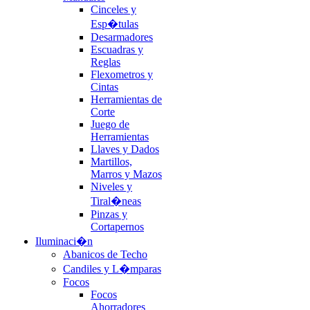
Cinceles y
Esp�tulas
Desarmadores
Escuadras y
Reglas
Flexometros y
Cintas
Herramientas de
Corte
Juego de
Herramientas
Llaves y Dados
Martillos,
Marros y Mazos
Niveles y
Tiral�neas
Pinzas y
Cortapernos
Iluminaci�n
Abanicos de Techo
Candiles y L�mparas
Focos
Focos
Ahorradores