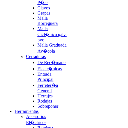
P�as
Clavos
Grapas
Malla
Borreguera
Malla
Cicl�nica galv.
pvc
Malla Graduada
Av�cola
Cerraduras
De Rec�maras
Electr�nicas
Entrada
Principal
Ferreter�a
General
Herrajes
Rodajas
Sobreponer
Herramientas
Accesorios
El�ctricos
Bandas y