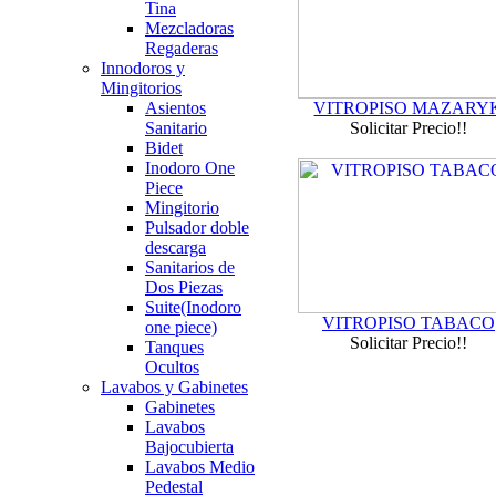
Tina
Mezcladoras
Regaderas
Innodoros y
Mingitorios
Asientos
VITROPISO MAZARY
Sanitario
Solicitar Precio!!
Bidet
Inodoro One
Piece
Mingitorio
Pulsador doble
descarga
Sanitarios de
Dos Piezas
Suite(Inodoro
VITROPISO TABACO
one piece)
Solicitar Precio!!
Tanques
Ocultos
Lavabos y Gabinetes
Gabinetes
Lavabos
Bajocubierta
Lavabos Medio
Pedestal