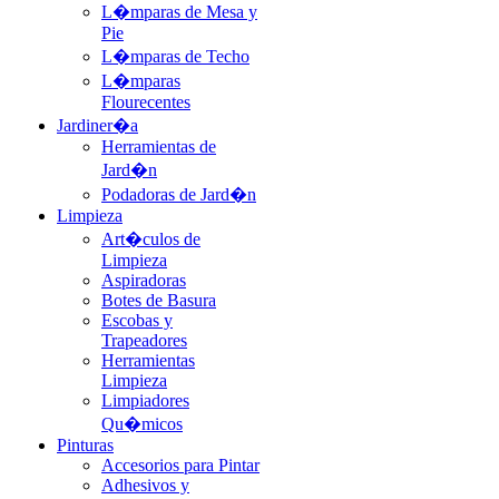
L�mparas de Mesa y
Pie
L�mparas de Techo
L�mparas
Flourecentes
Jardiner�a
Herramientas de
Jard�n
Podadoras de Jard�n
Limpieza
Art�culos de
Limpieza
Aspiradoras
Botes de Basura
Escobas y
Trapeadores
Herramientas
Limpieza
Limpiadores
Qu�micos
Pinturas
Accesorios para Pintar
Adhesivos y