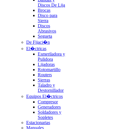
Discos De Lija
Brocas
Disco para
Sierra
Discos
Abrasivos
Segueta
De Fijaci�n
El�ctricas
Esmeriladora y
Pulidora
Lijadoras
Rotomartillo
Routers
Sierras
Taladro y
Destornillador
Equipos El�ctricos
Compresor
Generadores
Soldadores y
Sopletes
Estacionarias
Manuales