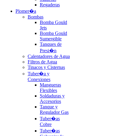
Regaderas
Plomer�a
Bombas
Bomba Gould
Jets
Bomba Gould
Sumergible
Tanques de
Presi�n
Calentadores de Agua
Filtros de Agua
Tinacos y Cisternas
Tuber�a y
Conexiones
Mangueras
Flexibles
Soldaduras y
Accesorios
Tanque y
Regulador Gas
Tuber�as
Cobre
Tuber�as