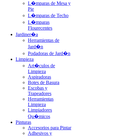
L�mparas de Mesa y
Pie
L�mparas de Techo
L�mparas
Flourecentes
Jardiner�a
Herramientas de
Jard�n
Podadoras de Jard�n
Limpieza
Art�culos de
Limpieza
Aspiradoras
Botes de Basura
Escobas y
Trapeadores
Herramientas
Limpieza
Limpiadores
Qu�micos
Pinturas
Accesorios para Pintar
Adhesivos y