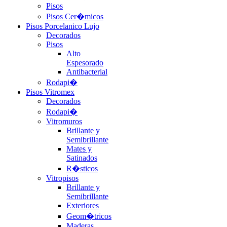
Pisos
Pisos Cer�micos
Pisos Porcelanico Lujo
Decorados
Pisos
Alto
Espesorado
Antibacterial
Rodapi�
Pisos Vitromex
Decorados
Rodapi�
Vitromuros
Brillante y
Semibrillante
Mates y
Satinados
R�sticos
Vitropisos
Brillante y
Semibrillante
Exteriores
Geom�tricos
Maderas