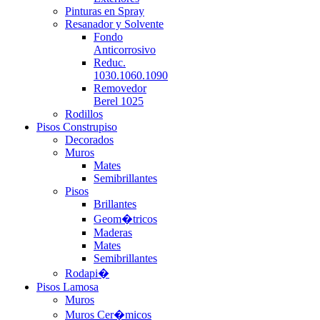
Pinturas en Spray
Resanador y Solvente
Fondo
Anticorrosivo
Reduc.
1030.1060.1090
Removedor
Berel 1025
Rodillos
Pisos Construpiso
Decorados
Muros
Mates
Semibrillantes
Pisos
Brillantes
Geom�tricos
Maderas
Mates
Semibrillantes
Rodapi�
Pisos Lamosa
Muros
Muros Cer�micos