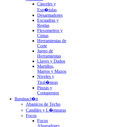
Cinceles y
Esp�tulas
Desarmadores
Escuadras y
Reglas
Flexometros y
Cintas
Herramientas de
Corte
Juego de
Herramientas
Llaves y Dados
Martillos,
Marros y Mazos
Niveles y
Tiral�neas
Pinzas y
Cortapernos
Iluminaci�n
Abanicos de Techo
Candiles y L�mparas
Focos
Focos
Ahorradores