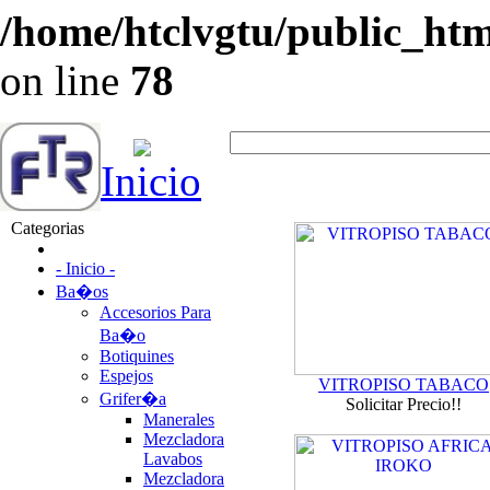
/home/htclvgtu/public_html
on line
78
Inicio
Categorias
- Inicio -
Ba�os
Accesorios Para
Ba�o
Botiquines
Espejos
VITROPISO TABACO
Grifer�a
Solicitar Precio!!
Manerales
Mezcladora
Lavabos
Mezcladora