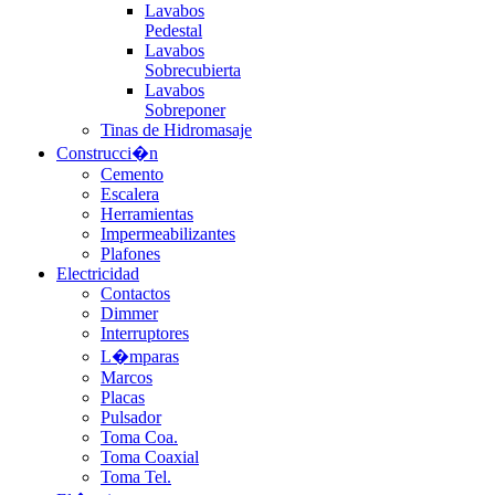
Lavabos
Pedestal
Lavabos
Sobrecubierta
Lavabos
Sobreponer
Tinas de Hidromasaje
Construcci�n
Cemento
Escalera
Herramientas
Impermeabilizantes
Plafones
Electricidad
Contactos
Dimmer
Interruptores
L�mparas
Marcos
Placas
Pulsador
Toma Coa.
Toma Coaxial
Toma Tel.