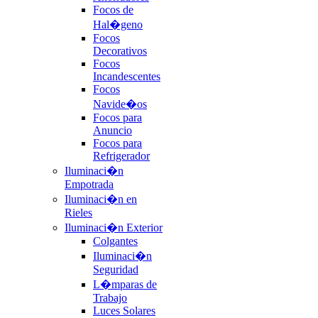
Focos de
Hal�geno
Focos
Decorativos
Focos
Incandescentes
Focos
Navide�os
Focos para
Anuncio
Focos para
Refrigerador
Iluminaci�n
Empotrada
Iluminaci�n en
Rieles
Iluminaci�n Exterior
Colgantes
Iluminaci�n
Seguridad
L�mparas de
Trabajo
Luces Solares