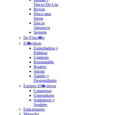
Discos De Lija
Brocas
Disco para
Sierra
Discos
Abrasivos
Segueta
De Fijaci�n
El�ctricas
Esmeriladora y
Pulidora
Lijadoras
Rotomartillo
Routers
Sierras
Taladro y
Destornillador
Equipos El�ctricos
Compresor
Generadores
Soldadores y
Sopletes
Estacionarias
Manuales