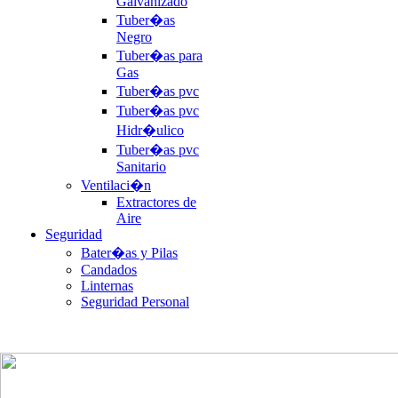
Galvanizado
Tuber�as
Negro
Tuber�as para
Gas
Tuber�as pvc
Tuber�as pvc
Hidr�ulico
Tuber�as pvc
Sanitario
Ventilaci�n
Extractores de
Aire
Seguridad
Bater�as y Pilas
Candados
Linternas
Seguridad Personal