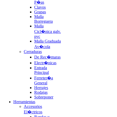
P�as
Clavos
Grapas
Malla
Borreguera
Malla
Cicl�nica galv.
pvc
Malla Graduada
Av�cola
Cerraduras
De Rec�maras
Electr�nicas
Entrada
Principal
Ferreter�a
General
Herrajes
Rodajas
Sobreponer
Herramientas
Accesorios
El�ctricos
Bandas y