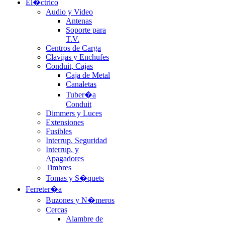
El�ctrico
Audio y Video
Antenas
Soporte para
T.V.
Centros de Carga
Clavijas y Enchufes
Conduit, Cajas
Caja de Metal
Canaletas
Tuber�a
Conduit
Dimmers y Luces
Extensiones
Fusibles
Interrup. Seguridad
Interrup. y
Apagadores
Timbres
Tomas y S�quets
Ferreter�a
Buzones y N�meros
Cercas
Alambre de