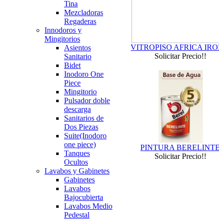
Tina
Mezcladoras
Regaderas
Innodoros y
Mingitorios
VITROPISO AFRICA IR
Asientos
Solicitar Precio!!
Sanitario
Bidet
Inodoro One
Piece
Mingitorio
Pulsador doble
descarga
Sanitarios de
Dos Piezas
Suite(Inodoro
one piece)
PINTURA BERELINT
Tanques
Solicitar Precio!!
Ocultos
Lavabos y Gabinetes
Gabinetes
Lavabos
Bajocubierta
Lavabos Medio
Pedestal