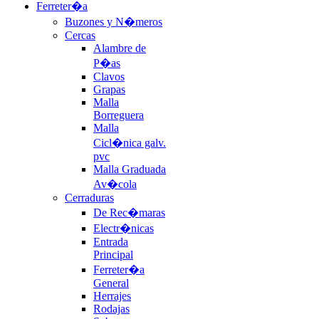
Ferreter�a
Buzones y N�meros
Cercas
Alambre de
P�as
Clavos
Grapas
Malla
Borreguera
Malla
Cicl�nica galv.
pvc
Malla Graduada
Av�cola
Cerraduras
De Rec�maras
Electr�nicas
Entrada
Principal
Ferreter�a
General
Herrajes
Rodajas