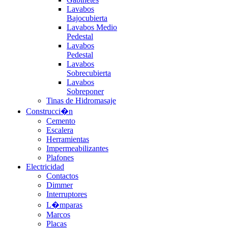
Lavabos
Bajocubierta
Lavabos Medio
Pedestal
Lavabos
Pedestal
Lavabos
Sobrecubierta
Lavabos
Sobreponer
Tinas de Hidromasaje
Construcci�n
Cemento
Escalera
Herramientas
Impermeabilizantes
Plafones
Electricidad
Contactos
Dimmer
Interruptores
L�mparas
Marcos
Placas