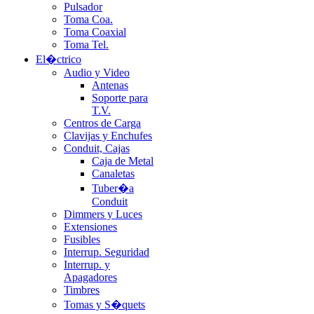
Pulsador
Toma Coa.
Toma Coaxial
Toma Tel.
El�ctrico
Audio y Video
Antenas
Soporte para
T.V.
Centros de Carga
Clavijas y Enchufes
Conduit, Cajas
Caja de Metal
Canaletas
Tuber�a
Conduit
Dimmers y Luces
Extensiones
Fusibles
Interrup. Seguridad
Interrup. y
Apagadores
Timbres
Tomas y S�quets