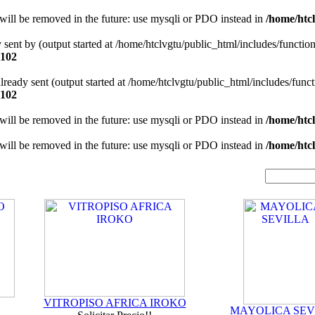
will be removed in the future: use mysqli or PDO instead in
/home/htcl
y sent by (output started at /home/htclvgtu/public_html/includes/functio
102
 already sent (output started at /home/htclvgtu/public_html/includes/func
102
will be removed in the future: use mysqli or PDO instead in
/home/htcl
will be removed in the future: use mysqli or PDO instead in
/home/htcl
VITROPISO AFRICA IROKO
MAYOLICA SEV