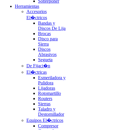
Sobreponer
Herramientas
Accesorios
El�ctricos
Bandas y
Discos De Lija
Brocas
Disco para
Sierra
Discos
Abrasivos
Segueta
De Fijaci�n
El�ctricas
Esmeriladora y
Pulidora
Lijadoras
Rotomartillo
Routers
Sierras
Taladro y
Destornillador
Equipos El�ctricos
Compresor