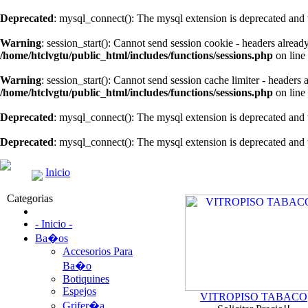
Deprecated
: mysql_connect(): The mysql extension is deprecated and 
Warning
: session_start(): Cannot send session cookie - headers alread
/home/htclvgtu/public_html/includes/functions/sessions.php
on line
Warning
: session_start(): Cannot send session cache limiter - headers
/home/htclvgtu/public_html/includes/functions/sessions.php
on line
Deprecated
: mysql_connect(): The mysql extension is deprecated and 
Deprecated
: mysql_connect(): The mysql extension is deprecated and 
Inicio
Categorias
- Inicio -
Ba�os
Accesorios Para
Ba�o
Botiquines
Espejos
VITROPISO TABACO
Grifer�a