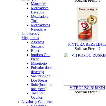
Solicitar Precio!!
Manerales
Mezcladora
Lavabos
Mezcladora
Tina
Mezcladoras
Regaderas
Innodoros y
Mingitorios
Asientos
PINTURA BERELINT
Sanitario
Solicitar Precio!!
Bidet
Inodoro One
Piece
Mingitorio
Pulsador doble
descarga
Sanitarios de
Dos Piezas
Suite(Inodoro
VITROPISO RUSKIN
one piece)
Solicitar Precio!!
Tanques
Ocultos
Lavabos y Gabinetes
Gabinetes