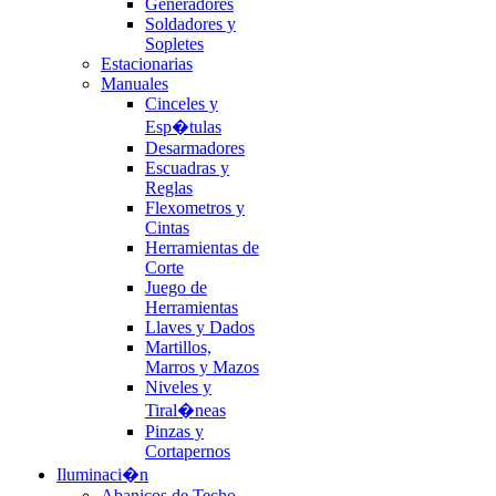
Generadores
Soldadores y
Sopletes
Estacionarias
Manuales
Cinceles y
Esp�tulas
Desarmadores
Escuadras y
Reglas
Flexometros y
Cintas
Herramientas de
Corte
Juego de
Herramientas
Llaves y Dados
Martillos,
Marros y Mazos
Niveles y
Tiral�neas
Pinzas y
Cortapernos
Iluminaci�n
Abanicos de Techo