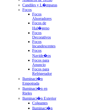
Candiles y L�mparas
Focos
Focos
Ahorradores
Focos de
Hal�geno
Focos
Decorativos
Focos
Incandescentes
Focos
Navide�os
Focos para
Anuncio
Focos para
Refrigerador
Iluminaci�n
Empotrada
Iluminaci�n en
Rieles
Iluminaci�n Exterior
Colgantes
Iluminaci�n