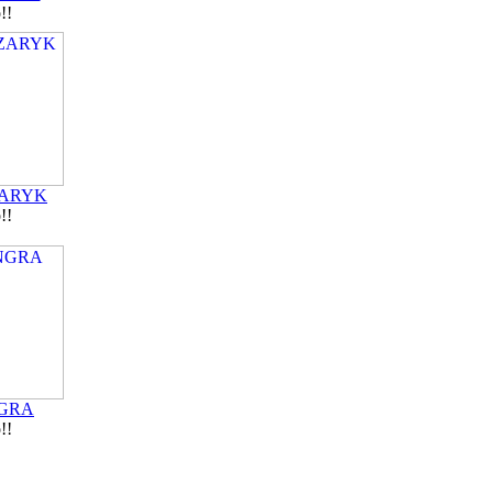
!!
ZARYK
!!
NGRA
!!