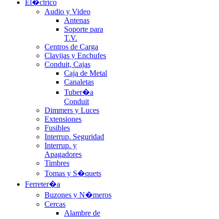
El�ctrico
Audio y Video
Antenas
Soporte para
T.V.
Centros de Carga
Clavijas y Enchufes
Conduit, Cajas
Caja de Metal
Canaletas
Tuber�a
Conduit
Dimmers y Luces
Extensiones
Fusibles
Interrup. Seguridad
Interrup. y
Apagadores
Timbres
Tomas y S�quets
Ferreter�a
Buzones y N�meros
Cercas
Alambre de