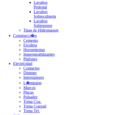
Lavabos
Pedestal
Lavabos
Sobrecubierta
Lavabos
Sobreponer
Tinas de Hidromasaje
Construcci�n
Cemento
Escalera
Herramientas
Impermeabilizantes
Plafones
Electricidad
Contactos
Dimmer
Interruptores
L�mparas
Marcos
Placas
Pulsador
Toma Coa.
Toma Coaxial
Toma Tel.