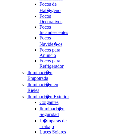
Focos de
Hal�geno
Focos
Decorativos
Focos
Incandescentes
Focos
Navide�os
Focos para
Anuncio
Focos para
Refrigerador
Iluminaci�n
Empotrada
Iluminaci�n en
Rieles
Iluminaci�n Exterior
Colgantes
Iluminaci�n
Seguridad
L�mparas de
Trabajo
Luces Solares