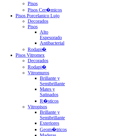
Pisos
Pisos Cer�micos
Pisos Porcelanico Lujo
Decorados
Pisos
Alto
Espesorado
Antibacterial
Rodapi�
Pisos Vitromex
Decorados
Rodapi�
Vitromuros
Brillante y
Semibrillante
Mates y
Satinados
R�sticos
Vitropisos
Brillante y
Semibrillante
Exteriores
Geom�tricos
Maderas