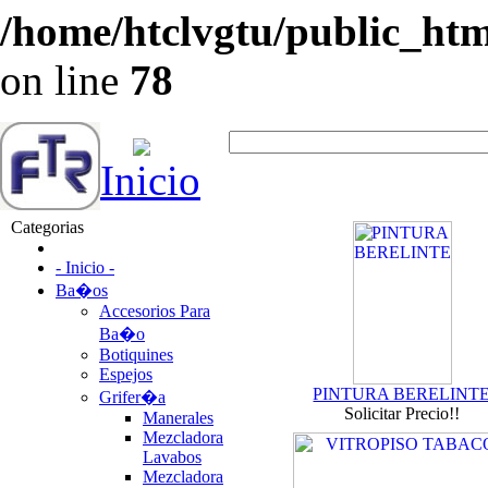
/home/htclvgtu/public_html
on line
78
Inicio
Categorias
- Inicio -
Ba�os
Accesorios Para
Ba�o
Botiquines
Espejos
PINTURA BERELINT
Grifer�a
Solicitar Precio!!
Manerales
Mezcladora
Lavabos
Mezcladora