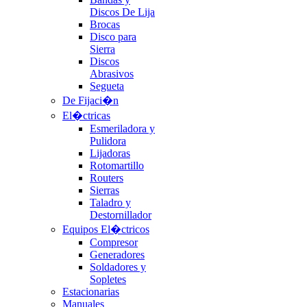
Discos De Lija
Brocas
Disco para
Sierra
Discos
Abrasivos
Segueta
De Fijaci�n
El�ctricas
Esmeriladora y
Pulidora
Lijadoras
Rotomartillo
Routers
Sierras
Taladro y
Destornillador
Equipos El�ctricos
Compresor
Generadores
Soldadores y
Sopletes
Estacionarias
Manuales