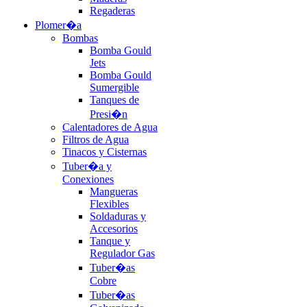
Regaderas
Plomer�a
Bombas
Bomba Gould
Jets
Bomba Gould
Sumergible
Tanques de
Presi�n
Calentadores de Agua
Filtros de Agua
Tinacos y Cisternas
Tuber�a y
Conexiones
Mangueras
Flexibles
Soldaduras y
Accesorios
Tanque y
Regulador Gas
Tuber�as
Cobre
Tuber�as