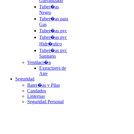
Galvanizado
Tuber�as
Negro
Tuber�as para
Gas
Tuber�as pvc
Tuber�as pvc
Hidr�ulico
Tuber�as pvc
Sanitario
Ventilaci�n
Extractores de
Aire
Seguridad
Bater�as y Pilas
Candados
Linternas
Seguridad Personal