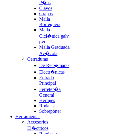
P�as
Clavos
Grapas
Malla
Borreguera
Malla
Cicl�nica galv.
pvc
Malla Graduada
Av�cola
Cerraduras
De Rec�maras
Electr�nicas
Entrada
Principal
Ferreter�a
General
Herrajes
Rodajas
Sobreponer
Herramientas
Accesorios
El�ctricos
Bandas y