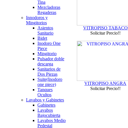
Tina
Mezcladoras
Regaderas
Innodoros y
Mingitorios
Asientos
VITROPISO TABACO
Sanitario
Solicitar Precio!!
Bidet
Inodoro One
Piece
Mingitorio
Pulsador doble
descarga
Sanitarios de
Dos Piezas
Suite(Inodoro
VITROPISO ANGRA
one piece)
Solicitar Precio!!
Tanques
Ocultos
Lavabos y Gabinetes
Gabinetes
Lavabos
Bajocubierta
Lavabos Medio
Pedestal