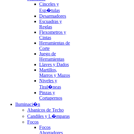
Cinceles y
Esp�tulas
Desarmadores
Escuadras y
Reglas
Flexometros y
Cintas
Herramientas de
Corte
Juego de
Herramientas
Llaves y Dados
Martillos,
Marros y Mazos
Niveles y
Tiral�neas
Pinzas y
Cortapernos
Iluminaci�n
Abanicos de Techo
Candiles y L�mparas
Focos
Focos
Ahorradores