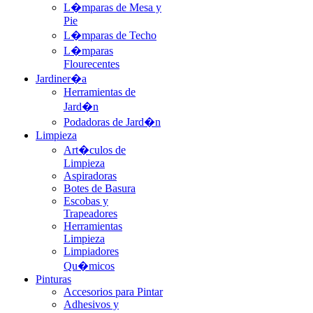
L�mparas de Mesa y
Pie
L�mparas de Techo
L�mparas
Flourecentes
Jardiner�a
Herramientas de
Jard�n
Podadoras de Jard�n
Limpieza
Art�culos de
Limpieza
Aspiradoras
Botes de Basura
Escobas y
Trapeadores
Herramientas
Limpieza
Limpiadores
Qu�micos
Pinturas
Accesorios para Pintar
Adhesivos y