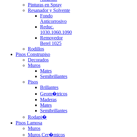
Pinturas en Spray
Resanador y Solvente
Fondo
Anticorrosivo
Reduc.
1030.1060.1090
Removedor
Berel 1025
Rodillos
Pisos Construpiso
Decorados
Muros
Mates
Semibrillantes
Pisos
Brillantes
Geom�tricos
Maderas
Mates
Semibrillantes
Rodapi�
Pisos Lamosa
Muros
Muros Cer�micos