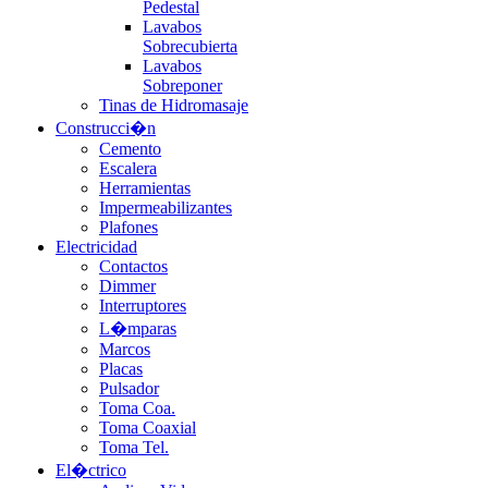
Pedestal
Lavabos
Sobrecubierta
Lavabos
Sobreponer
Tinas de Hidromasaje
Construcci�n
Cemento
Escalera
Herramientas
Impermeabilizantes
Plafones
Electricidad
Contactos
Dimmer
Interruptores
L�mparas
Marcos
Placas
Pulsador
Toma Coa.
Toma Coaxial
Toma Tel.
El�ctrico