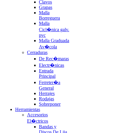
Clavos
Grapas
Malla
Borreguera
Malla
Cicl�nica galv.
pvc
Malla Graduada
Av�cola
Cerraduras
De Rec�maras
Electr�nicas
Entrada
Principal
Ferreter�a
General
Herrajes
Rodajas
Sobreponer
Herramientas
Accesorios
El�ctricos
Bandas y
Discos De Lija