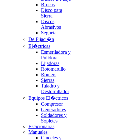
Brocas
Disco para
Sierra
Discos
Abrasivos
Segueta
De Fijaci�n
El�ctricas
Esmeriladora y
Pulidora
Lijadoras
Rotomartillo
Routers
Sierras
Taladro y
Destornillador
Equipos El�ctricos
Compresor
Generadores
Soldadores y
Sopletes
Estacionarias
Manuales
Cinceles y