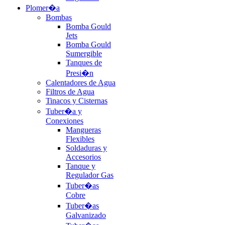
Plomer�a
Bombas
Bomba Gould
Jets
Bomba Gould
Sumergible
Tanques de
Presi�n
Calentadores de Agua
Filtros de Agua
Tinacos y Cisternas
Tuber�a y
Conexiones
Mangueras
Flexibles
Soldaduras y
Accesorios
Tanque y
Regulador Gas
Tuber�as
Cobre
Tuber�as
Galvanizado