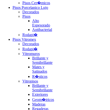
Pisos Cer�micos
Pisos Porcelanico Lujo
Decorados
Pisos
Alto
Espesorado
Antibacterial
Rodapi�
Pisos Vitromex
Decorados
Rodapi�
Vitromuros
Brillante y
Semibrillante
Mates y
Satinados
R�sticos
Vitropisos
Brillante y
Semibrillante
Exteriores
Geom�tricos
Maderas
Regaderas