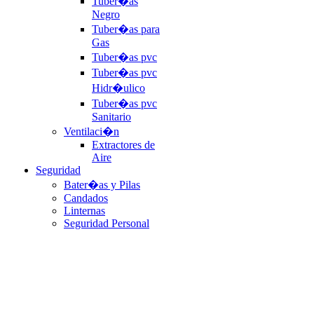
Tuber�as
Negro
Tuber�as para
Gas
Tuber�as pvc
Tuber�as pvc
Hidr�ulico
Tuber�as pvc
Sanitario
Ventilaci�n
Extractores de
Aire
Seguridad
Bater�as y Pilas
Candados
Linternas
Seguridad Personal