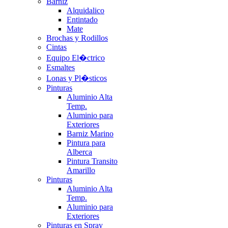
Barniz
Alquidalico
Entintado
Mate
Brochas y Rodillos
Cintas
Equipo El�ctrico
Esmaltes
Lonas y Pl�sticos
Pinturas
Aluminio Alta
Temp.
Aluminio para
Exteriores
Barniz Marino
Pintura para
Alberca
Pintura Transito
Amarillo
Pinturas
Aluminio Alta
Temp.
Aluminio para
Exteriores
Pinturas en Spray