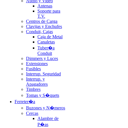
Audio y Video
Antenas
Soporte para
T.V.
Centros de Carga
Clavijas y Enchufes
Conduit, Cajas
Caja de Metal
Canaletas
Tuber�a
Conduit
Dimmers y Luces
Extensiones
Fusibles
Interrup. Seguridad
Interrup. y
Apagadores
Timbres
Tomas y S�quets
Ferreter�a
Buzones y N�meros
Cercas
Alambre de
P�as