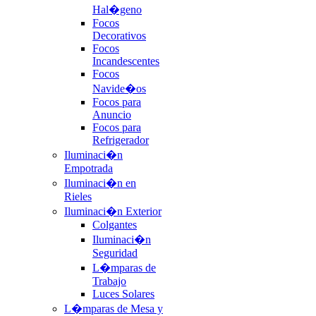
Hal�geno
Focos
Decorativos
Focos
Incandescentes
Focos
Navide�os
Focos para
Anuncio
Focos para
Refrigerador
Iluminaci�n
Empotrada
Iluminaci�n en
Rieles
Iluminaci�n Exterior
Colgantes
Iluminaci�n
Seguridad
L�mparas de
Trabajo
Luces Solares
L�mparas de Mesa y