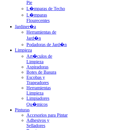
Pie
L�mparas de Techo
L�mparas
Flourecentes
Jardiner�a
Herramientas de
Jard�n
Podadoras de Jard�n
Limpieza
Art�culos de
Limpieza
Aspiradoras
Botes de Basura
Escobas y
Trapeadores
Herramientas
Limpieza
Limpiadores
Qu�micos
Pinturas
Accesorios para Pintar
Adhesivos y
Selladores