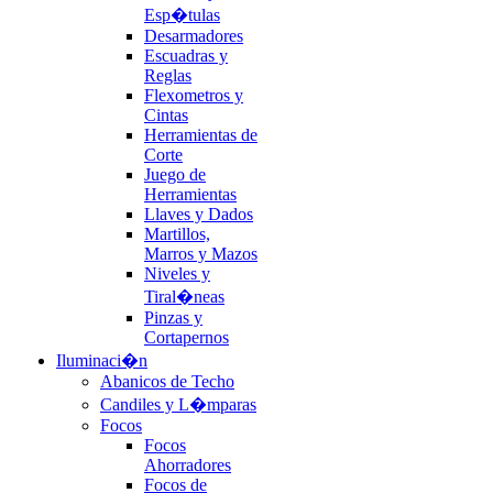
Esp�tulas
Desarmadores
Escuadras y
Reglas
Flexometros y
Cintas
Herramientas de
Corte
Juego de
Herramientas
Llaves y Dados
Martillos,
Marros y Mazos
Niveles y
Tiral�neas
Pinzas y
Cortapernos
Iluminaci�n
Abanicos de Techo
Candiles y L�mparas
Focos
Focos
Ahorradores
Focos de