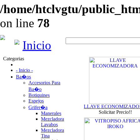
/home/htclvgtu/public_html
on line
78
Inicio
Categorias
- Inicio -
Ba�os
Accesorios Para
Ba�o
Botiquines
Espejos
LLAVE ECONOMIZAD
Grifer�a
Solicitar Precio!!
Manerales
Mezcladora
Lavabos
Mezcladora
Tina