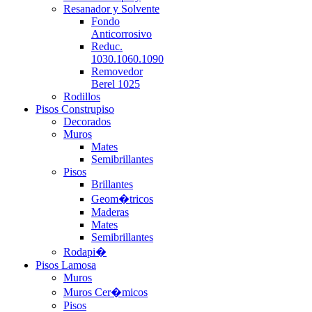
Resanador y Solvente
Fondo
Anticorrosivo
Reduc.
1030.1060.1090
Removedor
Berel 1025
Rodillos
Pisos Construpiso
Decorados
Muros
Mates
Semibrillantes
Pisos
Brillantes
Geom�tricos
Maderas
Mates
Semibrillantes
Rodapi�
Pisos Lamosa
Muros
Muros Cer�micos
Pisos