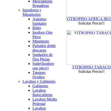
Mezcladoras
Regaderas
Innodoros y
Mingitorios
VITROPISO AFRICA IR
Asientos
Solicitar Precio!!
Sanitario
Bidet
Inodoro One
Piece
Mingitorio
Pulsador doble
descarga
Sanitarios de
Dos Piezas
Suite(Inodoro
VITROPISO TABACO
one piece)
Solicitar Precio!!
Tanques
Ocultos
Lavabos y Gabinetes
Gabinetes
Lavabos
Bajocubierta
Lavabos Medio
Pedestal
Lavabos