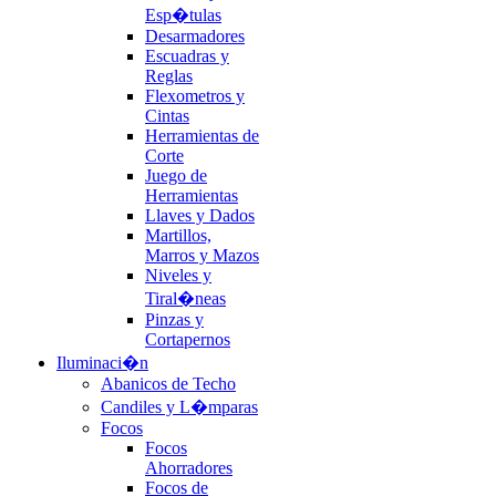
Esp�tulas
Desarmadores
Escuadras y
Reglas
Flexometros y
Cintas
Herramientas de
Corte
Juego de
Herramientas
Llaves y Dados
Martillos,
Marros y Mazos
Niveles y
Tiral�neas
Pinzas y
Cortapernos
Iluminaci�n
Abanicos de Techo
Candiles y L�mparas
Focos
Focos
Ahorradores
Focos de