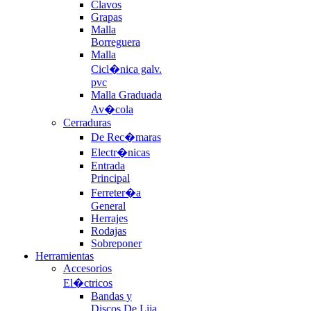
Clavos
Grapas
Malla
Borreguera
Malla
Cicl�nica galv.
pvc
Malla Graduada
Av�cola
Cerraduras
De Rec�maras
Electr�nicas
Entrada
Principal
Ferreter�a
General
Herrajes
Rodajas
Sobreponer
Herramientas
Accesorios
El�ctricos
Bandas y
Discos De Lija