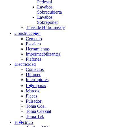
Pedestal
Lavabos
Sobrecubierta
Lavabos
Sobreponer
Tinas de Hidromasaje
Construcci�n
Cemento
Escalera
Herramientas
Impermeabilizantes
Plafones
Electricidad
Contactos
Dimmer
Interruptores
L�mparas
Marcos
Placas
Pulsador
Toma Coa.
Toma Coaxial
Toma Tel.
El�ctrico