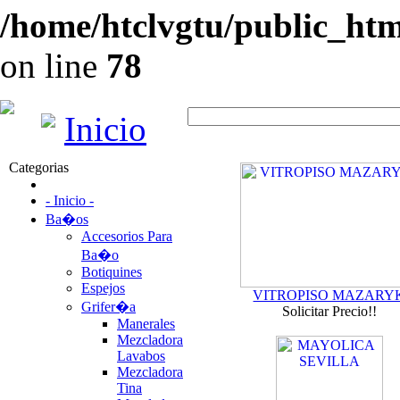
/home/htclvgtu/public_html
on line
78
Inicio
Categorias
- Inicio -
Ba�os
Accesorios Para
Ba�o
Botiquines
Espejos
VITROPISO MAZARY
Grifer�a
Solicitar Precio!!
Manerales
Mezcladora
Lavabos
Mezcladora
Tina