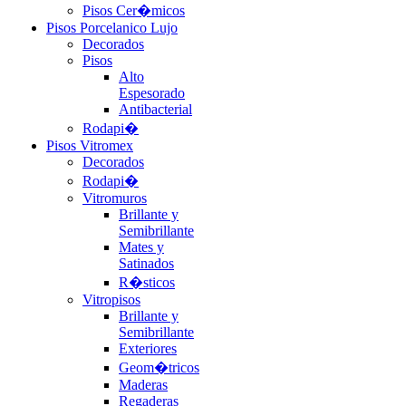
Pisos Cer�micos
Pisos Porcelanico Lujo
Decorados
Pisos
Alto
Espesorado
Antibacterial
Rodapi�
Pisos Vitromex
Decorados
Rodapi�
Vitromuros
Brillante y
Semibrillante
Mates y
Satinados
R�sticos
Vitropisos
Brillante y
Semibrillante
Exteriores
Geom�tricos
Maderas
Regaderas