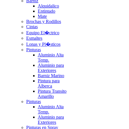
Barniz
Alquidalico
Entintado
Mate
Brochas y Rodillos
Cintas
Equipo El�ctrico
Esmaltes
Lonas y Pl�sticos
Pinturas
Aluminio Alta
Temp.
Aluminio para
Exteriores
Barniz Marino
Pintura para
Alberca
Pintura Transito
Amarillo
Pinturas
Aluminio Alta
Temp.
Aluminio para
Exteriores
Pinturas en Spray