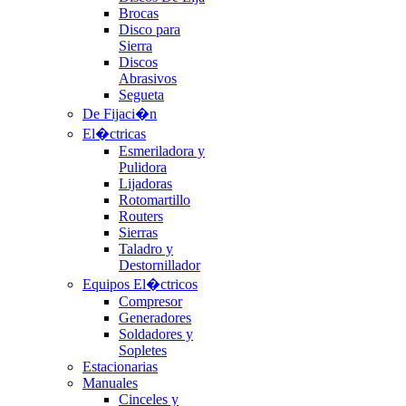
Brocas
Disco para
Sierra
Discos
Abrasivos
Segueta
De Fijaci�n
El�ctricas
Esmeriladora y
Pulidora
Lijadoras
Rotomartillo
Routers
Sierras
Taladro y
Destornillador
Equipos El�ctricos
Compresor
Generadores
Soldadores y
Sopletes
Estacionarias
Manuales
Cinceles y