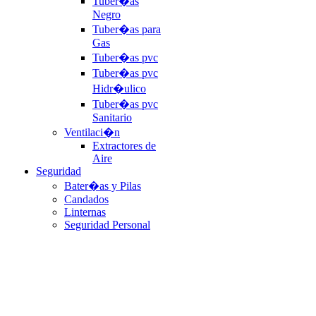
Tuber�as
Negro
Tuber�as para
Gas
Tuber�as pvc
Tuber�as pvc
Hidr�ulico
Tuber�as pvc
Sanitario
Ventilaci�n
Extractores de
Aire
Seguridad
Bater�as y Pilas
Candados
Linternas
Seguridad Personal