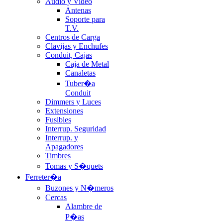
Audio y Video
Antenas
Soporte para
T.V.
Centros de Carga
Clavijas y Enchufes
Conduit, Cajas
Caja de Metal
Canaletas
Tuber�a
Conduit
Dimmers y Luces
Extensiones
Fusibles
Interrup. Seguridad
Interrup. y
Apagadores
Timbres
Tomas y S�quets
Ferreter�a
Buzones y N�meros
Cercas
Alambre de
P�as