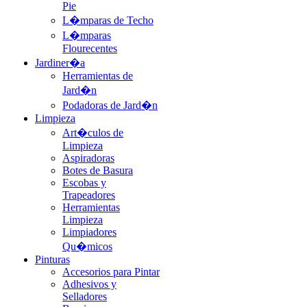
Pie
L�mparas de Techo
L�mparas
Flourecentes
Jardiner�a
Herramientas de
Jard�n
Podadoras de Jard�n
Limpieza
Art�culos de
Limpieza
Aspiradoras
Botes de Basura
Escobas y
Trapeadores
Herramientas
Limpieza
Limpiadores
Qu�micos
Pinturas
Accesorios para Pintar
Adhesivos y
Selladores