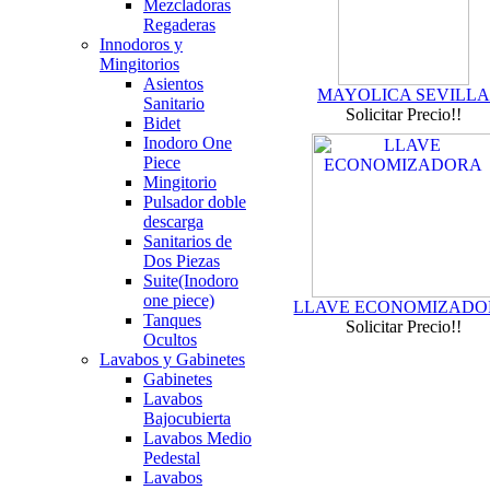
Mezcladoras
Regaderas
Innodoros y
Mingitorios
Asientos
MAYOLICA SEVILLA
Sanitario
Solicitar Precio!!
Bidet
Inodoro One
Piece
Mingitorio
Pulsador doble
descarga
Sanitarios de
Dos Piezas
Suite(Inodoro
one piece)
LLAVE ECONOMIZAD
Tanques
Solicitar Precio!!
Ocultos
Lavabos y Gabinetes
Gabinetes
Lavabos
Bajocubierta
Lavabos Medio
Pedestal
Lavabos