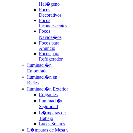
Hal�geno
Focos
Decorativos
Focos
Incandescentes
Focos
Navide�os
Focos para
Anuncio
Focos para
Refrigerador
Iluminaci�n
Empotrada
Iluminaci�n en
Rieles
Iluminaci�n Exterior
Colgantes
Iluminaci�n
Seguridad
L�mparas de
Trabajo
Luces Solares
L�mparas de Mesa y