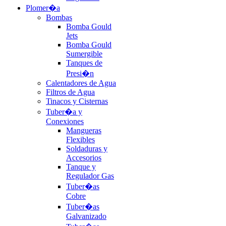
Plomer�a
Bombas
Bomba Gould
Jets
Bomba Gould
Sumergible
Tanques de
Presi�n
Calentadores de Agua
Filtros de Agua
Tinacos y Cisternas
Tuber�a y
Conexiones
Mangueras
Flexibles
Soldaduras y
Accesorios
Tanque y
Regulador Gas
Tuber�as
Cobre
Tuber�as
Galvanizado