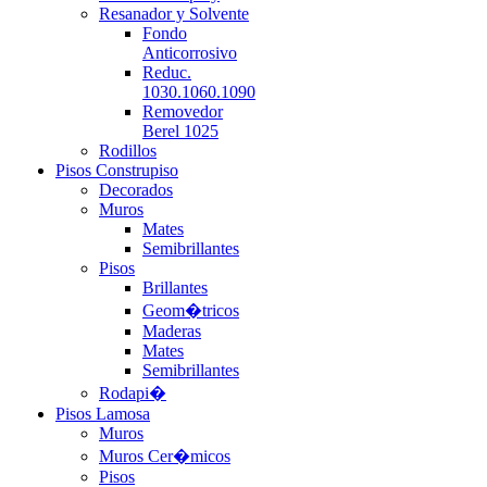
Resanador y Solvente
Fondo
Anticorrosivo
Reduc.
1030.1060.1090
Removedor
Berel 1025
Rodillos
Pisos Construpiso
Decorados
Muros
Mates
Semibrillantes
Pisos
Brillantes
Geom�tricos
Maderas
Mates
Semibrillantes
Rodapi�
Pisos Lamosa
Muros
Muros Cer�micos
Pisos