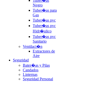
Tuber�as
Negro
Tuber�as para
Gas
Tuber�as pvc
Tuber�as pvc
Hidr�ulico
Tuber�as pvc
Sanitario
Ventilaci�n
Extractores de
Aire
Seguridad
Bater�as y Pilas
Candados
Linternas
Seguridad Personal