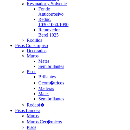
Resanador y Solvente
Fondo
Anticorrosivo
Reduc.
1030.1060.1090
Removedor
Berel 1025
Rodillos
Pisos Construpiso
Decorados
Muros
Mates
Semibrillantes
Pisos
Brillantes
Geom�tricos
Maderas
Mates
Semibrillantes
Rodapi�
Pisos Lamosa
Muros
Muros Cer�micos
Pisos