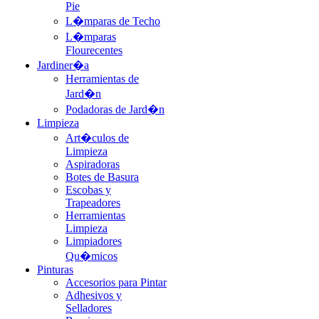
Pie
L�mparas de Techo
L�mparas
Flourecentes
Jardiner�a
Herramientas de
Jard�n
Podadoras de Jard�n
Limpieza
Art�culos de
Limpieza
Aspiradoras
Botes de Basura
Escobas y
Trapeadores
Herramientas
Limpieza
Limpiadores
Qu�micos
Pinturas
Accesorios para Pintar
Adhesivos y
Selladores