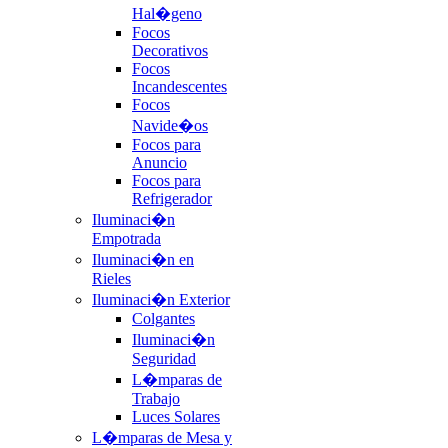
Hal�geno
Focos
Decorativos
Focos
Incandescentes
Focos
Navide�os
Focos para
Anuncio
Focos para
Refrigerador
Iluminaci�n
Empotrada
Iluminaci�n en
Rieles
Iluminaci�n Exterior
Colgantes
Iluminaci�n
Seguridad
L�mparas de
Trabajo
Luces Solares
L�mparas de Mesa y