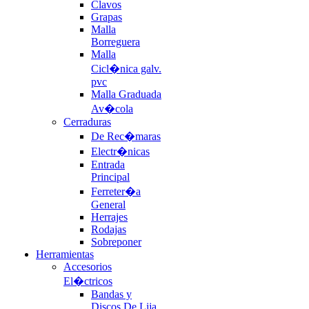
Clavos
Grapas
Malla
Borreguera
Malla
Cicl�nica galv.
pvc
Malla Graduada
Av�cola
Cerraduras
De Rec�maras
Electr�nicas
Entrada
Principal
Ferreter�a
General
Herrajes
Rodajas
Sobreponer
Herramientas
Accesorios
El�ctricos
Bandas y
Discos De Lija