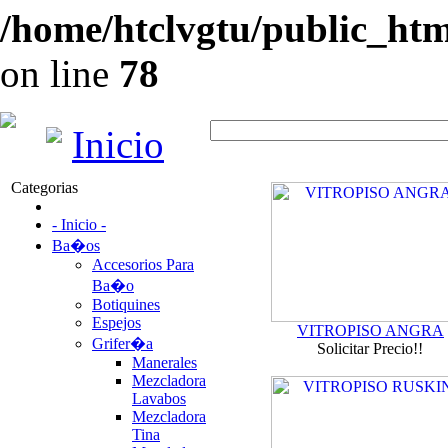
/home/htclvgtu/public_html
on line
78
Inicio
Categorias
- Inicio -
Ba�os
Accesorios Para
Ba�o
Botiquines
Espejos
VITROPISO ANGRA
Grifer�a
Solicitar Precio!!
Manerales
Mezcladora
Lavabos
Mezcladora
Tina