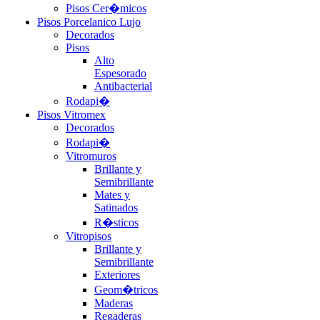
Pisos Cer�micos
Pisos Porcelanico Lujo
Decorados
Pisos
Alto
Espesorado
Antibacterial
Rodapi�
Pisos Vitromex
Decorados
Rodapi�
Vitromuros
Brillante y
Semibrillante
Mates y
Satinados
R�sticos
Vitropisos
Brillante y
Semibrillante
Exteriores
Geom�tricos
Maderas
Regaderas