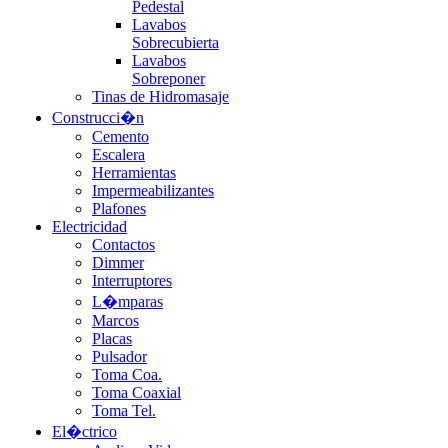
Pedestal
Lavabos
Sobrecubierta
Lavabos
Sobreponer
Tinas de Hidromasaje
Construcci�n
Cemento
Escalera
Herramientas
Impermeabilizantes
Plafones
Electricidad
Contactos
Dimmer
Interruptores
L�mparas
Marcos
Placas
Pulsador
Toma Coa.
Toma Coaxial
Toma Tel.
El�ctrico