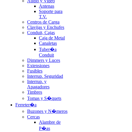
Audio y Video
Antenas
Soporte para
T.V.
Centros de Carga
Clavijas y Enchufes
Conduit, Cajas
Caja de Metal
Canaletas
Tuber�a
Conduit
Dimmers y Luces
Extensiones
Fusibles
Interrup. Seguridad
Interrup. y
Apagadores
Timbres
Tomas y S�quets
Ferreter�a
Buzones y N�meros
Cercas
Alambre de
P�as