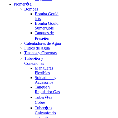
Plomer�a
Bombas
Bomba Gould
Jets
Bomba Gould
Sumergible
Tanques de
Presi�n
Calentadores de Agua
Filtros de Agua
Tinacos y Cisternas
Tuber�a y
Conexiones
Mangueras
Flexibles
Soldaduras y
Accesorios
Tanque y
Regulador Gas
Tuber�as
Cobre
Tuber�as
Galvanizado