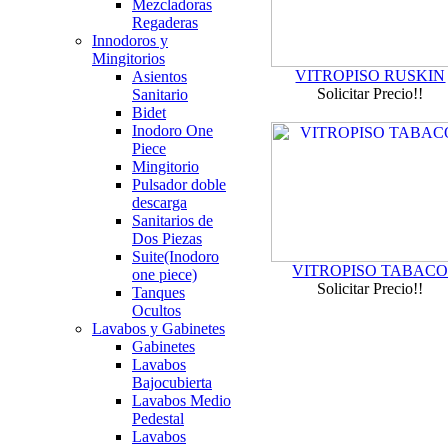
Mezcladoras
Regaderas
Innodoros y
Mingitorios
VITROPISO RUSKIN
Asientos
Solicitar Precio!!
Sanitario
Bidet
Inodoro One
Piece
Mingitorio
Pulsador doble
descarga
Sanitarios de
Dos Piezas
Suite(Inodoro
VITROPISO TABAC
one piece)
Solicitar Precio!!
Tanques
Ocultos
Lavabos y Gabinetes
Gabinetes
Lavabos
Bajocubierta
Lavabos Medio
Pedestal
Lavabos