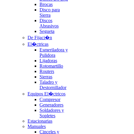
Brocas
Disco para
Sierra
Discos
Abrasivos
Segueta
De Fijaci�n
El�ctricas
Esmeriladora y
Pulidora
Lijadoras
Rotomartillo
Routers
Sierras
Taladro y
Destornillador
Equipos El�ctricos
Compresor
Generadores
Soldadores y
Sopletes
Estacionarias
Manuales
Cinceles y