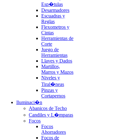
Esp�tulas
Desarmadores
Escuadras y
Reglas
Flexometros y
Cintas
Herramientas de
Corte
Juego de
Herramientas
Llaves y Dados
Martillos,
Marros y Mazos
Niveles y
Tiral�neas
Pinzas y
Cortapernos
Iluminaci�n
Abanicos de Techo
Candiles y L�mparas
Focos
Focos
Ahorradores
Focos de