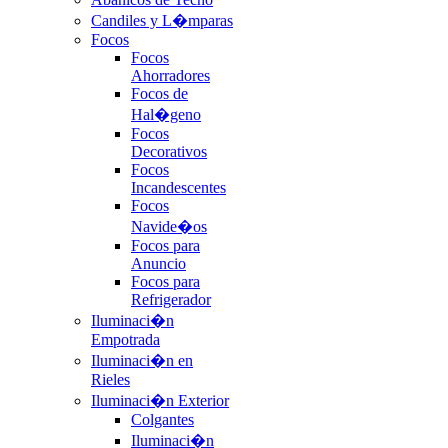
Candiles y L�mparas
Focos
Focos
Ahorradores
Focos de
Hal�geno
Focos
Decorativos
Focos
Incandescentes
Focos
Navide�os
Focos para
Anuncio
Focos para
Refrigerador
Iluminaci�n
Empotrada
Iluminaci�n en
Rieles
Iluminaci�n Exterior
Colgantes
Iluminaci�n