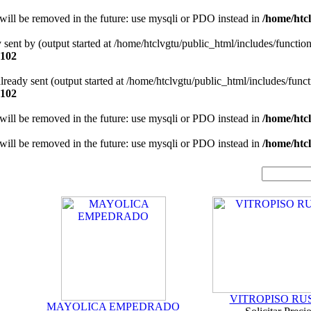
will be removed in the future: use mysqli or PDO instead in
/home/htcl
y sent by (output started at /home/htclvgtu/public_html/includes/functio
102
 already sent (output started at /home/htclvgtu/public_html/includes/func
102
will be removed in the future: use mysqli or PDO instead in
/home/htcl
will be removed in the future: use mysqli or PDO instead in
/home/htcl
VITROPISO RU
MAYOLICA EMPEDRADO