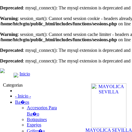
Deprecated
: mysql_connect(): The mysql extension is deprecated and 
Warning
: session_start(): Cannot send session cookie - headers alread
/home/htclvgtu/public_html/includes/functions/sessions.php
on line
Warning
: session_start(): Cannot send session cache limiter - headers
/home/htclvgtu/public_html/includes/functions/sessions.php
on line
Deprecated
: mysql_connect(): The mysql extension is deprecated and 
Deprecated
: mysql_connect(): The mysql extension is deprecated and 
Inicio
Categorias
- Inicio -
Ba�os
Accesorios Para
Ba�o
Botiquines
Espejos
MAYOLICA SEVILLA
Grifer�a