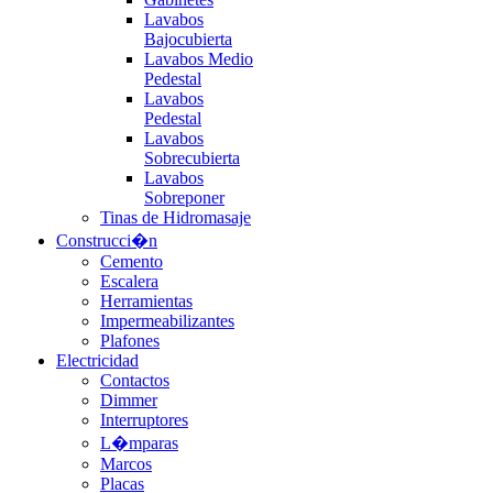
Lavabos
Bajocubierta
Lavabos Medio
Pedestal
Lavabos
Pedestal
Lavabos
Sobrecubierta
Lavabos
Sobreponer
Tinas de Hidromasaje
Construcci�n
Cemento
Escalera
Herramientas
Impermeabilizantes
Plafones
Electricidad
Contactos
Dimmer
Interruptores
L�mparas
Marcos
Placas