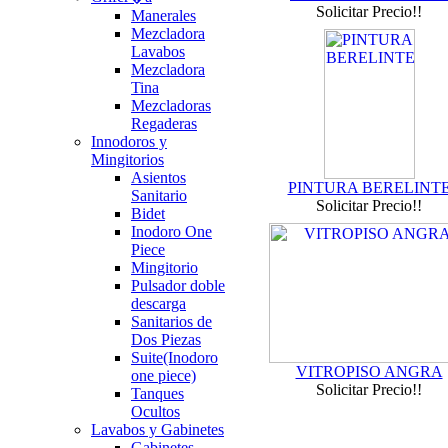
Solicitar Precio!!
Manerales
Mezcladora
Lavabos
Mezcladora
Tina
Mezcladoras
Regaderas
Innodoros y
Mingitorios
Asientos
PINTURA BERELINT
Sanitario
Solicitar Precio!!
Bidet
Inodoro One
Piece
Mingitorio
Pulsador doble
descarga
Sanitarios de
Dos Piezas
Suite(Inodoro
VITROPISO ANGRA
one piece)
Solicitar Precio!!
Tanques
Ocultos
Lavabos y Gabinetes
Gabinetes