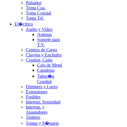
Pulsador
Toma Coa.
Toma Coaxial
Toma Tel.
El�ctrico
Audio y Video
Antenas
Soporte para
T.V.
Centros de Carga
Clavijas y Enchufes
Conduit, Cajas
Caja de Metal
Canaletas
Tuber�a
Conduit
Dimmers y Luces
Extensiones
Fusibles
Interrup. Seguridad
Interrup. y
Apagadores
Timbres
Tomas y S�quets