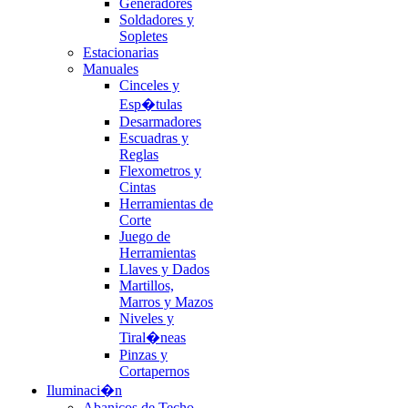
Generadores
Soldadores y
Sopletes
Estacionarias
Manuales
Cinceles y
Esp�tulas
Desarmadores
Escuadras y
Reglas
Flexometros y
Cintas
Herramientas de
Corte
Juego de
Herramientas
Llaves y Dados
Martillos,
Marros y Mazos
Niveles y
Tiral�neas
Pinzas y
Cortapernos
Iluminaci�n
Abanicos de Techo