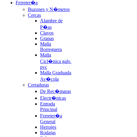
Ferreter�a
Buzones y N�meros
Cercas
Alambre de
P�as
Clavos
Grapas
Malla
Borreguera
Malla
Cicl�nica galv.
pvc
Malla Graduada
Av�cola
Cerraduras
De Rec�maras
Electr�nicas
Entrada
Principal
Ferreter�a
General
Herrajes
Rodajas