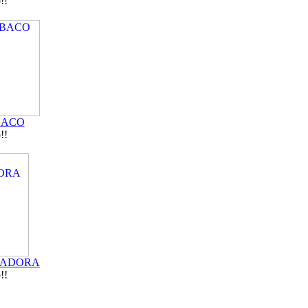
!!
BACO
!!
ZADORA
!!