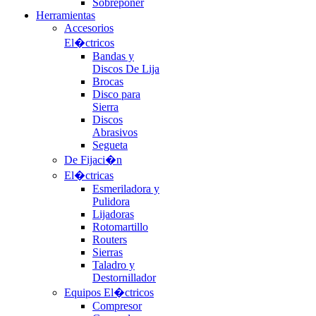
Sobreponer
Herramientas
Accesorios
El�ctricos
Bandas y
Discos De Lija
Brocas
Disco para
Sierra
Discos
Abrasivos
Segueta
De Fijaci�n
El�ctricas
Esmeriladora y
Pulidora
Lijadoras
Rotomartillo
Routers
Sierras
Taladro y
Destornillador
Equipos El�ctricos
Compresor