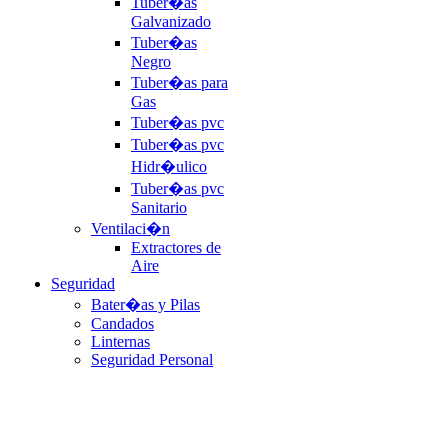
Tuber�as
Galvanizado
Tuber�as
Negro
Tuber�as para
Gas
Tuber�as pvc
Tuber�as pvc
Hidr�ulico
Tuber�as pvc
Sanitario
Ventilaci�n
Extractores de
Aire
Seguridad
Bater�as y Pilas
Candados
Linternas
Seguridad Personal