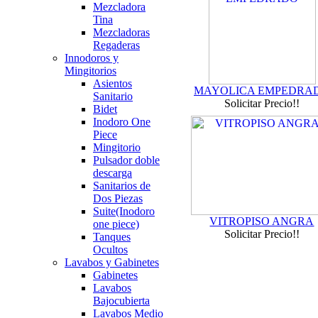
Mezcladora
Tina
Mezcladoras
Regaderas
Innodoros y
Mingitorios
Asientos
MAYOLICA EMPEDRA
Sanitario
Solicitar Precio!!
Bidet
Inodoro One
Piece
Mingitorio
Pulsador doble
descarga
Sanitarios de
Dos Piezas
Suite(Inodoro
VITROPISO ANGRA
one piece)
Solicitar Precio!!
Tanques
Ocultos
Lavabos y Gabinetes
Gabinetes
Lavabos
Bajocubierta
Lavabos Medio