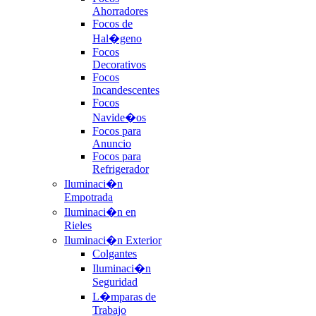
Ahorradores
Focos de
Hal�geno
Focos
Decorativos
Focos
Incandescentes
Focos
Navide�os
Focos para
Anuncio
Focos para
Refrigerador
Iluminaci�n
Empotrada
Iluminaci�n en
Rieles
Iluminaci�n Exterior
Colgantes
Iluminaci�n
Seguridad
L�mparas de
Trabajo