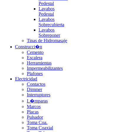
Pedestal
Lavabos
Pedestal
Lavabos
Sobrecubierta
Lavabos
Sobreponer
Tinas de Hidromasaje
Construcci�n
Cemento
Escalera
Herramientas
Impermeabilizantes
Plafones
Electricidad
Contactos
Dimmer
Interruptores
L�mparas
Marcos
Placas
Pulsador
Toma Coa.
Toma Coaxial