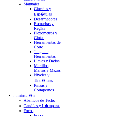
Manuales
Cinceles y
Esp�tulas
Desarmadores
Escuadras y
Reglas
Flexometros y
Cintas
Herramientas de
Corte
Juego de
Herramientas
Llaves y Dados
Martillos,
Marros y Mazos
Niveles y
Tiral�neas
Pinzas y
Cortapernos
Iluminaci�n
Abanicos de Techo
Candiles y L�mparas
Focos
Focos