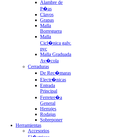
Alambre de
P�as
Clavos
Grapas
Malla
Borreguera
Malla
Cicl�nica galv.
pvc
Malla Graduada
Av�cola
Cerraduras
De Rec�maras
Electr�nicas
Entrada
Principal
Ferreter�a
General
Herrajes
Rodajas
Sobreponer
Herramientas
Accesorios