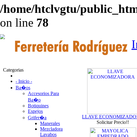
/home/htclvgtu/public_html
on line
78
I
Categorias
- Inicio -
Ba�os
Accesorios Para
Ba�o
Botiquines
Espejos
LLAVE ECONOMIZAD
Grifer�a
Solicitar Precio!!
Manerales
Mezcladora
Lavabos