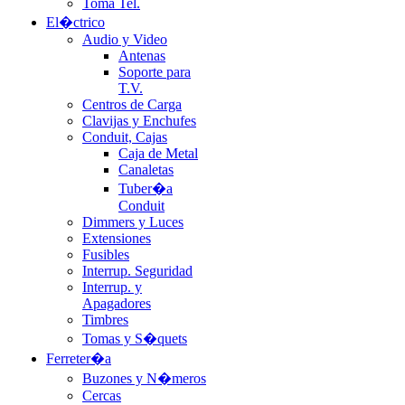
Toma Tel.
El�ctrico
Audio y Video
Antenas
Soporte para
T.V.
Centros de Carga
Clavijas y Enchufes
Conduit, Cajas
Caja de Metal
Canaletas
Tuber�a
Conduit
Dimmers y Luces
Extensiones
Fusibles
Interrup. Seguridad
Interrup. y
Apagadores
Timbres
Tomas y S�quets
Ferreter�a
Buzones y N�meros
Cercas