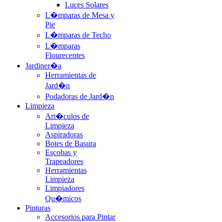
Luces Solares
L�mparas de Mesa y
Pie
L�mparas de Techo
L�mparas
Flourecentes
Jardiner�a
Herramientas de
Jard�n
Podadoras de Jard�n
Limpieza
Art�culos de
Limpieza
Aspiradoras
Botes de Basura
Escobas y
Trapeadores
Herramientas
Limpieza
Limpiadores
Qu�micos
Pinturas
Accesorios para Pintar