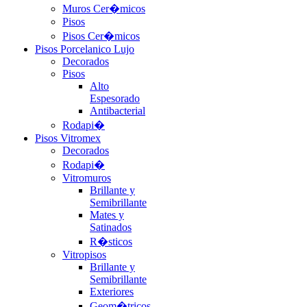
Muros Cer�micos
Pisos
Pisos Cer�micos
Pisos Porcelanico Lujo
Decorados
Pisos
Alto
Espesorado
Antibacterial
Rodapi�
Pisos Vitromex
Decorados
Rodapi�
Vitromuros
Brillante y
Semibrillante
Mates y
Satinados
R�sticos
Vitropisos
Brillante y
Semibrillante
Exteriores
Geom�tricos