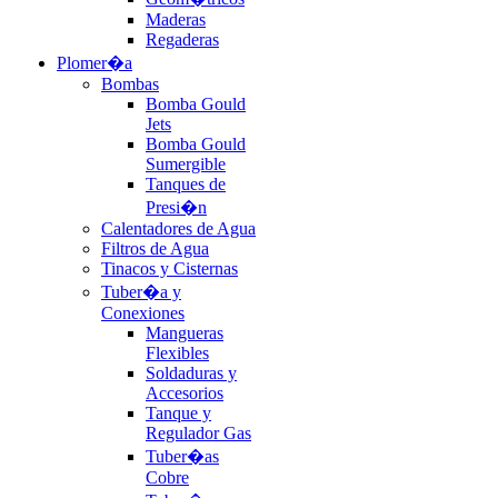
Maderas
Regaderas
Plomer�a
Bombas
Bomba Gould
Jets
Bomba Gould
Sumergible
Tanques de
Presi�n
Calentadores de Agua
Filtros de Agua
Tinacos y Cisternas
Tuber�a y
Conexiones
Mangueras
Flexibles
Soldaduras y
Accesorios
Tanque y
Regulador Gas
Tuber�as
Cobre