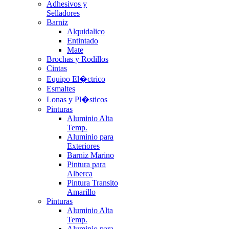
Adhesivos y
Selladores
Barniz
Alquidalico
Entintado
Mate
Brochas y Rodillos
Cintas
Equipo El�ctrico
Esmaltes
Lonas y Pl�sticos
Pinturas
Aluminio Alta
Temp.
Aluminio para
Exteriores
Barniz Marino
Pintura para
Alberca
Pintura Transito
Amarillo
Pinturas
Aluminio Alta
Temp.
Aluminio para