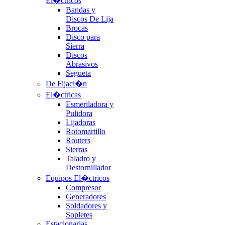
El�ctricos
Bandas y
Discos De Lija
Brocas
Disco para
Sierra
Discos
Abrasivos
Segueta
De Fijaci�n
El�ctricas
Esmeriladora y
Pulidora
Lijadoras
Rotomartillo
Routers
Sierras
Taladro y
Destornillador
Equipos El�ctricos
Compresor
Generadores
Soldadores y
Sopletes
Estacionarias