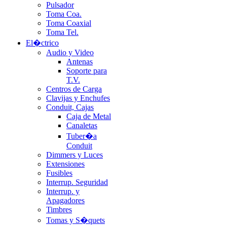
Pulsador
Toma Coa.
Toma Coaxial
Toma Tel.
El�ctrico
Audio y Video
Antenas
Soporte para
T.V.
Centros de Carga
Clavijas y Enchufes
Conduit, Cajas
Caja de Metal
Canaletas
Tuber�a
Conduit
Dimmers y Luces
Extensiones
Fusibles
Interrup. Seguridad
Interrup. y
Apagadores
Timbres
Tomas y S�quets