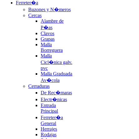
Ferreter�a
Buzones y N�meros
Cercas
Alambre de
P�as
Clavos
Grapas
Malla
Borreguera
Malla
Cicl�nica galv.
pvc
Malla Graduada
Av�cola
Cerraduras
De Rec�maras
Electr�nicas
Entrada
Principal
Ferreter�a
General
Herrajes
Rodajas