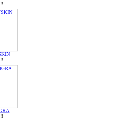
!!
SKIN
!!
NGRA
!!