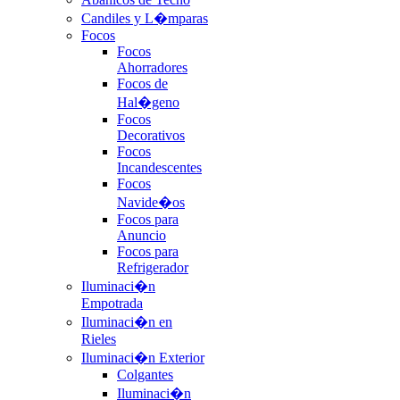
Candiles y L�mparas
Focos
Focos
Ahorradores
Focos de
Hal�geno
Focos
Decorativos
Focos
Incandescentes
Focos
Navide�os
Focos para
Anuncio
Focos para
Refrigerador
Iluminaci�n
Empotrada
Iluminaci�n en
Rieles
Iluminaci�n Exterior
Colgantes
Iluminaci�n