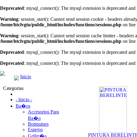
Deprecated
: mysql_connect(): The mysql extension is deprecated and 
Warning
: session_start(): Cannot send session cookie - headers alread
/home/htclvgtu/public_html/includes/functions/sessions.php
on line
Warning
: session_start(): Cannot send session cache limiter - headers
/home/htclvgtu/public_html/includes/functions/sessions.php
on line
Deprecated
: mysql_connect(): The mysql extension is deprecated and 
Deprecated
: mysql_connect(): The mysql extension is deprecated and 
Inicio
Categorias
- Inicio -
Ba�os
Accesorios Para
Ba�o
Botiquines
Espejos
PINTURA BERELINT
Grifer�a