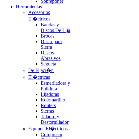
Sobreponer
Herramientas
Accesorios
El�ctricos
Bandas y
Discos De Lija
Brocas
Disco para
Sierra
Discos
Abrasivos
Segueta
De Fijaci�n
El�ctricas
Esmeriladora y
Pulidora
Lijadoras
Rotomartillo
Routers
Sierras
Taladro y
Destornillador
Equipos El�ctricos
Compresor