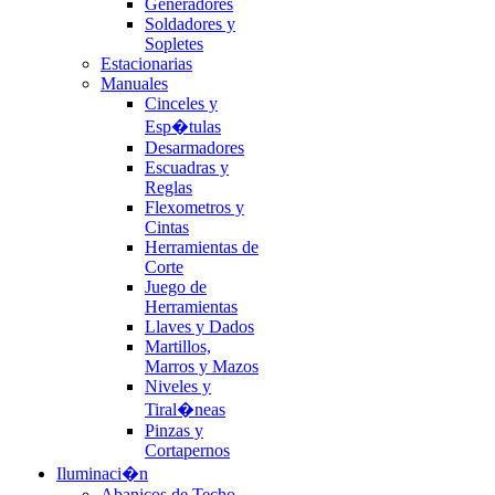
Generadores
Soldadores y
Sopletes
Estacionarias
Manuales
Cinceles y
Esp�tulas
Desarmadores
Escuadras y
Reglas
Flexometros y
Cintas
Herramientas de
Corte
Juego de
Herramientas
Llaves y Dados
Martillos,
Marros y Mazos
Niveles y
Tiral�neas
Pinzas y
Cortapernos
Iluminaci�n
Abanicos de Techo