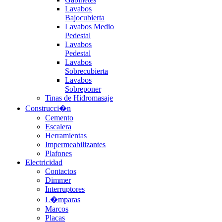
Lavabos
Bajocubierta
Lavabos Medio
Pedestal
Lavabos
Pedestal
Lavabos
Sobrecubierta
Lavabos
Sobreponer
Tinas de Hidromasaje
Construcci�n
Cemento
Escalera
Herramientas
Impermeabilizantes
Plafones
Electricidad
Contactos
Dimmer
Interruptores
L�mparas
Marcos
Placas