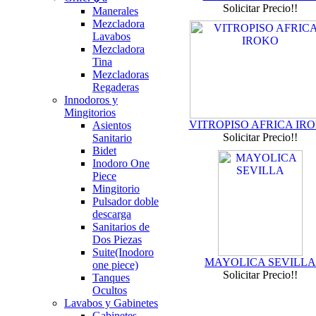
Solicitar Precio!!
Manerales
Mezcladora
Lavabos
Mezcladora
Tina
Mezcladoras
Regaderas
Innodoros y
Mingitorios
VITROPISO AFRICA IR
Asientos
Solicitar Precio!!
Sanitario
Bidet
Inodoro One
Piece
Mingitorio
Pulsador doble
descarga
Sanitarios de
Dos Piezas
Suite(Inodoro
MAYOLICA SEVILLA
one piece)
Solicitar Precio!!
Tanques
Ocultos
Lavabos y Gabinetes
Gabinetes