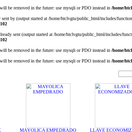
will be removed in the future: use mysqli or PDO instead in
/home/htcl
y sent by (output started at /home/htclvgtu/public_html/includes/functio
102
 already sent (output started at /home/htclvgtu/public_html/includes/func
102
will be removed in the future: use mysqli or PDO instead in
/home/htcl
will be removed in the future: use mysqli or PDO instead in
/home/htcl
E
MAYOLICA EMPEDRADO
LLAVE ECONOMI