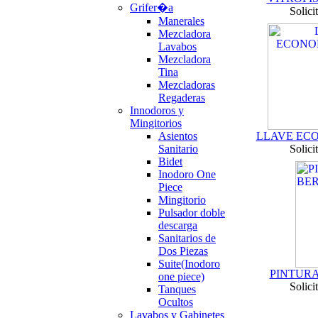
Grifer�a
Solici
Manerales
Mezcladora
Lavabos
Mezcladora
Tina
Mezcladoras
Regaderas
Innodoros y
Mingitorios
Asientos
LLAVE EC
Sanitario
Solici
Bidet
Inodoro One
Piece
Mingitorio
Pulsador doble
descarga
Sanitarios de
Dos Piezas
Suite(Inodoro
PINTURA
one piece)
Solici
Tanques
Ocultos
Lavabos y Gabinetes