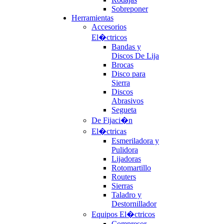
Sobreponer
Herramientas
Accesorios
El�ctricos
Bandas y
Discos De Lija
Brocas
Disco para
Sierra
Discos
Abrasivos
Segueta
De Fijaci�n
El�ctricas
Esmeriladora y
Pulidora
Lijadoras
Rotomartillo
Routers
Sierras
Taladro y
Destornillador
Equipos El�ctricos
Compresor