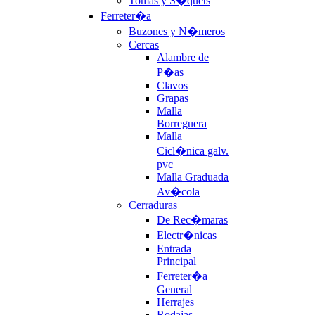
Tomas y S�quets
Ferreter�a
Buzones y N�meros
Cercas
Alambre de
P�as
Clavos
Grapas
Malla
Borreguera
Malla
Cicl�nica galv.
pvc
Malla Graduada
Av�cola
Cerraduras
De Rec�maras
Electr�nicas
Entrada
Principal
Ferreter�a
General
Herrajes
Rodajas