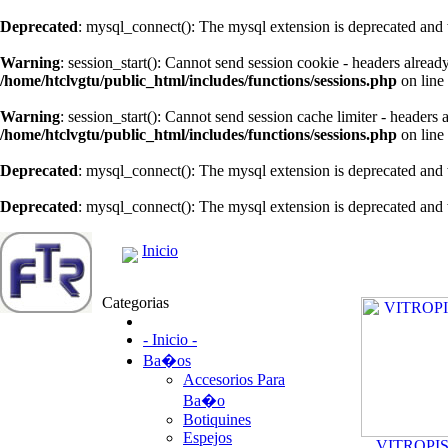
Deprecated
: mysql_connect(): The mysql extension is deprecated and 
Warning
: session_start(): Cannot send session cookie - headers alread
/home/htclvgtu/public_html/includes/functions/sessions.php
on line
Warning
: session_start(): Cannot send session cache limiter - headers
/home/htclvgtu/public_html/includes/functions/sessions.php
on line
Deprecated
: mysql_connect(): The mysql extension is deprecated and 
Deprecated
: mysql_connect(): The mysql extension is deprecated and 
Inicio
Categorias
- Inicio -
Ba�os
Accesorios Para
Ba�o
Botiquines
Espejos
VITROPI