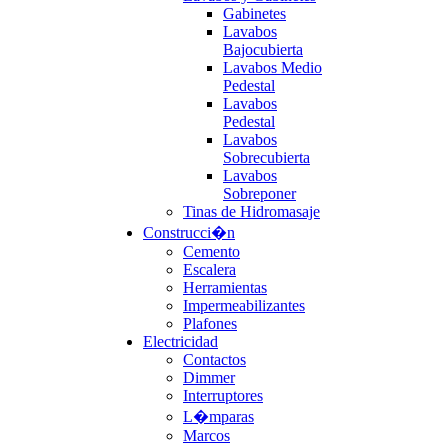
Gabinetes
Lavabos
Bajocubierta
Lavabos Medio
Pedestal
Lavabos
Pedestal
Lavabos
Sobrecubierta
Lavabos
Sobreponer
Tinas de Hidromasaje
Construcci�n
Cemento
Escalera
Herramientas
Impermeabilizantes
Plafones
Electricidad
Contactos
Dimmer
Interruptores
L�mparas
Marcos