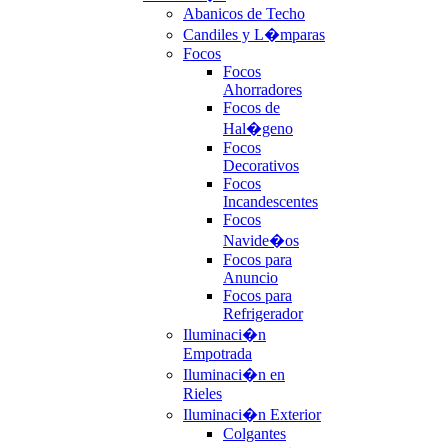
Abanicos de Techo
Candiles y L�mparas
Focos
Focos
Ahorradores
Focos de
Hal�geno
Focos
Decorativos
Focos
Incandescentes
Focos
Navide�os
Focos para
Anuncio
Focos para
Refrigerador
Iluminaci�n
Empotrada
Iluminaci�n en
Rieles
Iluminaci�n Exterior
Colgantes