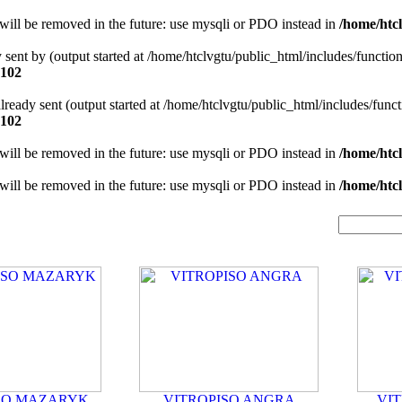
will be removed in the future: use mysqli or PDO instead in
/home/htcl
y sent by (output started at /home/htclvgtu/public_html/includes/functio
102
 already sent (output started at /home/htclvgtu/public_html/includes/func
102
will be removed in the future: use mysqli or PDO instead in
/home/htcl
will be removed in the future: use mysqli or PDO instead in
/home/htcl
SO MAZARYK
VITROPISO ANGRA
VI