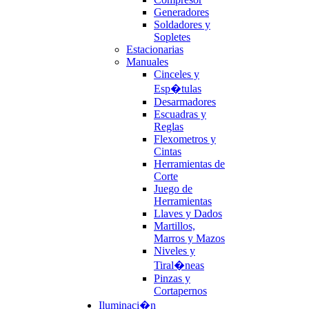
Generadores
Soldadores y
Sopletes
Estacionarias
Manuales
Cinceles y
Esp�tulas
Desarmadores
Escuadras y
Reglas
Flexometros y
Cintas
Herramientas de
Corte
Juego de
Herramientas
Llaves y Dados
Martillos,
Marros y Mazos
Niveles y
Tiral�neas
Pinzas y
Cortapernos
Iluminaci�n