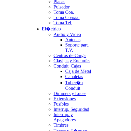
Placas
Pulsador
Toma Coa.
Toma Coaxial
Toma Tel.
El�ctrico
Audio y Video
Antenas
Soporte para
T.V.
Centros de Carga
Clavijas y Enchufes
Conduit, Cajas
Caja de Metal
Canaletas
Tuber�a
Conduit
Dimmers y Luces
Extensiones
Fusibles
Interrup. Seguridad
Interrup. y
Apagadores
Timbres