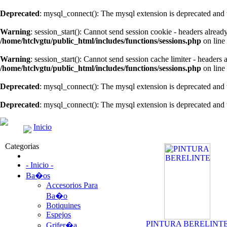
Deprecated
: mysql_connect(): The mysql extension is deprecated and 
Warning
: session_start(): Cannot send session cookie - headers alread
/home/htclvgtu/public_html/includes/functions/sessions.php
on line
Warning
: session_start(): Cannot send session cache limiter - headers
/home/htclvgtu/public_html/includes/functions/sessions.php
on line
Deprecated
: mysql_connect(): The mysql extension is deprecated and 
Deprecated
: mysql_connect(): The mysql extension is deprecated and 
Inicio
Categorias
- Inicio -
Ba�os
Accesorios Para
Ba�o
Botiquines
Espejos
PINTURA BERELINT
Grifer�a