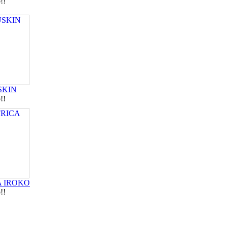
!!
SKIN
!!
A IROKO
!!