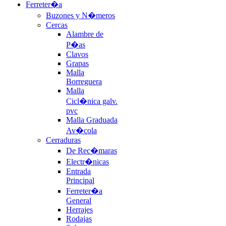
Ferreter�a
Buzones y N�meros
Cercas
Alambre de
P�as
Clavos
Grapas
Malla
Borreguera
Malla
Cicl�nica galv.
pvc
Malla Graduada
Av�cola
Cerraduras
De Rec�maras
Electr�nicas
Entrada
Principal
Ferreter�a
General
Herrajes
Rodajas