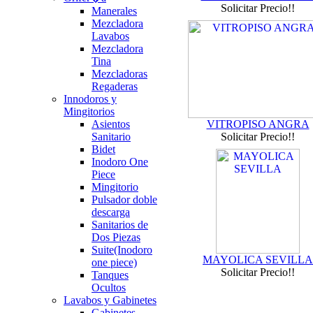
Solicitar Precio!!
Manerales
Mezcladora
Lavabos
Mezcladora
Tina
Mezcladoras
Regaderas
Innodoros y
Mingitorios
Asientos
VITROPISO ANGRA
Sanitario
Solicitar Precio!!
Bidet
Inodoro One
Piece
Mingitorio
Pulsador doble
descarga
Sanitarios de
Dos Piezas
Suite(Inodoro
MAYOLICA SEVILLA
one piece)
Solicitar Precio!!
Tanques
Ocultos
Lavabos y Gabinetes
Gabinetes