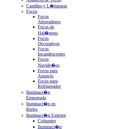
Candiles y L�mparas
Focos
Focos
Ahorradores
Focos de
Hal�geno
Focos
Decorativos
Focos
Incandescentes
Focos
Navide�os
Focos para
Anuncio
Focos para
Refrigerador
Iluminaci�n
Empotrada
Iluminaci�n en
Rieles
Iluminaci�n Exterior
Colgantes
Iluminaci�n