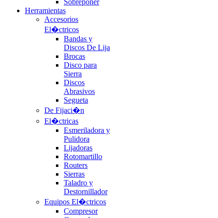
Sobreponer
Herramientas
Accesorios
El�ctricos
Bandas y
Discos De Lija
Brocas
Disco para
Sierra
Discos
Abrasivos
Segueta
De Fijaci�n
El�ctricas
Esmeriladora y
Pulidora
Lijadoras
Rotomartillo
Routers
Sierras
Taladro y
Destornillador
Equipos El�ctricos
Compresor