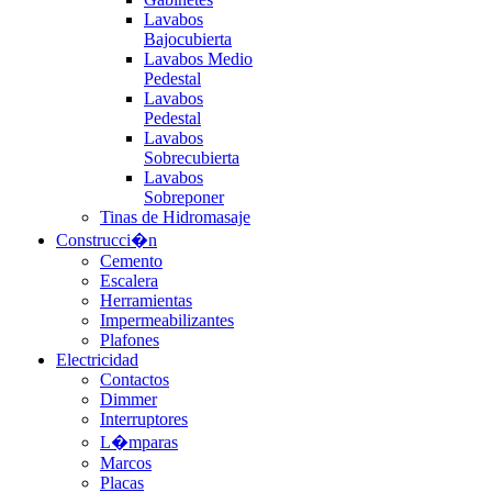
Lavabos
Bajocubierta
Lavabos Medio
Pedestal
Lavabos
Pedestal
Lavabos
Sobrecubierta
Lavabos
Sobreponer
Tinas de Hidromasaje
Construcci�n
Cemento
Escalera
Herramientas
Impermeabilizantes
Plafones
Electricidad
Contactos
Dimmer
Interruptores
L�mparas
Marcos
Placas