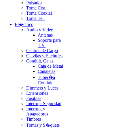
Pulsador
Toma Coa.
Toma Coaxial
Toma Tel.
El�ctrico
Audio y Video
Antenas
Soporte para
T.V.
Centros de Carga
Clavijas y Enchufes
Conduit, Cajas
Caja de Metal
Canaletas
Tuber�a
Conduit
Dimmers y Luces
Extensiones
Fusibles
Interrup. Seguridad
Interrup. y
Apagadores
Timbres
Tomas y S�quets