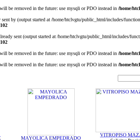
will be removed in the future: use mysqli or PDO instead in
/home/htcl
y sent by (output started at /home/htclvgtu/public_html/includes/functio
102
 already sent (output started at /home/htclvgtu/public_html/includes/func
102
will be removed in the future: use mysqli or PDO instead in
/home/htcl
will be removed in the future: use mysqli or PDO instead in
/home/htcl
VITROPISO MA
E
MAYOLICA EMPEDRADO