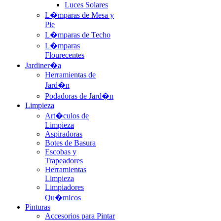
Luces Solares
L�mparas de Mesa y
Pie
L�mparas de Techo
L�mparas
Flourecentes
Jardiner�a
Herramientas de
Jard�n
Podadoras de Jard�n
Limpieza
Art�culos de
Limpieza
Aspiradoras
Botes de Basura
Escobas y
Trapeadores
Herramientas
Limpieza
Limpiadores
Qu�micos
Pinturas
Accesorios para Pintar