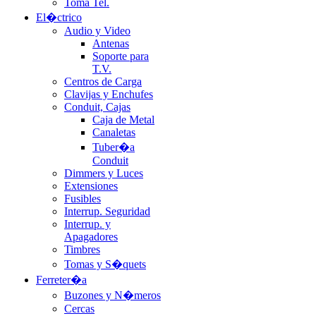
Toma Tel.
El�ctrico
Audio y Video
Antenas
Soporte para
T.V.
Centros de Carga
Clavijas y Enchufes
Conduit, Cajas
Caja de Metal
Canaletas
Tuber�a
Conduit
Dimmers y Luces
Extensiones
Fusibles
Interrup. Seguridad
Interrup. y
Apagadores
Timbres
Tomas y S�quets
Ferreter�a
Buzones y N�meros
Cercas