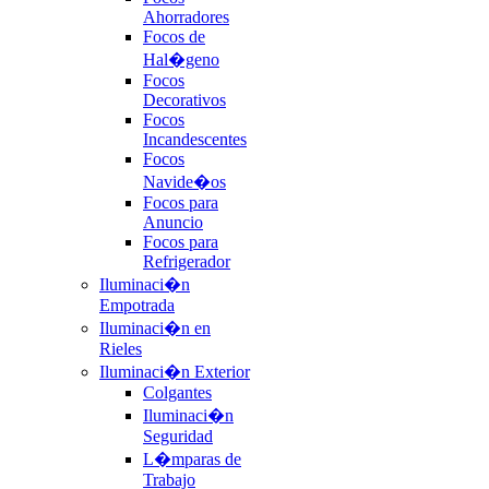
Ahorradores
Focos de
Hal�geno
Focos
Decorativos
Focos
Incandescentes
Focos
Navide�os
Focos para
Anuncio
Focos para
Refrigerador
Iluminaci�n
Empotrada
Iluminaci�n en
Rieles
Iluminaci�n Exterior
Colgantes
Iluminaci�n
Seguridad
L�mparas de
Trabajo