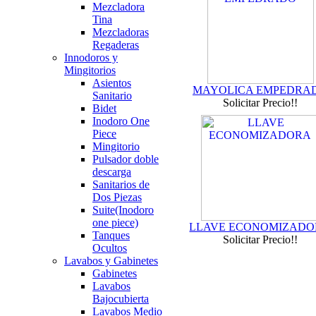
Mezcladora
Tina
Mezcladoras
Regaderas
Innodoros y
Mingitorios
Asientos
MAYOLICA EMPEDRA
Sanitario
Solicitar Precio!!
Bidet
Inodoro One
Piece
Mingitorio
Pulsador doble
descarga
Sanitarios de
Dos Piezas
Suite(Inodoro
one piece)
LLAVE ECONOMIZAD
Tanques
Solicitar Precio!!
Ocultos
Lavabos y Gabinetes
Gabinetes
Lavabos
Bajocubierta
Lavabos Medio