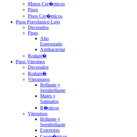
Muros Cer�micos
Pisos
Pisos Cer�micos
Pisos Porcelanico Lujo
Decorados
Pisos
Alto
Espesorado
Antibacterial
Rodapi�
Pisos Vitromex
Decorados
Rodapi�
Vitromuros
Brillante y
Semibrillante
Mates y
Satinados
R�sticos
Vitropisos
Brillante y
Semibrillante
Exteriores
Geom�tricos