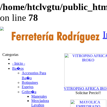
/home/htclvgtu/public_html
on line
78
I
Categorias
- Inicio -
Ba�os
Accesorios Para
Ba�o
Botiquines
Espejos
VITROPISO AFRICA IR
Grifer�a
Solicitar Precio!!
Manerales
Mezcladora
Lavabos