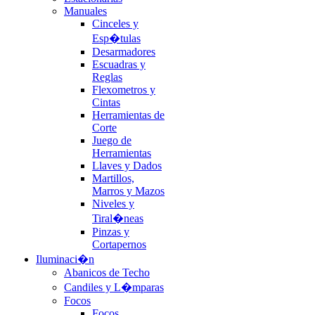
Manuales
Cinceles y
Esp�tulas
Desarmadores
Escuadras y
Reglas
Flexometros y
Cintas
Herramientas de
Corte
Juego de
Herramientas
Llaves y Dados
Martillos,
Marros y Mazos
Niveles y
Tiral�neas
Pinzas y
Cortapernos
Iluminaci�n
Abanicos de Techo
Candiles y L�mparas
Focos
Focos