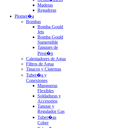
Maderas
Regaderas
Plomer�a
Bombas
Bomba Gould
Jets
Bomba Gould
Sumergible
Tanques de
Presi�n
Calentadores de Agua
Filtros de Agua
Tinacos y Cisternas
Tuber�a y
Conexiones
Mangueras
Flexibles
Soldaduras y
Accesorios
Tanque y
Regulador Gas
Tuber�as
Cobre