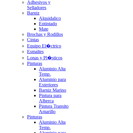
Adhesivos y
Selladores
Barniz
Alquidalico
Entintado
Mate
Brochas y Rodillos
Cintas
Equipo El�ctrico
Esmaltes
Lonas y Pl�sticos
Pinturas
Aluminio Alta
Temp.
Aluminio para
Exteriores
Barniz Marino
Pintura para
Alberca
Pintura Transito
Amarillo
Pinturas
Aluminio Alta
Temp.
Aluminio para