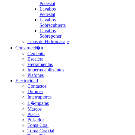
Pedestal
Lavabos
Pedestal
Lavabos
Sobrecubierta
Lavabos
Sobreponer
Tinas de Hidromasaje
Construcci�n
Cemento
Escalera
Herramientas
Impermeabilizantes
Plafones
Electricidad
Contactos
Dimmer
Interruptores
L�mparas
Marcos
Placas
Pulsador
Toma Coa.
Toma Coaxial