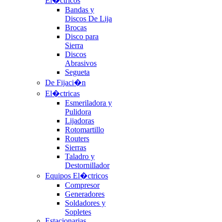
El�ctricos
Bandas y
Discos De Lija
Brocas
Disco para
Sierra
Discos
Abrasivos
Segueta
De Fijaci�n
El�ctricas
Esmeriladora y
Pulidora
Lijadoras
Rotomartillo
Routers
Sierras
Taladro y
Destornillador
Equipos El�ctricos
Compresor
Generadores
Soldadores y
Sopletes
Estacionarias