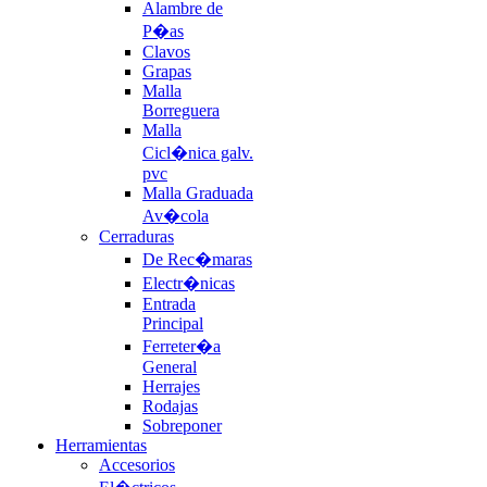
Alambre de
P�as
Clavos
Grapas
Malla
Borreguera
Malla
Cicl�nica galv.
pvc
Malla Graduada
Av�cola
Cerraduras
De Rec�maras
Electr�nicas
Entrada
Principal
Ferreter�a
General
Herrajes
Rodajas
Sobreponer
Herramientas
Accesorios