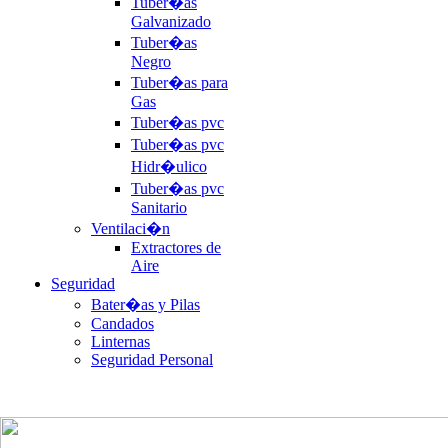
Tuber�as
Galvanizado
Tuber�as
Negro
Tuber�as para
Gas
Tuber�as pvc
Tuber�as pvc
Hidr�ulico
Tuber�as pvc
Sanitario
Ventilaci�n
Extractores de
Aire
Seguridad
Bater�as y Pilas
Candados
Linternas
Seguridad Personal