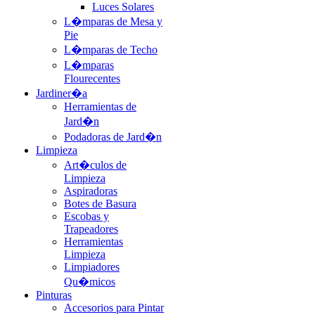
Luces Solares
L�mparas de Mesa y
Pie
L�mparas de Techo
L�mparas
Flourecentes
Jardiner�a
Herramientas de
Jard�n
Podadoras de Jard�n
Limpieza
Art�culos de
Limpieza
Aspiradoras
Botes de Basura
Escobas y
Trapeadores
Herramientas
Limpieza
Limpiadores
Qu�micos
Pinturas
Accesorios para Pintar