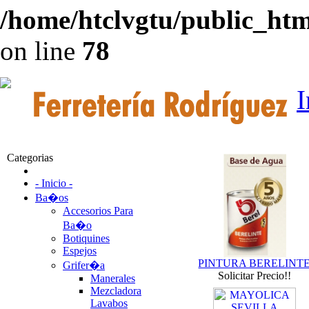
/home/htclvgtu/public_html
on line
78
I
Categorias
- Inicio -
Ba�os
Accesorios Para
Ba�o
Botiquines
Espejos
PINTURA BERELINT
Grifer�a
Solicitar Precio!!
Manerales
Mezcladora
Lavabos