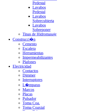
Pedestal
Lavabos
Pedestal
Lavabos
Sobrecubierta
Lavabos
Sobreponer
Tinas de Hidromasaje
Construcci�n
Cemento
Escalera
Herramientas
Impermeabilizantes
Plafones
Electricidad
Contactos
Dimmer
Interruptores
L�mparas
Marcos
Placas
Pulsador
Toma Coa.
Toma Coaxial