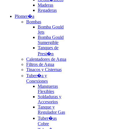
Maderas
Regaderas
Plomer�a
Bombas
Bomba Gould
Jets
Bomba Gould
Sumergible
Tanques de
Presi�n
Calentadores de Agua
Filtros de Agua
Tinacos y Cisternas
Tuber�a y
Conexiones
Mangueras
Flexibles
Soldaduras y
Accesorios
Tanque y
Regulador Gas
Tuber�as
Cobre