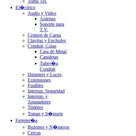
Toma Tel.
El�ctrico
Audio y Video
Antenas
Soporte para
T.V.
Centros de Carga
Clavijas y Enchufes
Conduit, Cajas
Caja de Metal
Canaletas
Tuber�a
Conduit
Dimmers y Luces
Extensiones
Fusibles
Interrup. Seguridad
Interrup. y
Apagadores
Timbres
Tomas y S�quets
Ferreter�a
Buzones y N�meros
Cercas