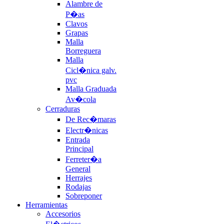
Alambre de
P�as
Clavos
Grapas
Malla
Borreguera
Malla
Cicl�nica galv.
pvc
Malla Graduada
Av�cola
Cerraduras
De Rec�maras
Electr�nicas
Entrada
Principal
Ferreter�a
General
Herrajes
Rodajas
Sobreponer
Herramientas
Accesorios