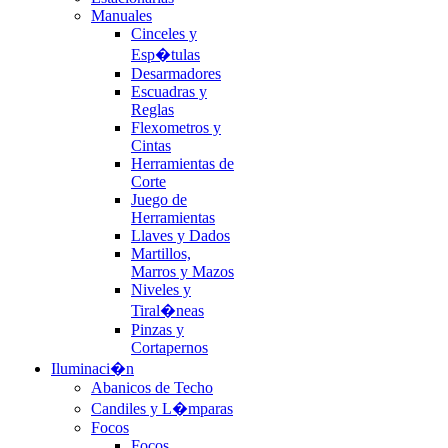
Manuales
Cinceles y
Esp�tulas
Desarmadores
Escuadras y
Reglas
Flexometros y
Cintas
Herramientas de
Corte
Juego de
Herramientas
Llaves y Dados
Martillos,
Marros y Mazos
Niveles y
Tiral�neas
Pinzas y
Cortapernos
Iluminaci�n
Abanicos de Techo
Candiles y L�mparas
Focos
Focos