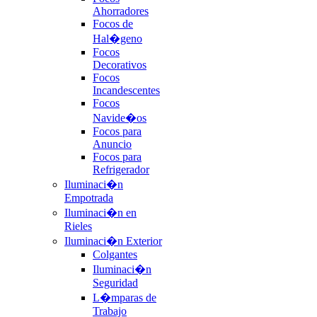
Ahorradores
Focos de
Hal�geno
Focos
Decorativos
Focos
Incandescentes
Focos
Navide�os
Focos para
Anuncio
Focos para
Refrigerador
Iluminaci�n
Empotrada
Iluminaci�n en
Rieles
Iluminaci�n Exterior
Colgantes
Iluminaci�n
Seguridad
L�mparas de
Trabajo