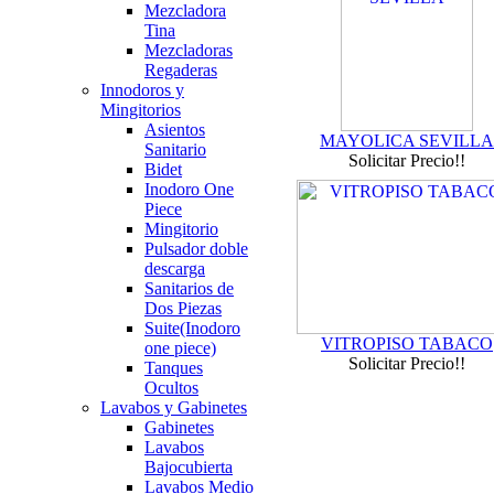
Mezcladora
Tina
Mezcladoras
Regaderas
Innodoros y
Mingitorios
Asientos
MAYOLICA SEVILLA
Sanitario
Solicitar Precio!!
Bidet
Inodoro One
Piece
Mingitorio
Pulsador doble
descarga
Sanitarios de
Dos Piezas
Suite(Inodoro
VITROPISO TABACO
one piece)
Solicitar Precio!!
Tanques
Ocultos
Lavabos y Gabinetes
Gabinetes
Lavabos
Bajocubierta
Lavabos Medio