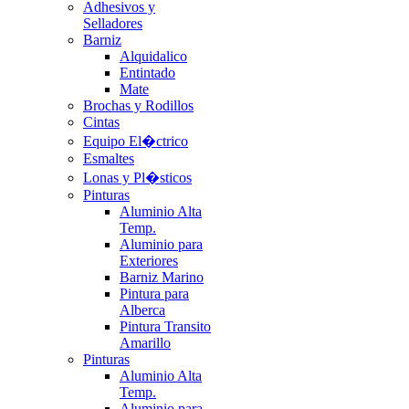
Adhesivos y
Selladores
Barniz
Alquidalico
Entintado
Mate
Brochas y Rodillos
Cintas
Equipo El�ctrico
Esmaltes
Lonas y Pl�sticos
Pinturas
Aluminio Alta
Temp.
Aluminio para
Exteriores
Barniz Marino
Pintura para
Alberca
Pintura Transito
Amarillo
Pinturas
Aluminio Alta
Temp.
Aluminio para