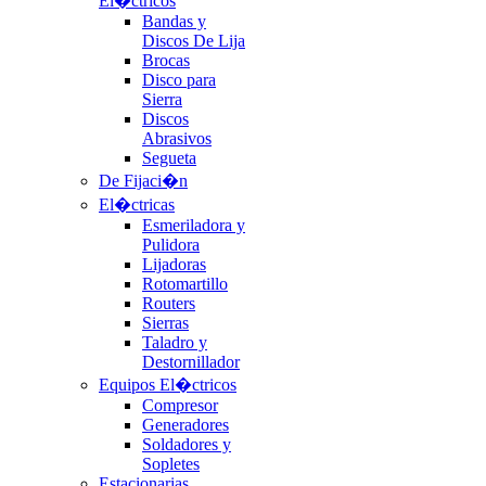
El�ctricos
Bandas y
Discos De Lija
Brocas
Disco para
Sierra
Discos
Abrasivos
Segueta
De Fijaci�n
El�ctricas
Esmeriladora y
Pulidora
Lijadoras
Rotomartillo
Routers
Sierras
Taladro y
Destornillador
Equipos El�ctricos
Compresor
Generadores
Soldadores y
Sopletes
Estacionarias