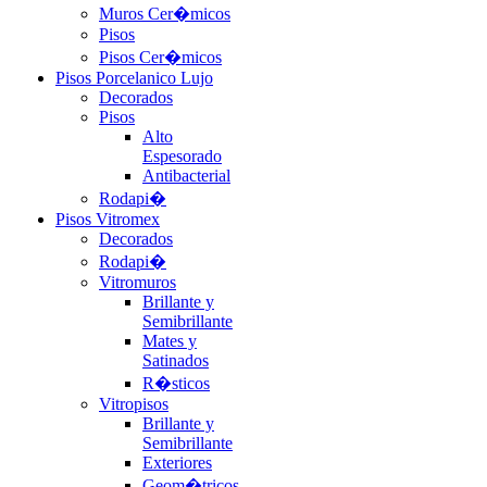
Muros Cer�micos
Pisos
Pisos Cer�micos
Pisos Porcelanico Lujo
Decorados
Pisos
Alto
Espesorado
Antibacterial
Rodapi�
Pisos Vitromex
Decorados
Rodapi�
Vitromuros
Brillante y
Semibrillante
Mates y
Satinados
R�sticos
Vitropisos
Brillante y
Semibrillante
Exteriores
Geom�tricos