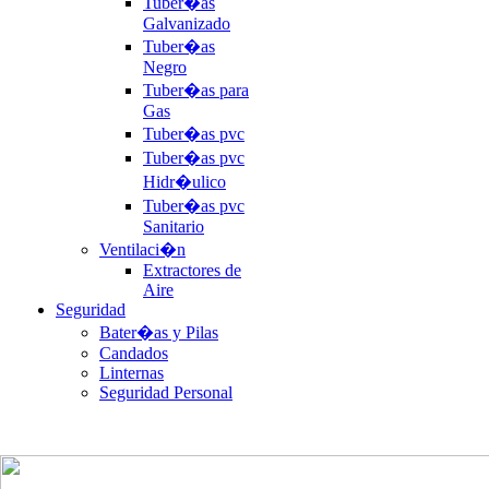
Tuber�as
Galvanizado
Tuber�as
Negro
Tuber�as para
Gas
Tuber�as pvc
Tuber�as pvc
Hidr�ulico
Tuber�as pvc
Sanitario
Ventilaci�n
Extractores de
Aire
Seguridad
Bater�as y Pilas
Candados
Linternas
Seguridad Personal