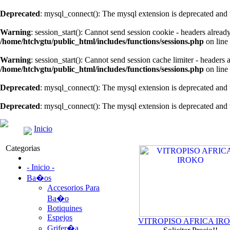
Deprecated
: mysql_connect(): The mysql extension is deprecated and 
Warning
: session_start(): Cannot send session cookie - headers alread
/home/htclvgtu/public_html/includes/functions/sessions.php
on line
Warning
: session_start(): Cannot send session cache limiter - headers
/home/htclvgtu/public_html/includes/functions/sessions.php
on line
Deprecated
: mysql_connect(): The mysql extension is deprecated and 
Deprecated
: mysql_connect(): The mysql extension is deprecated and 
Inicio
Categorias
- Inicio -
Ba�os
Accesorios Para
Ba�o
Botiquines
Espejos
VITROPISO AFRICA IR
Grifer�a