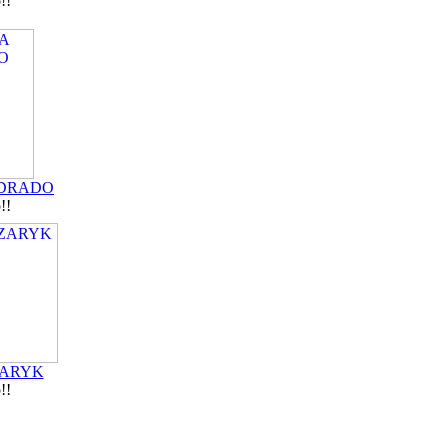
!!
EDRADO
!!
ZARYK
!!