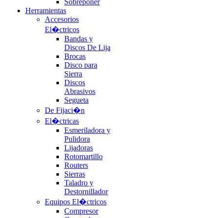
Sobreponer
Herramientas
Accesorios
El�ctricos
Bandas y
Discos De Lija
Brocas
Disco para
Sierra
Discos
Abrasivos
Segueta
De Fijaci�n
El�ctricas
Esmeriladora y
Pulidora
Lijadoras
Rotomartillo
Routers
Sierras
Taladro y
Destornillador
Equipos El�ctricos
Compresor