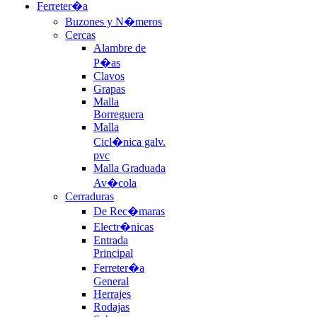
Ferreter�a
Buzones y N�meros
Cercas
Alambre de
P�as
Clavos
Grapas
Malla
Borreguera
Malla
Cicl�nica galv.
pvc
Malla Graduada
Av�cola
Cerraduras
De Rec�maras
Electr�nicas
Entrada
Principal
Ferreter�a
General
Herrajes
Rodajas