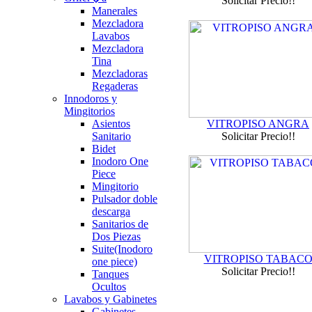
Solicitar Precio!!
Manerales
Mezcladora
Lavabos
Mezcladora
Tina
Mezcladoras
Regaderas
Innodoros y
Mingitorios
Asientos
VITROPISO ANGRA
Sanitario
Solicitar Precio!!
Bidet
Inodoro One
Piece
Mingitorio
Pulsador doble
descarga
Sanitarios de
Dos Piezas
Suite(Inodoro
VITROPISO TABAC
one piece)
Solicitar Precio!!
Tanques
Ocultos
Lavabos y Gabinetes
Gabinetes