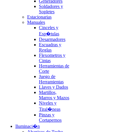
Generadores
Soldadores y
Sopletes
Estacionarias
Manuales
Cinceles y
Esp�tulas
Desarmadores
Escuadras y
Reglas
Flexometros y
Cintas
Herramientas de
Corte
Juego de
Herramientas
Llaves y Dados
Martillos,
Marros y Mazos
Niveles y
Tiral�neas
Pinzas y
Cortapernos
Iluminaci�n
Abanicos de Techo