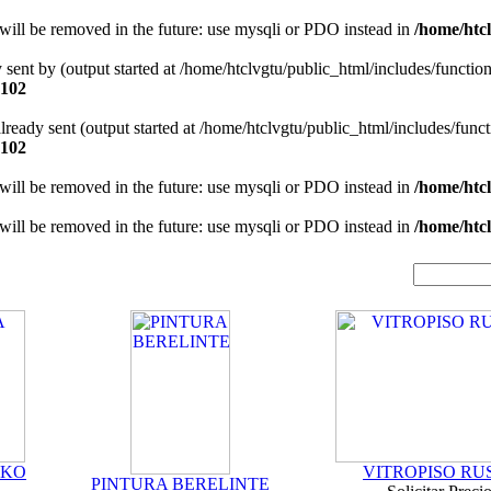
will be removed in the future: use mysqli or PDO instead in
/home/htcl
y sent by (output started at /home/htclvgtu/public_html/includes/functio
102
 already sent (output started at /home/htclvgtu/public_html/includes/func
102
will be removed in the future: use mysqli or PDO instead in
/home/htcl
will be removed in the future: use mysqli or PDO instead in
/home/htcl
OKO
VITROPISO RU
PINTURA BERELINTE