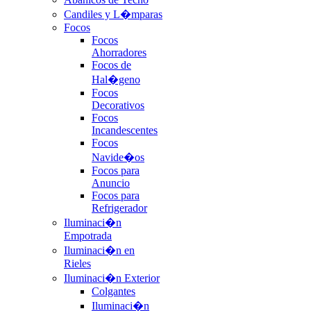
Candiles y L�mparas
Focos
Focos
Ahorradores
Focos de
Hal�geno
Focos
Decorativos
Focos
Incandescentes
Focos
Navide�os
Focos para
Anuncio
Focos para
Refrigerador
Iluminaci�n
Empotrada
Iluminaci�n en
Rieles
Iluminaci�n Exterior
Colgantes
Iluminaci�n