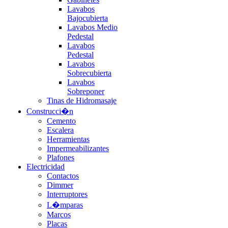
Lavabos
Bajocubierta
Lavabos Medio
Pedestal
Lavabos
Pedestal
Lavabos
Sobrecubierta
Lavabos
Sobreponer
Tinas de Hidromasaje
Construcci�n
Cemento
Escalera
Herramientas
Impermeabilizantes
Plafones
Electricidad
Contactos
Dimmer
Interruptores
L�mparas
Marcos
Placas