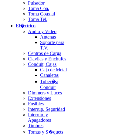
Pulsador
Toma Coa.
Toma Coaxial
Toma Tel.
El�ctrico
Audio y Video
Antenas
Soporte para
T.V.
Centros de Carga
Clavijas y Enchufes
Conduit, Cajas
Caja de Metal
Canaletas
Tuber�a
Conduit
Dimmers y Luces
Extensiones
Fusibles
Interrup. Seguridad
Interrup. y
Apagadores
Timbres
Tomas y S�quets