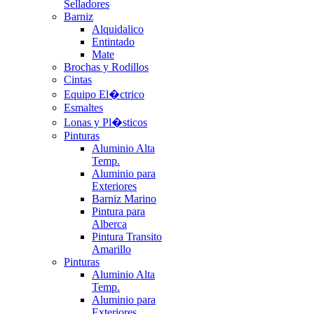
Selladores
Barniz
Alquidalico
Entintado
Mate
Brochas y Rodillos
Cintas
Equipo El�ctrico
Esmaltes
Lonas y Pl�sticos
Pinturas
Aluminio Alta
Temp.
Aluminio para
Exteriores
Barniz Marino
Pintura para
Alberca
Pintura Transito
Amarillo
Pinturas
Aluminio Alta
Temp.
Aluminio para
Exteriores