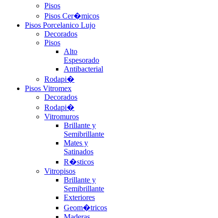
Pisos
Pisos Cer�micos
Pisos Porcelanico Lujo
Decorados
Pisos
Alto
Espesorado
Antibacterial
Rodapi�
Pisos Vitromex
Decorados
Rodapi�
Vitromuros
Brillante y
Semibrillante
Mates y
Satinados
R�sticos
Vitropisos
Brillante y
Semibrillante
Exteriores
Geom�tricos
Maderas