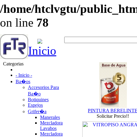
/home/htclvgtu/public_html
on line
78
Inicio
Categorias
- Inicio -
Ba�os
Accesorios Para
Ba�o
Botiquines
Espejos
PINTURA BERELINT
Grifer�a
Solicitar Precio!!
Manerales
Mezcladora
Lavabos
Mezcladora