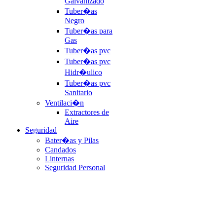
Galvanizado
Tuber�as
Negro
Tuber�as para
Gas
Tuber�as pvc
Tuber�as pvc
Hidr�ulico
Tuber�as pvc
Sanitario
Ventilaci�n
Extractores de
Aire
Seguridad
Bater�as y Pilas
Candados
Linternas
Seguridad Personal