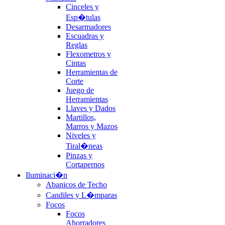
Cinceles y
Esp�tulas
Desarmadores
Escuadras y
Reglas
Flexometros y
Cintas
Herramientas de
Corte
Juego de
Herramientas
Llaves y Dados
Martillos,
Marros y Mazos
Niveles y
Tiral�neas
Pinzas y
Cortapernos
Iluminaci�n
Abanicos de Techo
Candiles y L�mparas
Focos
Focos
Ahorradores