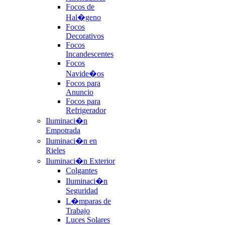
Focos de
Hal�geno
Focos
Decorativos
Focos
Incandescentes
Focos
Navide�os
Focos para
Anuncio
Focos para
Refrigerador
Iluminaci�n
Empotrada
Iluminaci�n en
Rieles
Iluminaci�n Exterior
Colgantes
Iluminaci�n
Seguridad
L�mparas de
Trabajo
Luces Solares