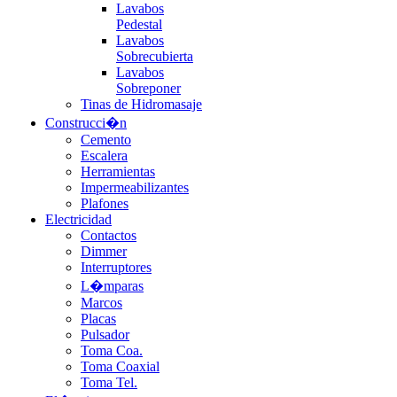
Lavabos
Pedestal
Lavabos
Sobrecubierta
Lavabos
Sobreponer
Tinas de Hidromasaje
Construcci�n
Cemento
Escalera
Herramientas
Impermeabilizantes
Plafones
Electricidad
Contactos
Dimmer
Interruptores
L�mparas
Marcos
Placas
Pulsador
Toma Coa.
Toma Coaxial
Toma Tel.