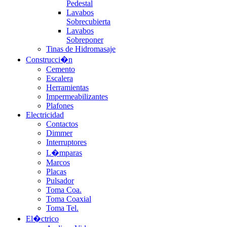
Pedestal
Lavabos
Sobrecubierta
Lavabos
Sobreponer
Tinas de Hidromasaje
Construcci�n
Cemento
Escalera
Herramientas
Impermeabilizantes
Plafones
Electricidad
Contactos
Dimmer
Interruptores
L�mparas
Marcos
Placas
Pulsador
Toma Coa.
Toma Coaxial
Toma Tel.
El�ctrico