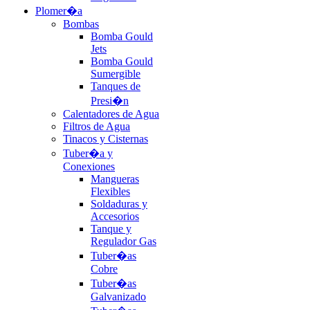
Plomer�a
Bombas
Bomba Gould
Jets
Bomba Gould
Sumergible
Tanques de
Presi�n
Calentadores de Agua
Filtros de Agua
Tinacos y Cisternas
Tuber�a y
Conexiones
Mangueras
Flexibles
Soldaduras y
Accesorios
Tanque y
Regulador Gas
Tuber�as
Cobre
Tuber�as
Galvanizado