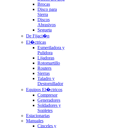
Brocas
Disco para
Sierra
Discos
Abrasivos
Segueta
De Fijaci�n
El�ctricas
Esmeriladora y
Pulidora
Lijadoras
Rotomartillo
Routers
Sierras
Taladro y
Destornillador
Equipos El�ctricos
Compresor
Generadores
Soldadores y
Sopletes
Estacionarias
Manuales
Cinceles y