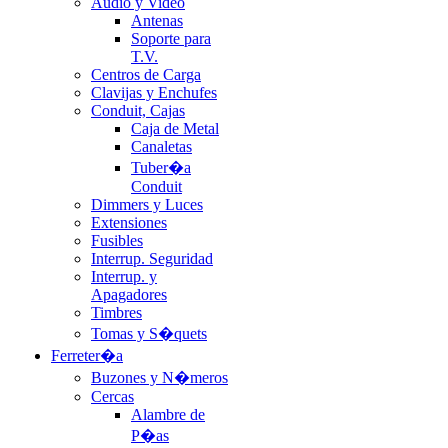
Audio y Video
Antenas
Soporte para
T.V.
Centros de Carga
Clavijas y Enchufes
Conduit, Cajas
Caja de Metal
Canaletas
Tuber�a
Conduit
Dimmers y Luces
Extensiones
Fusibles
Interrup. Seguridad
Interrup. y
Apagadores
Timbres
Tomas y S�quets
Ferreter�a
Buzones y N�meros
Cercas
Alambre de
P�as