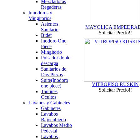
Mezcladoras
Regaderas
Innodoros y
Mingitorios
Asientos
MAYOLICA EMPEDRA
Sanitario
Solicitar Precio!!
Bidet
Inodoro One
Piece
Mingitorio
Pulsador doble
descarga
Sanitarios de
Dos Piezas
Suite(Inodoro
VITROPISO RUSKIN
one piece)
Solicitar Precio!!
Tanques
Ocultos
Lavabos y Gabinetes
Gabinetes
Lavabos
Bajocubierta
Lavabos Medio
Pedestal
Lavabos