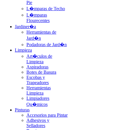
Pie
L�mparas de Techo
L�mparas
Flourecentes
Jardiner�a
Herramientas de
Jard�n
Podadoras de Jard�n
Limpieza
Art�culos de
Limpieza
Aspiradoras
Botes de Basura
Escobas y
Trapeadores
Herramientas
Limpieza
Limpiadores
Qu�micos
Pinturas
Accesorios para Pintar
Adhesivos y
Selladores