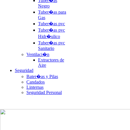
Tuber�as
Negro
Tuber�as para
Gas
Tuber�as pvc
Tuber�as pvc
Hidr�ulico
Tuber�as pvc
Sanitario
Ventilaci�n
Extractores de
Aire
Seguridad
Bater�as y Pilas
Candados
Linternas
Seguridad Personal