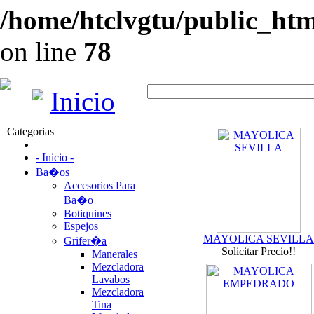
/home/htclvgtu/public_html
on line
78
Inicio
Categorias
- Inicio -
Ba�os
Accesorios Para
Ba�o
Botiquines
Espejos
MAYOLICA SEVILLA
Grifer�a
Solicitar Precio!!
Manerales
Mezcladora
Lavabos
Mezcladora
Tina