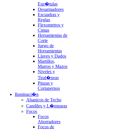
Esp�tulas
Desarmadores
Escuadras y
Reglas
Flexometros y
Cintas
Herramientas de
Corte
Juego de
Herramientas
Llaves y Dados
Martillos,
Marros y Mazos
Niveles y
Tiral�neas
Pinzas y
Cortapernos
Iluminaci�n
Abanicos de Techo
Candiles y L�mparas
Focos
Focos
Ahorradores
Focos de