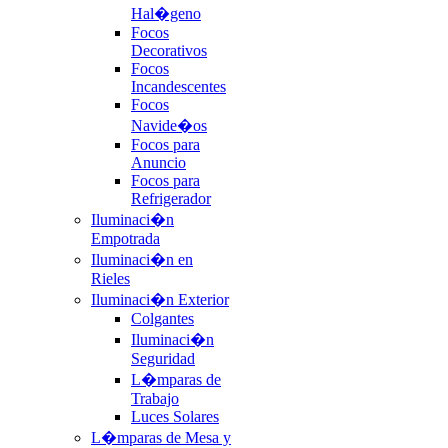
Hal�geno
Focos
Decorativos
Focos
Incandescentes
Focos
Navide�os
Focos para
Anuncio
Focos para
Refrigerador
Iluminaci�n
Empotrada
Iluminaci�n en
Rieles
Iluminaci�n Exterior
Colgantes
Iluminaci�n
Seguridad
L�mparas de
Trabajo
Luces Solares
L�mparas de Mesa y