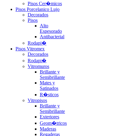
Pisos Cer�micos
Pisos Porcelanico Lujo
Decorados
Pisos
Alto
Espesorado
Antibacterial
Rodapi�
Pisos Vitromex
Decorados
Rodapi�
Vitromuros
Brillante y
Semibrillante
Mates y
Satinados
R�sticos
Vitropisos
Brillante y
Semibrillante
Exteriores
Geom�tricos
Maderas
Regaderas