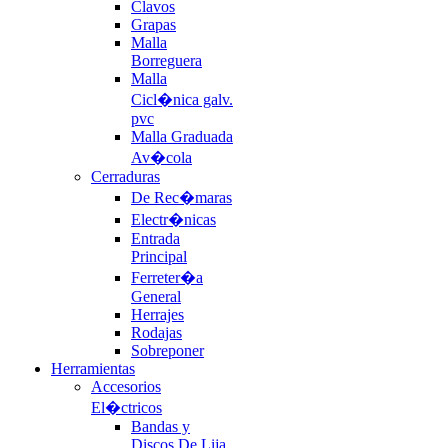
Clavos
Grapas
Malla
Borreguera
Malla
Cicl�nica galv.
pvc
Malla Graduada
Av�cola
Cerraduras
De Rec�maras
Electr�nicas
Entrada
Principal
Ferreter�a
General
Herrajes
Rodajas
Sobreponer
Herramientas
Accesorios
El�ctricos
Bandas y
Discos De Lija