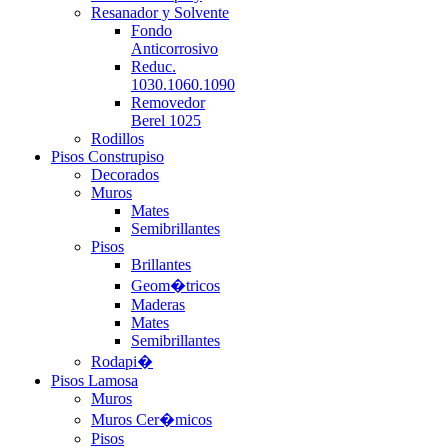
Resanador y Solvente
Fondo
Anticorrosivo
Reduc.
1030.1060.1090
Removedor
Berel 1025
Rodillos
Pisos Construpiso
Decorados
Muros
Mates
Semibrillantes
Pisos
Brillantes
Geom�tricos
Maderas
Mates
Semibrillantes
Rodapi�
Pisos Lamosa
Muros
Muros Cer�micos
Pisos